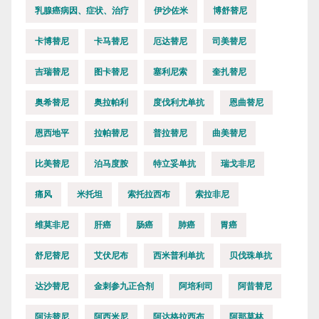
乳腺癌病因、症状、治疗
伊沙佐米
博舒替尼
卡博替尼
卡马替尼
厄达替尼
司美替尼
吉瑞替尼
图卡替尼
塞利尼索
奎扎替尼
奥希替尼
奥拉帕利
度伐利尤单抗
恩曲替尼
恩西地平
拉帕替尼
普拉替尼
曲美替尼
比美替尼
泊马度胺
特立妥单抗
瑞戈非尼
痛风
米托坦
索托拉西布
索拉非尼
维莫非尼
肝癌
肠癌
肺癌
胃癌
舒尼替尼
艾伏尼布
西米普利单抗
贝伐珠单抗
达沙替尼
金刺参九正合剂
阿培利司
阿昔替尼
阿法替尼
阿西米尼
阿达格拉西布
阿那莫林