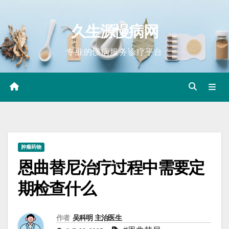
Skip
to
久生源慢病网
content
专业的慢病服务诊疗平台
肿瘤药物
恩曲替尼治疗过程中需要定
期检查什么
作者
吴科明 主治医生