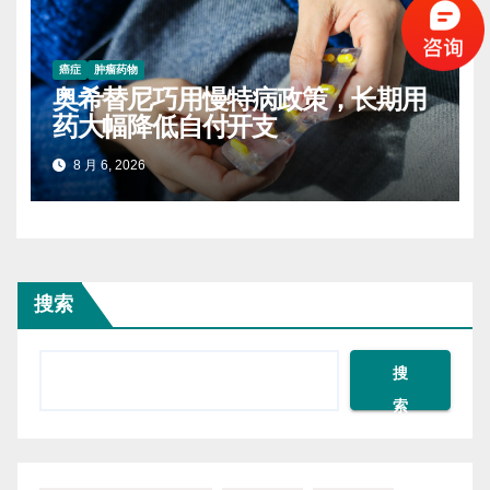
癌症
肿瘤药物
奥希替尼巧用慢特病政策，长期用
药大幅降低自付开支
8 月 6, 2026
搜索
搜
索