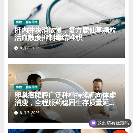
癌症
肿瘤药物
肝内肿块消散慢，复方鹿仙草颗粒
活血散瘀抑制毒结堆积
8 月 8, 2026
癌症
肿瘤药物
卵巢癌腹腔广泛种植持续靶向体虚
消瘦，全程服药稳固生存质量延缓
进展
8 月 7, 2026
这款药有优惠吗