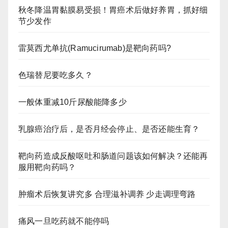
秋冬降温胃黏膜易受损！胃癌术后做好养胃，抓好细
节少发作
雷莫西尤单抗(Ramucirumab)是靶向药吗?
色瑞替尼要吃多久？
一般体重减10斤尿酸能降多少
乳腺癌治疗后，是否月经会停止、是否还能生育？
靶向药造成反酸呕吐和肠道问题该如何解决？还能再
服用靶向药吗？
肿瘤术后恢复讲究多 合理滋补调养 少走调理弯路
痛风一旦吃药就不能停吗