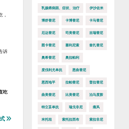
乳腺癌病因、症状、治疗
伊沙佐米
吃，
博舒替尼
卡博替尼
卡马替尼
厄达替尼
司美替尼
吉瑞替尼
图卡替尼
塞利尼索
奎扎替尼
告诉
奥希替尼
奥拉帕利
度伐利尤单抗
恩曲替尼
恩西地平
拉帕替尼
普拉替尼
直吃
曲美替尼
比美替尼
泊马度胺
特立妥单抗
瑞戈非尼
痛风
方式
米托坦
索托拉西布
索拉非尼