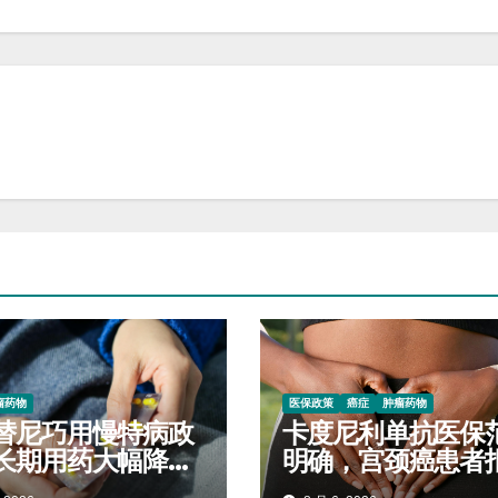
瘤药物
医保政策
癌症
肿瘤药物
替尼巧用慢特病政
卡度尼利单抗医保
长期用药大幅降低
明确，宫颈癌患者
开支
标准对照查看