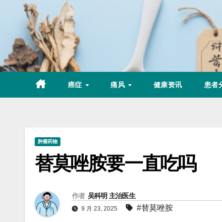
Skip
to
content
癌症
痛风
健康资讯
患者
肿瘤药物
替莫唑胺要一直吃吗
作者
吴科明 主治医生
#替莫唑胺
9 月 23, 2025