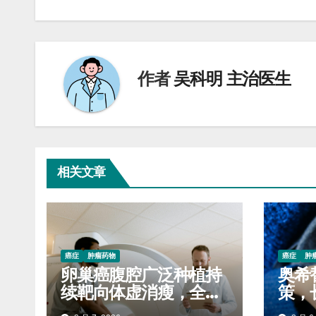
章
导
航
作者
吴科明 主治医生
相关文章
癌症
肿瘤药物
癌症
肿
卵巢癌腹腔广泛种植持
奥希
续靶向体虚消瘦，全程
策，
服药稳固生存质量延缓
自付