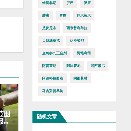
维莫非尼
肝癌
肠癌
肺癌
胃癌
舒尼替尼
艾伏尼布
西米普利单抗
贝伐珠单抗
达沙替尼
金刺参九正合剂
阿培利司
阿昔替尼
阿法替尼
阿西米尼
阿达格拉西布
阿那莫林
马吉妥昔单抗
范围
随机文章
报销