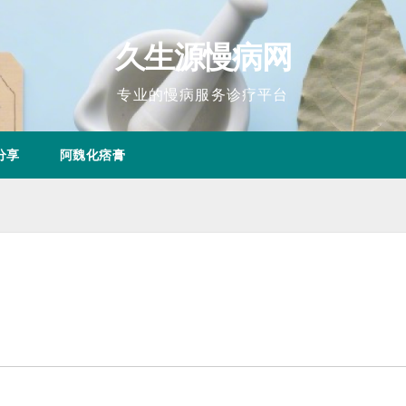
久生源慢病网
专业的慢病服务诊疗平台
分享
阿魏化痞膏