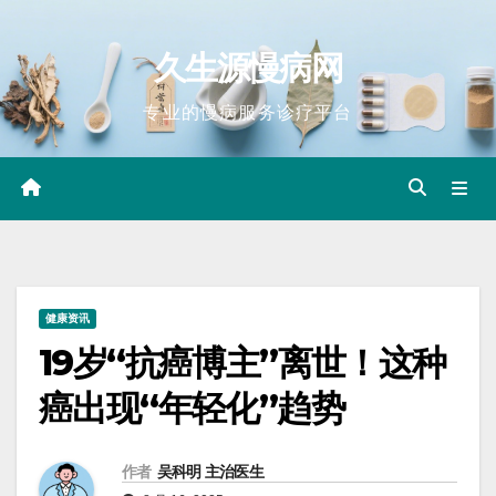
Skip
to
久生源慢病网
content
专业的慢病服务诊疗平台
健康资讯
19岁“抗癌博主”离世！这种
癌出现“年轻化”趋势
作者
吴科明 主治医生