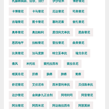
乳腺癌病因、症状、治疗
伊沙佐米
博舒替尼
卡博替尼
卡马替尼
厄达替尼
司美替尼
吉瑞替尼
图卡替尼
塞利尼索
奎扎替尼
奥希替尼
奥拉帕利
度伐利尤单抗
恩曲替尼
恩西地平
拉帕替尼
普拉替尼
曲美替尼
比美替尼
泊马度胺
特立妥单抗
瑞戈非尼
痛风
米托坦
索托拉西布
索拉非尼
维莫非尼
肝癌
肠癌
肺癌
胃癌
舒尼替尼
艾伏尼布
西米普利单抗
贝伐珠单抗
达沙替尼
金刺参九正合剂
阿培利司
阿昔替尼
阿法替尼
阿西米尼
阿达格拉西布
阿那莫林