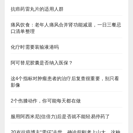
抗癌药雷丸片的适用人群
痛风饮食：老年人痛风合并肾功能减退，一日三餐忌
口清单整理
化疗时需要装输液港吗
阿可替尼胶囊是否纳入医保？
这4个指标对肿瘤患者的治疗后复查很重要，别只看
影像
2个伤膝动作，你可能每天都在做
服用阿西米尼(信倍力)后是否就不能轻易停药了
20岁抗癌博主“雯仔”去世，确诊前刚考上山大，这种