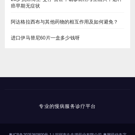
癌早期无症状
阿达格拉西布与其他药物的相互作用及如何避免？
进口伊马替尼60片一盒多少钱呀
专业的慢病服务诊疗平台
粤ICP备2025360800号-1
|
深圳市久生源药业有限公司 粤网药信备字