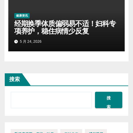
健康资讯
经期换季体质偏弱易不适！妇科专
项养护，稳住病情少反复
5 月 24, 2026
搜索
搜
索