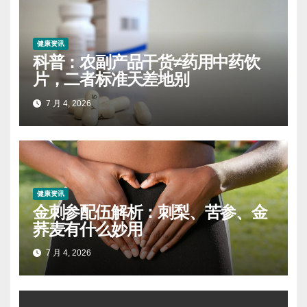
健康资讯
科普：农副产品干货≠药用中药饮
片，二者标准天差地别
7 月 4, 2026
健康资讯
金刺参配伍解析：刺梨、苦参、金
荞麦有什么妙用
7 月 4, 2026