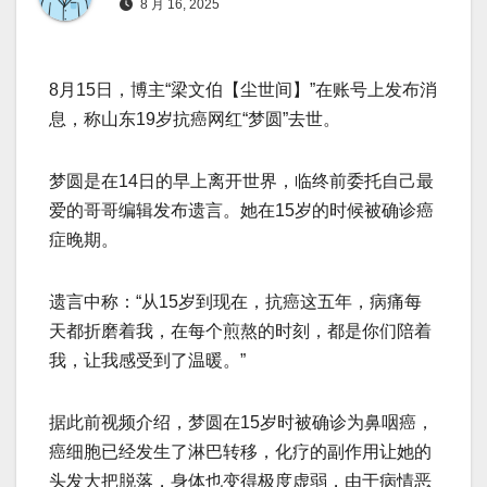
8 月 16, 2025
8月15日，博主“梁文伯【尘世间】”在账号上发布消
息，称山东19岁抗癌网红“梦圆”去世。
梦圆是在14日的早上离开世界，临终前委托自己最
爱的哥哥编辑发布遗言。她在15岁的时候被确诊癌
症晚期。
遗言中称：“从15岁到现在，抗癌这五年，病痛每
天都折磨着我，在每个煎熬的时刻，都是你们陪着
我，让我感受到了温暖。”
据此前视频介绍，梦圆在15岁时被确诊为鼻咽癌，
癌细胞已经发生了淋巴转移，化疗的副作用让她的
头发大把脱落，身体也变得极度虚弱，由于病情恶