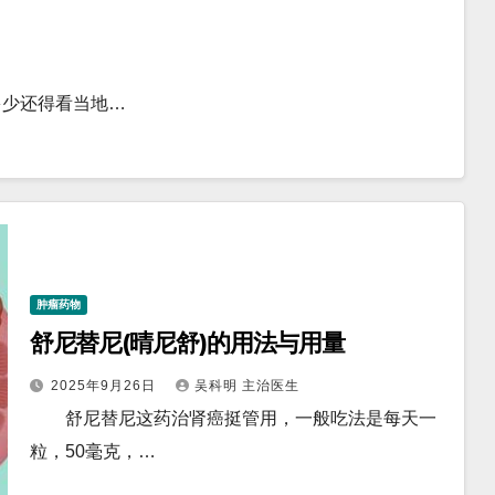
少还得看当地…
肿瘤药物
舒尼替尼(晴尼舒)的用法与用量
2025年9月26日
吴科明 主治医生
舒尼替尼这药治肾癌挺管用，一般吃法是每天一
粒，50毫克，…