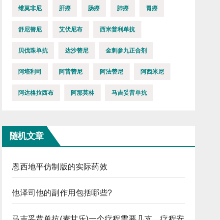
维莫非尼
肝癌
肠癌
肺癌
胃癌
舒尼替尼
艾伏尼布
西米普利单抗
贝伐珠单抗
达沙替尼
金刺参九正合剂
阿培利司
阿昔替尼
阿法替尼
阿西米尼
阿达格拉西布
阿那莫林
马吉妥昔单抗
随机文章
恩西地平仿制版的实际药效
他泽司他的副作用包括哪些?
马吉妥昔单抗(麦甘乐)一个疗程需要几支，疗程安