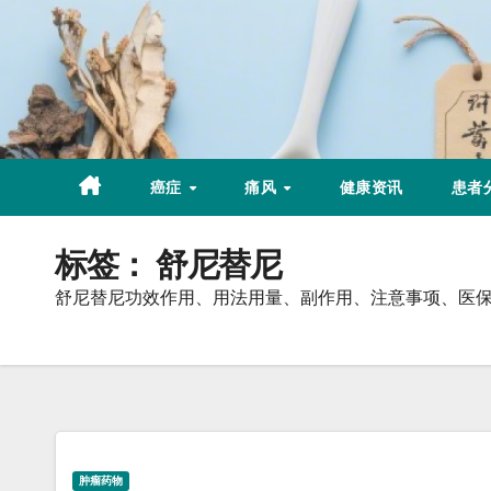
Skip
to
content
癌症
痛风
健康资讯
患者
标签：
舒尼替尼
舒尼替尼功效作用、用法用量、副作用、注意事项、医
肿瘤药物