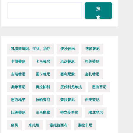
搜
索
乳腺癌病因、症状、治疗
伊沙佐米
博舒替尼
卡博替尼
卡马替尼
厄达替尼
司美替尼
吉瑞替尼
图卡替尼
塞利尼索
奎扎替尼
奥希替尼
奥拉帕利
度伐利尤单抗
恩曲替尼
恩西地平
拉帕替尼
普拉替尼
曲美替尼
比美替尼
泊马度胺
特立妥单抗
瑞戈非尼
痛风
米托坦
索托拉西布
索拉非尼