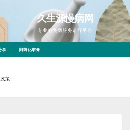
久生源慢病网
专业的慢病服务诊疗平台
分享
阿魏化痞膏
保政策