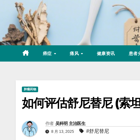
Skip
to
content
癌症
痛风
健康资讯
患者
肿瘤药物
如何评估舒尼替尼 (索
作者
吴科明 主治医生
#舒尼替尼
8 月 13, 2025