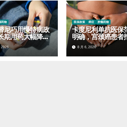
瘤药物
医保政策
癌症
肿瘤药物
替尼巧用慢特病政
卡度尼利单抗医保
长期用药大幅降低
明确，宫颈癌患者
开支
标准对照查看
 2026
8 月 6, 2026