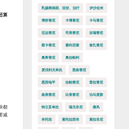
乳腺癌病因、症状、治疗
伊沙佐米
还算
博舒替尼
卡博替尼
卡马替尼
厄达替尼
司美替尼
吉瑞替尼
图卡替尼
塞利尼索
奎扎替尼
奥希替尼
奥拉帕利
度伐利尤单抗
恩曲替尼
恩西地平
拉帕替尼
普拉替尼
曲美替尼
比美替尼
泊马度胺
快都
特立妥单抗
瑞戈非尼
痛风
要减
米托坦
索托拉西布
索拉非尼