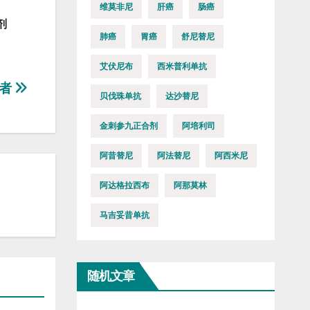
维莫非尼
肝癌
肠癌
剂
肺癌
胃癌
舒尼替尼
艾伏尼布
西米普利单抗
患者
贝伐珠单抗
达沙替尼
金刺参九正合剂
阿培利司
阿昔替尼
阿法替尼
阿西米尼
阿达格拉西布
阿那莫林
马吉妥昔单抗
随机文章