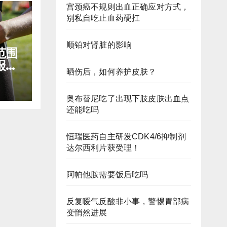
宫颈癌不规则出血正确应对方式，
别私自吃止血药硬扛
顺铂对肾脏的影响
范围
报销
晒伤后，如何养护皮肤？
奥布替尼吃了出现下肢皮肤出血点
还能吃吗
恒瑞医药自主研发CDK4/6抑制剂
达尔西利片获受理！
阿帕他胺需要饭后吃吗
反复嗳气反酸非小事，警惕胃部病
变悄然进展