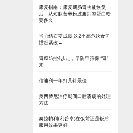
康复指南：康复期肠胃功能恢复
后，从短肽营养粉过渡到整蛋白粉
要多久
当心结石变成癌 这2个高危饮食习
惯赶紧改→
胃癌防控4步走，早防早筛保 “胃”
来
信迪利一年打几针最佳
奥西替尼治疗期间口腔溃疡的处理
方法
奥拉帕利(利普卓)在饭前还是饭后
服用效果更好