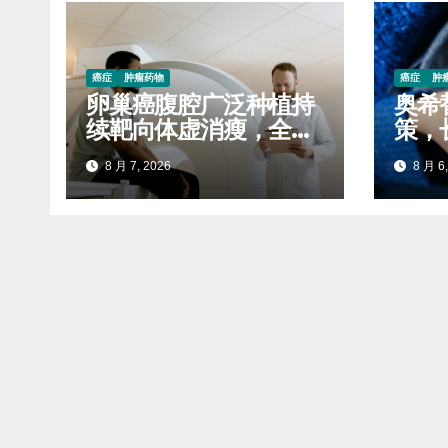
癌症
肿瘤药物
癌症
肿
卵巢癌腹腔广泛种植持
奥希
续靶向体虚消瘦，全程
策，
服药稳固生存质量延缓
自付
8 月 7, 2026
8 月 6,
进展