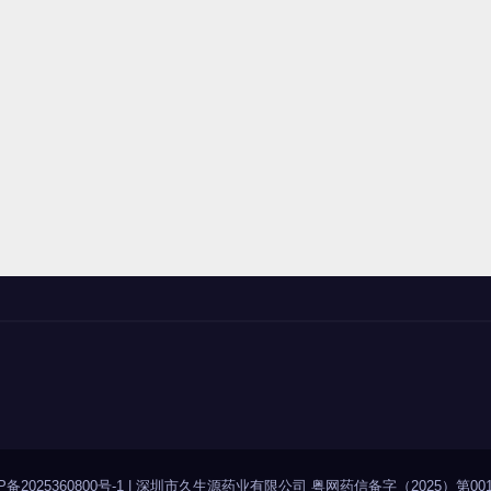
P备2025360800号-1
|
深圳市久生源药业有限公司 粤网药信备字（2025）第001