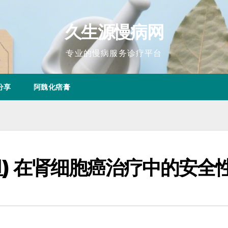
久生源慢病网
专业的慢病服务诊疗平台
分享
阿魏化痞膏
坦) 在肾细胞癌治疗中的安全