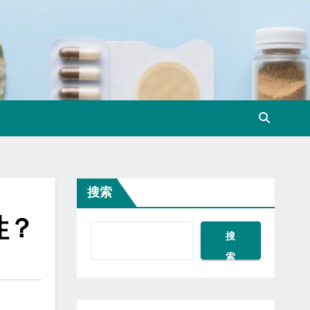
搜索
性？
搜
索