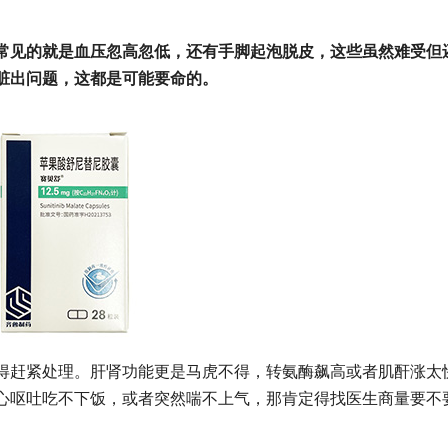
常见的就是血压忽高忽低，还有手脚起泡脱皮，这些虽然难受但
脏出问题，这都是可能要命的。
赶紧处理。肝肾功能更是马虎不得，转氨酶飙高或者肌酐涨太
心呕吐吃不下饭，或者突然喘不上气，那肯定得找医生商量要不