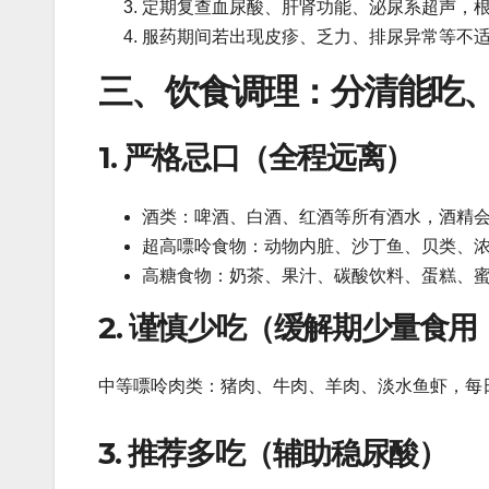
定期复查血尿酸、肝肾功能、泌尿系超声，
服药期间若出现皮疹、乏力、排尿异常等不
三、饮食调理：分清能吃
1. 严格忌口（全程远离）
酒类：啤酒、白酒、红酒等所有酒水，酒精
超高嘌呤食物：动物内脏、沙丁鱼、贝类、
高糖食物：奶茶、果汁、碳酸饮料、蛋糕、
2. 谨慎少吃（缓解期少量食
中等嘌呤肉类：猪肉、牛肉、羊肉、淡水鱼虾，每
3. 推荐多吃（辅助稳尿酸）