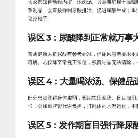
大家都知道动物内脏、浓肉汤、贝类海鲜属于高嘌
浆制品，会直接抑制尿酸排泄、促进尿酸生成；重
隐形推手。
误区 3：尿酸降到正常就万事
普通健康人群尿酸有参考标准，但痛风患者要求更
溶解。若仅降至常规正常值，残留结晶无法清除，
误区 4：大量喝浓汤、保健品
部分患者觉得身体虚弱，长期饮用荤汤、盲目服用
当，会加重脾肾代谢负担，打乱体内水湿运化，不
误区 5：发作期盲目强行降尿