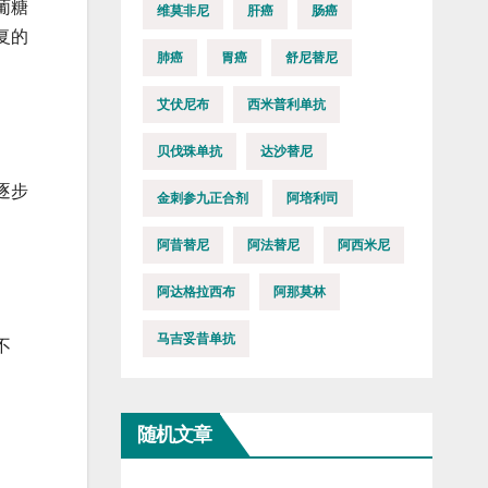
葡糖
维莫非尼
肝癌
肠癌
复的
肺癌
胃癌
舒尼替尼
艾伏尼布
西米普利单抗
贝伐珠单抗
达沙替尼
逐步
金刺参九正合剂
阿培利司
阿昔替尼
阿法替尼
阿西米尼
阿达格拉西布
阿那莫林
马吉妥昔单抗
不
随机文章