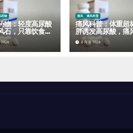
风药物
痛风
痛风科普
药物：轻度高尿酸
痛风科普：体重超
风石，只靠饮食管
胖诱发高尿酸，痛
用吃药能不能恢复
者减脂控尿酸的安
 2026
8 月 3, 2026
式