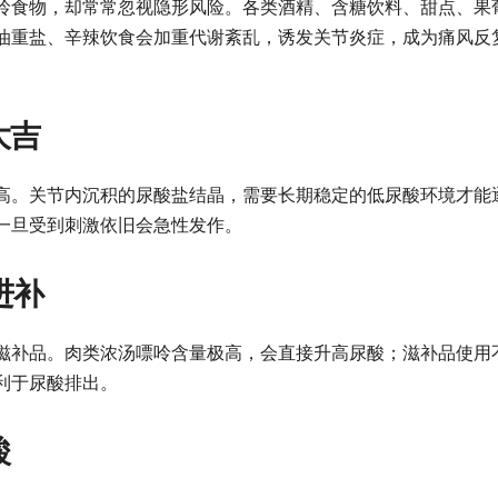
呤食物，却常常忽视隐形风险。各类酒精、含糖饮料、甜点、果
油重盐、辛辣饮食会加重代谢紊乱，诱发关节炎症，成为痛风反
大吉
高。关节内沉积的尿酸盐结晶，需要长期稳定的低尿酸环境才能
一旦受到刺激依旧会急性发作。
进补
滋补品。肉类浓汤嘌呤含量极高，会直接升高尿酸；滋补品使用
利于尿酸排出。
酸