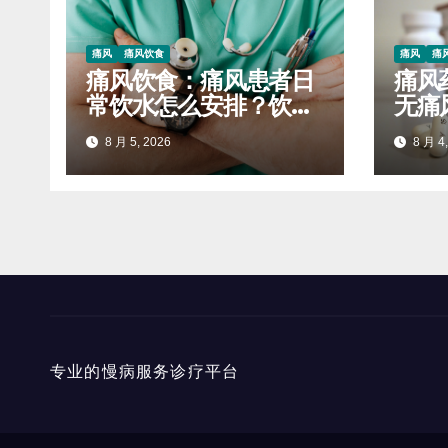
痛风
痛风饮食
痛风
痛
痛风饮食：痛风患者日
痛风
常饮水怎么安排？饮水
无痛
量、饮水时段如何辅助
控不
8 月 5, 2026
8 月 4,
排泄尿酸
正常
专业的慢病服务诊疗平台