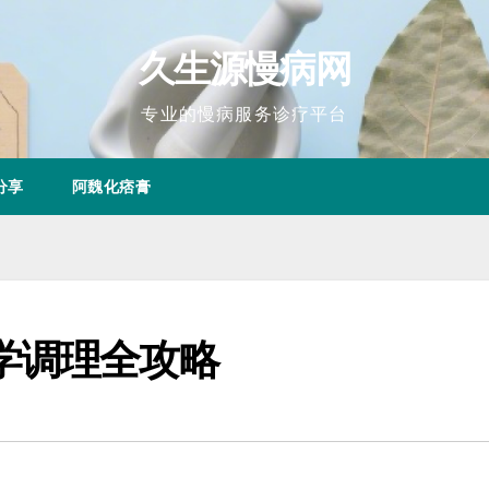
久生源慢病网
专业的慢病服务诊疗平台
分享
阿魏化痞膏
学调理全攻略