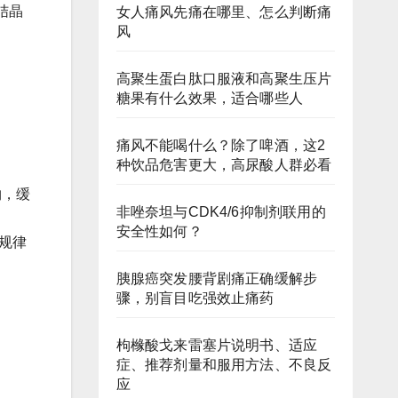
结晶
女人痛风先痛在哪里、怎么判断痛
风
高聚生蛋白肽口服液和高聚生压片
糖果有什么效果，适合哪些人
痛风不能喝什么？除了啤酒，这2
种饮品危害更大，高尿酸人群必看
物，缓
非唑奈坦与CDK4/6抑制剂联用的
安全性如何？
规律
胰腺癌突发腰背剧痛正确缓解步
骤，别盲目吃强效止痛药
枸橼酸戈来雷塞片说明书、适应
症、推荐剂量和服用方法、不良反
应