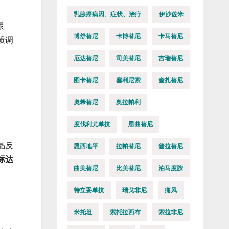
乳腺癌病因、症状、治疗
伊沙佐米
尿
博舒替尼
卡博替尼
卡马替尼
质调
厄达替尼
司美替尼
吉瑞替尼
图卡替尼
塞利尼索
奎扎替尼
奥希替尼
奥拉帕利
度伐利尤单抗
恩曲替尼
晶反
恩西地平
拉帕替尼
普拉替尼
标达
曲美替尼
比美替尼
泊马度胺
特立妥单抗
瑞戈非尼
痛风
米托坦
索托拉西布
索拉非尼