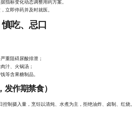
根据指标变化动态调整用药方案。
适，立即停药并及时就医。
、慎吃、忌口
会严重阻碍尿酸排泄；
浓肉汁、火锅汤；
蜜饯等含果糖制品。
用，发作期禁食）
日控制摄入量，烹饪以清炖、水煮为主，拒绝油炸、卤制、红烧