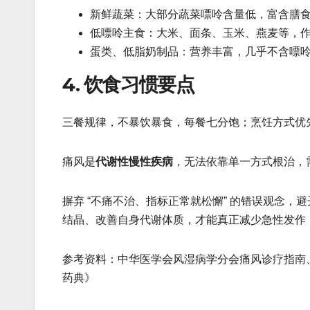
新鲜蔬菜：大部分蔬菜嘌呤含量低，富含膳
低嘌呤主食：大米、面条、玉米、燕麦等，
蛋类、低脂奶制品：营养丰富，几乎不含嘌
4. 饮食习惯要点
三餐规律，不暴饮暴食，每餐七分饱；烹饪方式优
痛风是
代谢性慢性疾病
，无法依靠单一方式根治，需要 
摒弃 “不痛不治、指标正常就松懈” 的错误观念
结晶、改善自身代谢体质，才能真正减少急性发作
参考资料：中华医学会风湿病学分会痛风诊疗指南
药典》