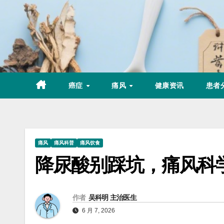
Skip
to
content
癌症
痛风
健康资讯
患者
痛风
痛风科普
痛风饮食
降尿酸别踩坑，痛风科
作者
吴科明 主治医生
6 月 7, 2026