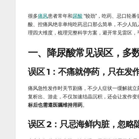
很多
痛风
患者常年和
尿酸
“较劲”，吃药、忌口轮
酸、控痛风绝非单纯吃药忌口那么简单，不少人陷
理四大维度，梳理完整科学方案，避开常见雷区，
一、降尿酸常见误区，多
误区 1：不痛就停药，只在发
痛风急性发作时关节剧痛，不少人症状一缓解就立
复析出、游走，不仅加速结晶沉积，还会让发作变
标后也需遵医嘱维持用药
。
误区 2：只忌海鲜内脏，忽略