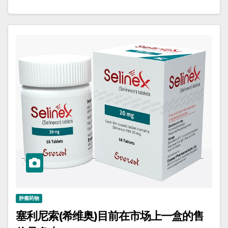
肿瘤药物
塞利尼索(希维奥)目前在市场上一盒的售