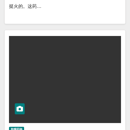
挺火的。这药…
肿瘤药物