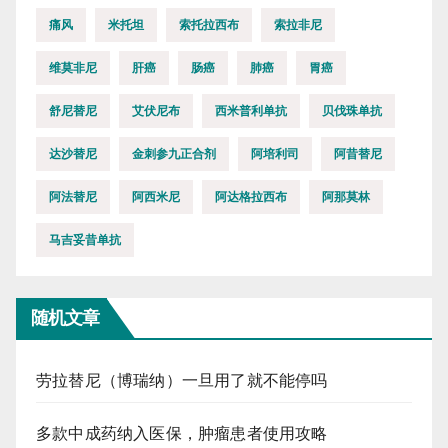
痛风
米托坦
索托拉西布
索拉非尼
维莫非尼
肝癌
肠癌
肺癌
胃癌
舒尼替尼
艾伏尼布
西米普利单抗
贝伐珠单抗
达沙替尼
金刺参九正合剂
阿培利司
阿昔替尼
阿法替尼
阿西米尼
阿达格拉西布
阿那莫林
马吉妥昔单抗
随机文章
劳拉替尼（博瑞纳）一旦用了就不能停吗
多款中成药纳入医保，肿瘤患者使用攻略