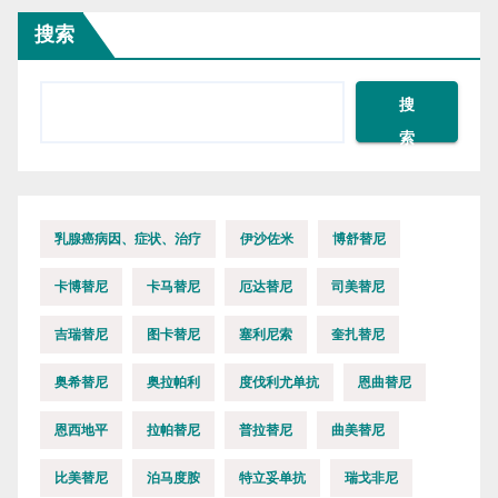
搜索
搜
索
乳腺癌病因、症状、治疗
伊沙佐米
博舒替尼
卡博替尼
卡马替尼
厄达替尼
司美替尼
吉瑞替尼
图卡替尼
塞利尼索
奎扎替尼
奥希替尼
奥拉帕利
度伐利尤单抗
恩曲替尼
恩西地平
拉帕替尼
普拉替尼
曲美替尼
比美替尼
泊马度胺
特立妥单抗
瑞戈非尼