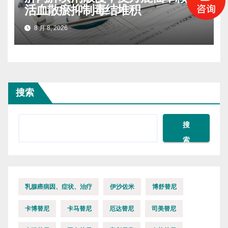
活血散瘀抑制毒结堆积
8 月 8, 2026
搜索
搜
索
乳腺癌病因、症状、治疗
伊沙佐米
博舒替尼
卡博替尼
卡马替尼
厄达替尼
司美替尼