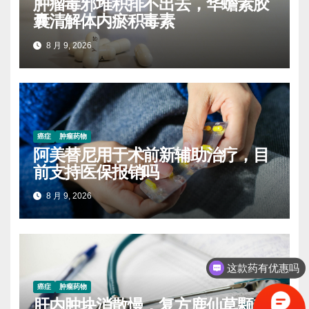
肿瘤毒邪堆积排不出去，华蟾素胶
囊清解体内瘀积毒素
8 月 9, 2026
癌症
肿瘤药物
阿美替尼用于术前新辅助治疗，目
前支持医保报销吗
8 月 9, 2026
这款药有优惠吗
癌症
肿瘤药物
肝内肿块消散慢，复方鹿仙草颗粒