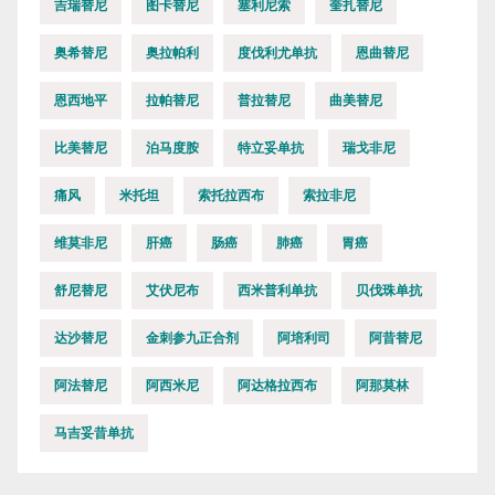
吉瑞替尼
图卡替尼
塞利尼索
奎扎替尼
奥希替尼
奥拉帕利
度伐利尤单抗
恩曲替尼
恩西地平
拉帕替尼
普拉替尼
曲美替尼
比美替尼
泊马度胺
特立妥单抗
瑞戈非尼
痛风
米托坦
索托拉西布
索拉非尼
维莫非尼
肝癌
肠癌
肺癌
胃癌
舒尼替尼
艾伏尼布
西米普利单抗
贝伐珠单抗
达沙替尼
金刺参九正合剂
阿培利司
阿昔替尼
阿法替尼
阿西米尼
阿达格拉西布
阿那莫林
马吉妥昔单抗