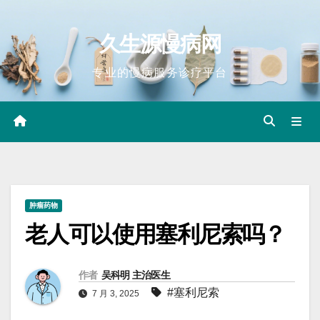
Skip
to
久生源慢病网
content
专业的慢病服务诊疗平台
肿瘤药物
老人可以使用塞利尼索吗？
作者
吴科明 主治医生
#塞利尼索
7 月 3, 2025