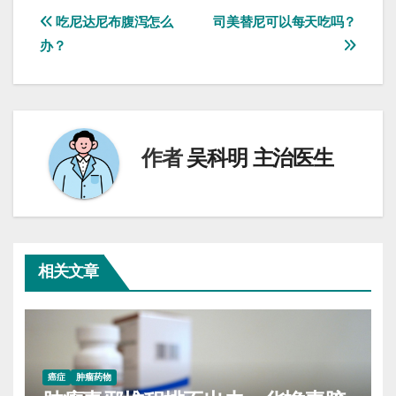
文
吃尼达尼布腹泻怎么
司美替尼可以每天吃吗？
办？
章
导
航
作者
吴科明 主治医生
相关文章
癌症
肿瘤药物