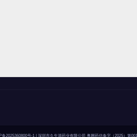
P备2025360800号-1
|
深圳市久生源药业有限公司 粤网药信备字（2025）第001