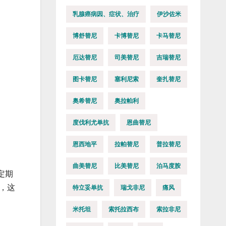
乳腺癌病因、症状、治疗
伊沙佐米
。
博舒替尼
卡博替尼
卡马替尼
厄达替尼
司美替尼
吉瑞替尼
图卡替尼
塞利尼索
奎扎替尼
奥希替尼
奥拉帕利
度伐利尤单抗
恩曲替尼
恩西地平
拉帕替尼
普拉替尼
曲美替尼
比美替尼
泊马度胺
定期
，这
特立妥单抗
瑞戈非尼
痛风
米托坦
索托拉西布
索拉非尼