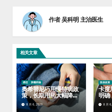
导
航
作者
吴科明 主治医生
相关文章
癌症
肿瘤药物
医保政策
奥希替尼巧用慢特病政
卡度
策，长期用药大幅降低
明确
自付开支
标准
8 月 6, 2026
8 月 6,