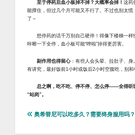
至于‌停药后血小板掉不掉‌？‌大概率会掉！‌
这药
能撑住，但过几个月可能又不行了。不过也别太慌
了～
想停药的话‌千万别自己硬停‌！得像下楼梯一样‌
咔嚓一下全停，血小板可能“哗啦”掉得更厉害。
‌副作用也得留心‌
：有些人会头晕、拉肚子、身
有讲究，‌最好饭前1小时或饭后2小时空腹吃‌，别
总之啊，吃不吃、停不停、怎么停——‌全得听
“站岗”。
文
奥希替尼可以吃多久？需要终身服用吗
章