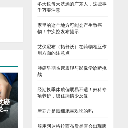
冬天也每天洗澡的广东人，这些事
千万要注意
家里的这个地方可能会产生致癌
物！中疾控发布提示
艾伏尼布（拓舒沃）在药物相互作
用方面的注意点
肺癌早期临床表现与影像学诊断挑
战
经期换季体质偏弱易不适！妇科专
项养护，稳住病情少反复
发癌
受，
摩罗丹是癌细胞喜欢吃的吗
少口
服用阿达格拉西布后是否会出现腹