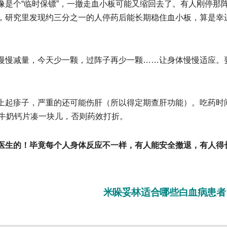
像是个“临时保镖”，一撤走血小板可能又缩回去了。有人刚停那
，研究里发现约三分之一的人停药后能长期稳住血小板，算是幸
慢慢减量‌，今天少一颗，过阵子再少一颗……让身体慢慢适应。
上起疹子，严重的还可能伤肝（所以得定期查肝功能）。吃药时
和牛奶钙片凑一块儿，否则药效打折。
医生的‌！毕竟每个人身体反应不一样，有人能安全撤退，有人得
？
米哚妥林适合哪些白血病患