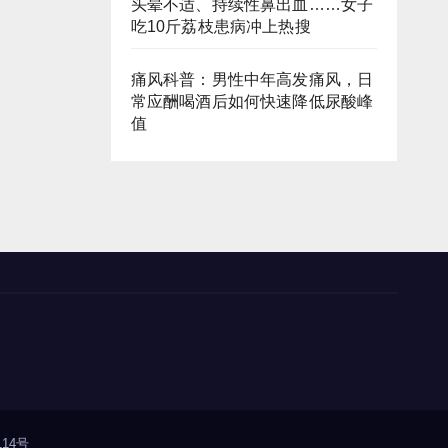
头晕不适、持续性鼻出血……女子
吃10斤荔枝患病冲上热搜
痛风科普：男性中年高发痛风，日
常应酬喝酒后如何快速降低尿酸峰
值
14号