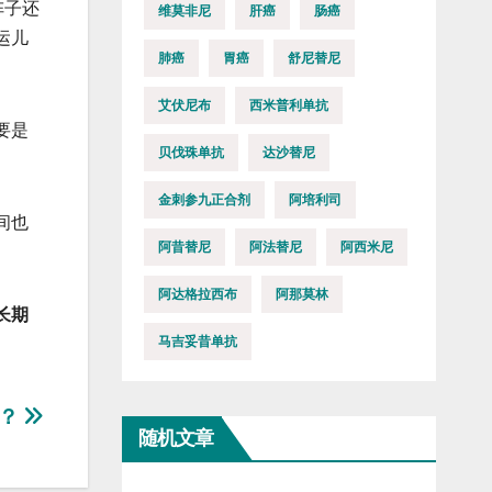
阵子还
维莫非尼
肝癌
肠癌
运儿
肺癌
胃癌
舒尼替尼
艾伏尼布
西米普利单抗
要是
贝伐珠单抗
达沙替尼
金刺参九正合剂
阿培利司
间也
阿昔替尼
阿法替尼
阿西米尼
阿达格拉西布
阿那莫林
长期
马吉妥昔单抗
者？
随机文章