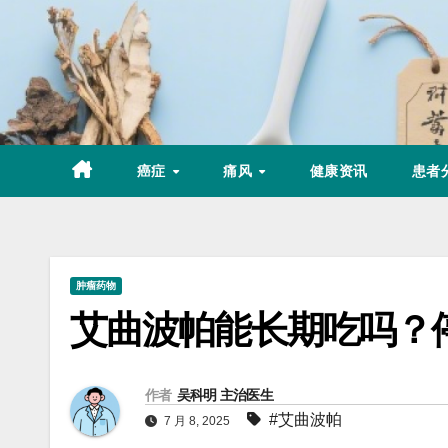
Skip
to
content
癌症
痛风
健康资讯
患者
肿瘤药物
艾曲波帕能长期吃吗？
作者
吴科明 主治医生
#艾曲波帕
7 月 8, 2025