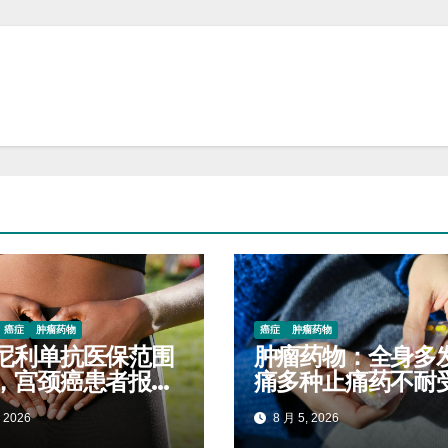
癌症
肿瘤药物
癌症
肿瘤药物
尼利单抗医保范围
肿瘤药物：全身多
，宫颈癌患者报销
痛多种止痛药不耐
对照查看
阿魏化痞膏外用减
 2026
8 月 5, 2026
服药量的实操案例