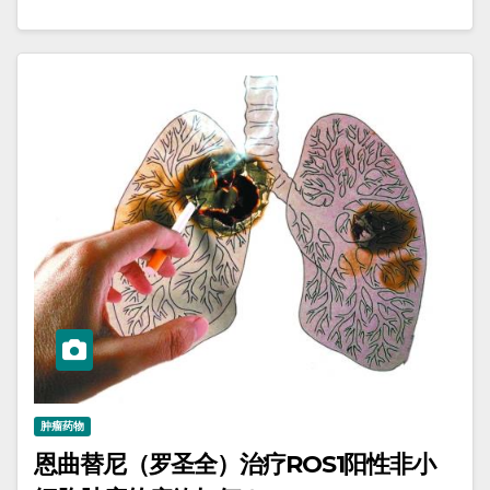
肿瘤药物
恩曲替尼（罗圣全）治疗ROS1阳性非小