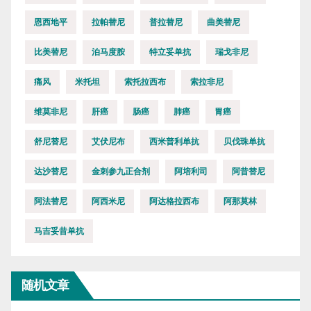
恩西地平
拉帕替尼
普拉替尼
曲美替尼
比美替尼
泊马度胺
特立妥单抗
瑞戈非尼
痛风
米托坦
索托拉西布
索拉非尼
维莫非尼
肝癌
肠癌
肺癌
胃癌
舒尼替尼
艾伏尼布
西米普利单抗
贝伐珠单抗
达沙替尼
金刺参九正合剂
阿培利司
阿昔替尼
阿法替尼
阿西米尼
阿达格拉西布
阿那莫林
马吉妥昔单抗
随机文章