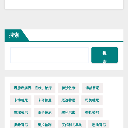
搜索
搜
索
乳腺癌病因、症状、治疗
伊沙佐米
博舒替尼
卡博替尼
卡马替尼
厄达替尼
司美替尼
吉瑞替尼
图卡替尼
塞利尼索
奎扎替尼
奥希替尼
奥拉帕利
度伐利尤单抗
恩曲替尼