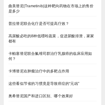
曲美替尼(Trametinib)这种靶向药物在市场上的售价
是多少
普拉替尼联合化疗是否可提高疗效？
高尿酸必吃的8种低嘌呤蔬菜，促进尿酸排泄，家家
都有
卡帕塞替尼联合氟维司群治疗乳腺癌的临床应用如
何？
卡博替尼在肿瘤治疗中的多靶点作用
这些看似节省的习惯竟是导致癌症的“元凶”
奥希替尼国产和进口区别、哪个效果好