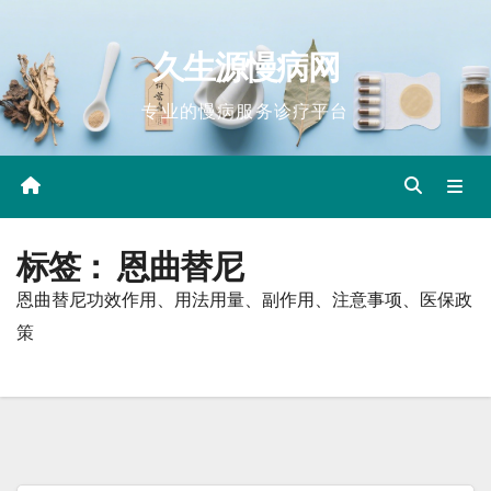
Skip
to
久生源慢病网
content
专业的慢病服务诊疗平台
标签：
恩曲替尼
恩曲替尼功效作用、用法用量、副作用、注意事项、医保政
策