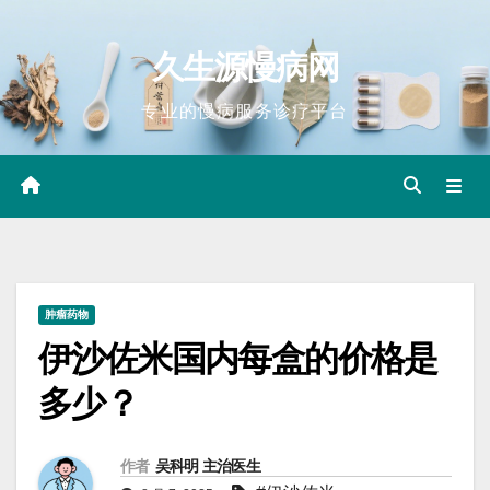
Skip
to
久生源慢病网
content
专业的慢病服务诊疗平台
肿瘤药物
伊沙佐米国内每盒的价格是
多少？
作者
吴科明 主治医生