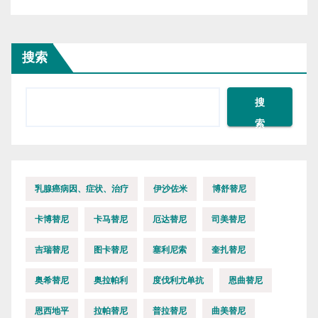
搜索
搜
索
乳腺癌病因、症状、治疗
伊沙佐米
博舒替尼
卡博替尼
卡马替尼
厄达替尼
司美替尼
吉瑞替尼
图卡替尼
塞利尼索
奎扎替尼
奥希替尼
奥拉帕利
度伐利尤单抗
恩曲替尼
恩西地平
拉帕替尼
普拉替尼
曲美替尼