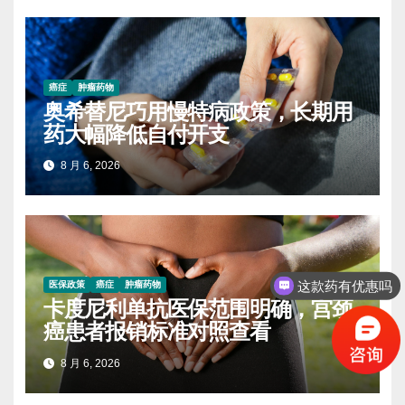
癌症
肿瘤药物
奥希替尼巧用慢特病政策，长期用
药大幅降低自付开支
8 月 6, 2026
这款药有优惠吗
医保政策
癌症
肿瘤药物
卡度尼利单抗医保范围明确，宫颈
癌患者报销标准对照查看
8 月 6, 2026