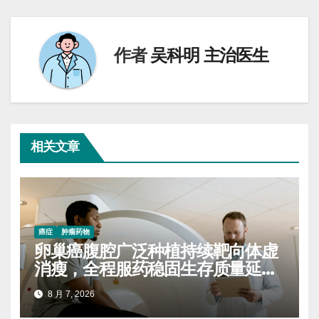
航
作者
吴科明 主治医生
相关文章
癌症
肿瘤药物
卵巢癌腹腔广泛种植持续靶向体虚
消瘦，全程服药稳固生存质量延缓
进展
8 月 7, 2026