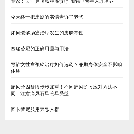
专家：关注鼻咽癌精准诊疗 加强中青年人才培养
今天终于把患癌的实情告诉了老爸
如何缓解肠癌治疗发生的皮肤毒性
塞瑞替尼的正确用量与用法
育龄女性宫颈癌治疗如何选药？兼顾身体安全不影响
体质
痛风分四阶段步步加重！不同痛风阶段应对方法不
同，注意痛风石早管早受益
图卡替尼服用禁忌人群