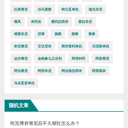
比美替尼
泊马度胺
特立妥单抗
瑞戈非尼
痛风
米托坦
索托拉西布
索拉非尼
维莫非尼
肝癌
肠癌
肺癌
胃癌
舒尼替尼
艾伏尼布
西米普利单抗
贝伐珠单抗
达沙替尼
金刺参九正合剂
阿培利司
阿昔替尼
阿法替尼
阿西米尼
阿达格拉西布
阿那莫林
马吉妥昔单抗
随机文章
吃完博舒替尼后不久呕吐怎么办？