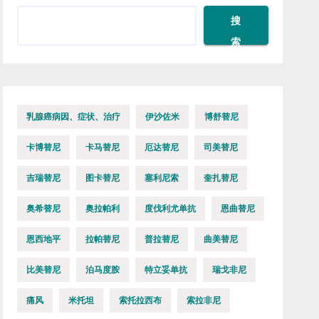
搜
索
乳腺癌病因、症状、治疗
伊沙佐米
博舒替尼
卡博替尼
卡马替尼
厄达替尼
司美替尼
吉瑞替尼
图卡替尼
塞利尼索
奎扎替尼
奥希替尼
奥拉帕利
度伐利尤单抗
恩曲替尼
恩西地平
拉帕替尼
普拉替尼
曲美替尼
比美替尼
泊马度胺
特立妥单抗
瑞戈非尼
痛风
米托坦
索托拉西布
索拉非尼