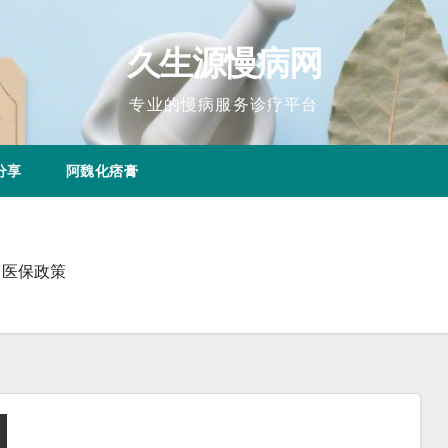
久生源慢病网
专业的慢病服务诊疗平台
分享
阿魏化痞膏
、医保政策