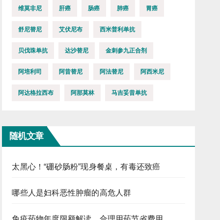
维莫非尼
肝癌
肠癌
肺癌
胃癌
舒尼替尼
艾伏尼布
西米普利单抗
贝伐珠单抗
达沙替尼
金刺参九正合剂
阿培利司
阿昔替尼
阿法替尼
阿西米尼
阿达格拉西布
阿那莫林
马吉妥昔单抗
随机文章
太黑心！“硼砂肠粉”现身餐桌，有毒还致癌
哪些人是妇科恶性肿瘤的高危人群
免疫药物年度限额解读，合理用药节省费用