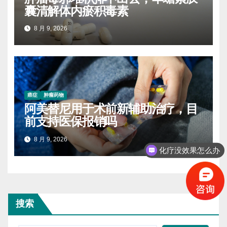
囊清解体内瘀积毒素
8 月 9, 2026
癌症
肿瘤药物
阿美替尼用于术前新辅助治疗，目
前支持医保报销吗
8 月 9, 2026
化疗没效果怎么办
搜索