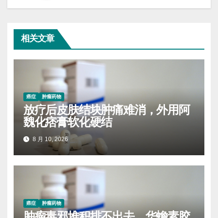
相关文章
癌症
肿瘤药物
放疗后皮肤结块肿痛难消，外用阿
魏化痞膏软化硬结
8 月 10, 2026
癌症
肿瘤药物
肿瘤毒邪堆积排不出去，华蟾素胶