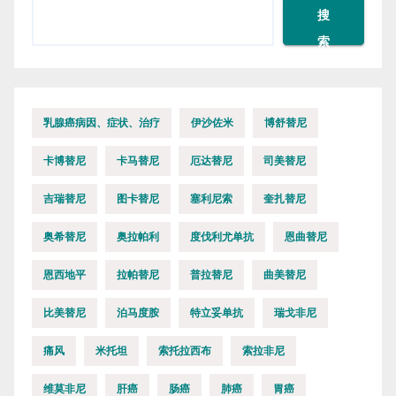
搜
索
乳腺癌病因、症状、治疗
伊沙佐米
博舒替尼
卡博替尼
卡马替尼
厄达替尼
司美替尼
吉瑞替尼
图卡替尼
塞利尼索
奎扎替尼
奥希替尼
奥拉帕利
度伐利尤单抗
恩曲替尼
恩西地平
拉帕替尼
普拉替尼
曲美替尼
比美替尼
泊马度胺
特立妥单抗
瑞戈非尼
痛风
米托坦
索托拉西布
索拉非尼
维莫非尼
肝癌
肠癌
肺癌
胃癌