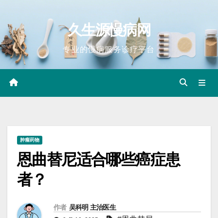
Skip
to
久生源慢病网
content
专业的慢病服务诊疗平台
肿瘤药物
恩曲替尼适合哪些癌症患
者？
作者
吴科明 主治医生