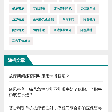
舒尼替尼
艾伏尼布
西米普利单抗
贝伐珠单抗
达沙替尼
金刺参九正合剂
阿培利司
阿昔替尼
阿法替尼
阿西米尼
阿达格拉西布
阿那莫林
马吉妥昔单抗
随机文章
放疗期间能否同时服用卡博替尼？
痛风科普：痛风急性期能不能喝牛奶？低脂、全脂牛
奶该怎么选？
替雷利珠单抗按疗程注射，疗程间隔会影响医保资格