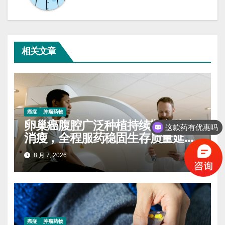
相关文章
癌症
肿瘤药物
卵巢癌腹腔广泛种植持续靶向体虚
这款药有优惠吗
消瘦，全程服药稳固生存质量延缓
进展
8 月 7, 2026
癌症
肿瘤药物