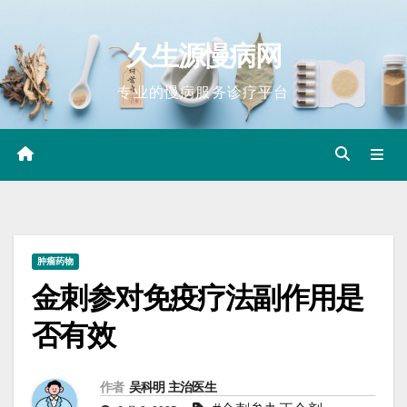
Skip
to
久生源慢病网
content
专业的慢病服务诊疗平台
肿瘤药物
金刺参对免疫疗法副作用是
否有效
作者
吴科明 主治医生