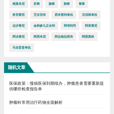
维莫非尼
肝癌
肠癌
肺癌
胃癌
舒尼替尼
艾伏尼布
西米普利单抗
贝伐珠单抗
达沙替尼
金刺参九正合剂
阿培利司
阿昔替尼
阿法替尼
阿西米尼
阿达格拉西布
阿那莫林
马吉妥昔单抗
随机文章
医保政策：慢病医保到期续办，肿瘤患者需要重新提
供哪些检查报告单
肿瘤科常用治疗药物全面解析