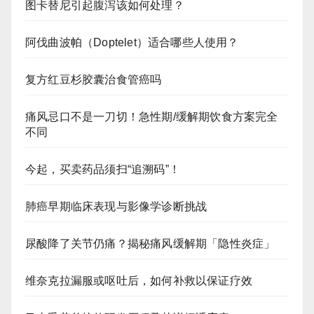
图卡替尼引起腹泻该如何处理？
阿伐曲波帕（Doptelet）适合哪些人使用？
复方红豆杉胶囊治食管癌吗
痛风忌口不是一刀切！急性期/缓解期饮食方案完全
不同
今起，买卖药品须扫“追溯码”！
肺癌早期临床表现与影像学诊断挑战
尿酸降了关节仍痛？揭秘痛风缓解期「隐性炎症」
维奈克拉漏服或呕吐后，如何补救以保证疗效