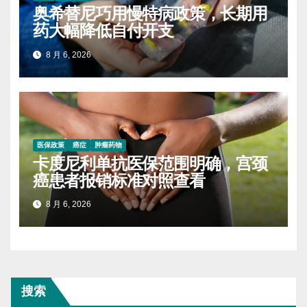
奥希替尼巧用慢特病政策，长期用
药大幅降低自付开支
8 月 6, 2026
医保政策
癌症
肿瘤药物
卡度尼利单抗医保范围明确，宫颈
癌患者报销标准对照查看
8 月 6, 2026
搜索