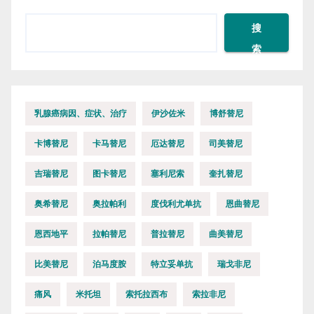
搜
索
乳腺癌病因、症状、治疗
伊沙佐米
博舒替尼
卡博替尼
卡马替尼
厄达替尼
司美替尼
吉瑞替尼
图卡替尼
塞利尼索
奎扎替尼
奥希替尼
奥拉帕利
度伐利尤单抗
恩曲替尼
恩西地平
拉帕替尼
普拉替尼
曲美替尼
比美替尼
泊马度胺
特立妥单抗
瑞戈非尼
痛风
米托坦
索托拉西布
索拉非尼