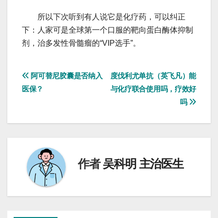
所以下次听到有人说它是化疗药，可以纠正
下：人家可是全球第一个口服的靶向蛋白酶体抑制
剂，治多发性骨髓瘤的“VIP选手”。
文
阿可替尼胶囊是否纳入
度伐利尤单抗（英飞凡）能
医保？
与化疗联合使用吗，疗效好
章
吗
导
航
作者
吴科明 主治医生