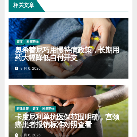
相关文章
癌症
肿瘤药物
奥希替尼巧用慢特病政策，长期用
药大幅降低自付开支
8 月 6, 2026
医保政策
癌症
肿瘤药物
卡度尼利单抗医保范围明确，宫颈
癌患者报销标准对照查看
8 月 6, 2026