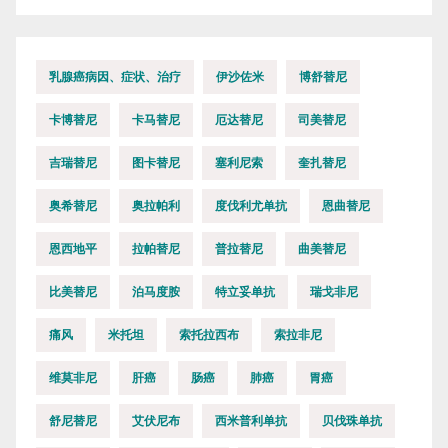
乳腺癌病因、症状、治疗
伊沙佐米
博舒替尼
卡博替尼
卡马替尼
厄达替尼
司美替尼
吉瑞替尼
图卡替尼
塞利尼索
奎扎替尼
奥希替尼
奥拉帕利
度伐利尤单抗
恩曲替尼
恩西地平
拉帕替尼
普拉替尼
曲美替尼
比美替尼
泊马度胺
特立妥单抗
瑞戈非尼
痛风
米托坦
索托拉西布
索拉非尼
维莫非尼
肝癌
肠癌
肺癌
胃癌
舒尼替尼
艾伏尼布
西米普利单抗
贝伐珠单抗