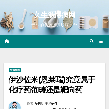
Skip
to
久生源慢病网
content
专业的慢病服务诊疗平台
肿瘤药物
伊沙佐米(恩莱瑞)究竟属于
化疗药范畴还是靶向药
作者
吴科明 主治医生