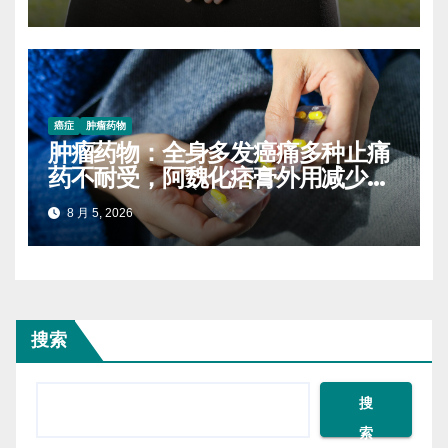
癌症
肿瘤药物
肿瘤药物：全身多发癌痛多种止痛
药不耐受，阿魏化痞膏外用减少口
服药量的实操案例
8 月 5, 2026
搜索
搜
索