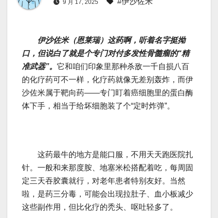
#伊沙佐米
9 月 17, 2025
伊沙佐米（恩莱瑞）这药啊，听着名字挺拗
口，但说白了就是个专门对付多发性骨髓瘤的“精
准武器”。
它和咱们印象里那种杀敌一千自损八百
的化疗药可不一样，化疗药就像无差别轰炸，而伊
沙佐米属于靶向药——专门盯着癌细胞里的蛋白酶
体下手，相当于给坏细胞装了个“定时炸弹”。
这药最牛的地方是能口服，不用天天跑医院扎
针。一般和来那度胺、地塞米松搭配着吃，每周固
定三天吞胶囊就行，对老年患者特别友好。当然
啦，是药三分毒，可能会出现拉肚子、血小板减少
这些副作用，但比化疗的秃头、呕吐轻多了。