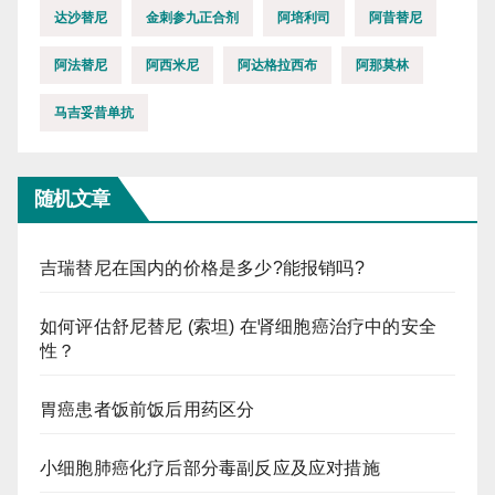
达沙替尼
金刺参九正合剂
阿培利司
阿昔替尼
阿法替尼
阿西米尼
阿达格拉西布
阿那莫林
马吉妥昔单抗
随机文章
吉瑞替尼在国内的价格是多少?能报销吗?
如何评估舒尼替尼 (索坦) 在肾细胞癌治疗中的安全
性？
胃癌患者饭前饭后用药区分
小细胞肺癌化疗后部分毒副反应及应对措施