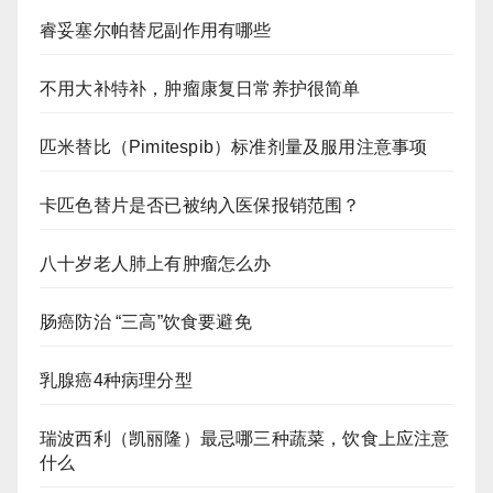
睿妥塞尔帕替尼副作用有哪些
不用大补特补，肿瘤康复日常养护很简单
匹米替比（Pimitespib）标准剂量及服用注意事项
卡匹色替片是否已被纳入医保报销范围？
八十岁老人肺上有肿瘤怎么办
肠癌防治 “三高”饮食要避免
乳腺癌4种病理分型
瑞波西利（凯丽隆）最忌哪三种蔬菜，饮食上应注意
什么