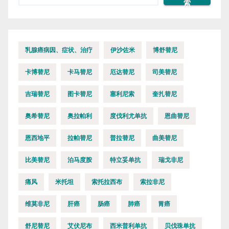
索
乳腺癌病因、症状、治疗
伊沙佐米
博舒替尼
卡博替尼
卡马替尼
厄达替尼
司美替尼
吉瑞替尼
图卡替尼
塞利尼索
奎扎替尼
奥希替尼
奥拉帕利
度伐利尤单抗
恩曲替尼
恩西地平
拉帕替尼
普拉替尼
曲美替尼
比美替尼
泊马度胺
特立妥单抗
瑞戈非尼
痛风
米托坦
索托拉西布
索拉非尼
维莫非尼
肝癌
肠癌
肺癌
胃癌
舒尼替尼
艾伏尼布
西米普利单抗
贝伐珠单抗