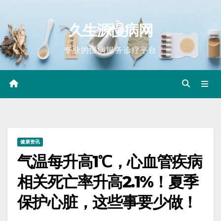
Skip
to
久生源慢病网
content
专业的慢病服务诊疗平台
健康资讯
气温每升高1℃，心血管疾病
相关死亡率升高2.1%！夏季
保护心脏，这些事要少做！