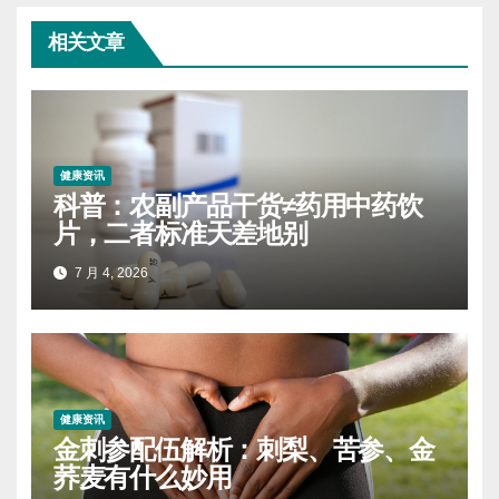
相关文章
健康资讯
科普：农副产品干货≠药用中药饮
片，二者标准天差地别
7 月 4, 2026
健康资讯
金刺参配伍解析：刺梨、苦参、金
荞麦有什么妙用