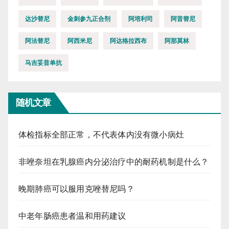
达沙替尼
金刺参九正合剂
阿培利司
阿昔替尼
阿法替尼
阿西米尼
阿达格拉西布
阿那莫林
马吉妥昔单抗
随机文章
体检指标全部正常，不代表体内没有微小病灶
非唑奈坦在乳腺癌内分泌治疗中的耐药机制是什么？
晚期肺癌可以服用克唑替尼吗？
中老年肠癌患者温和用药建议