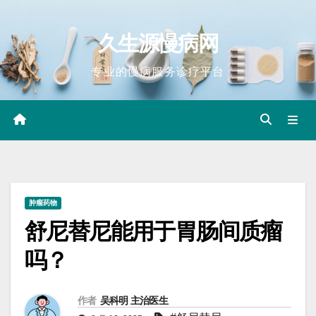
Skip
to
久生源慢病网
content
专业的慢病服务诊疗平台
肿瘤药物
舒尼替尼能用于胃肠间质瘤
吗？
作者
吴科明 主治医生