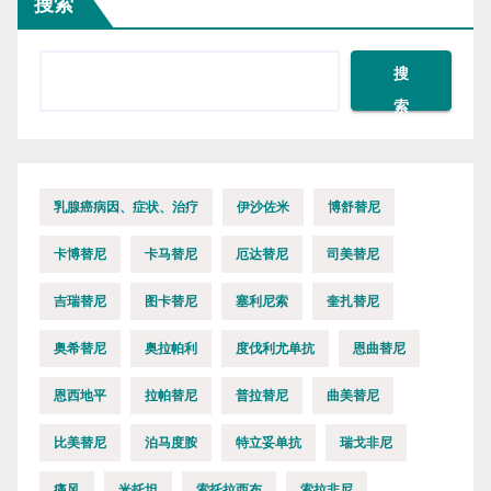
搜索
搜
索
乳腺癌病因、症状、治疗
伊沙佐米
博舒替尼
卡博替尼
卡马替尼
厄达替尼
司美替尼
吉瑞替尼
图卡替尼
塞利尼索
奎扎替尼
奥希替尼
奥拉帕利
度伐利尤单抗
恩曲替尼
恩西地平
拉帕替尼
普拉替尼
曲美替尼
比美替尼
泊马度胺
特立妥单抗
瑞戈非尼
痛风
米托坦
索托拉西布
索拉非尼