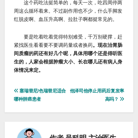
这个药吃法挺简单的，每天一次，吃四周停两
周这么循环着来。不过副作用也不少，什么手脚发
红脱皮啊、血压升高啊、拉肚子啊都挺常见的。
要是吃着吃着觉得特别难受，千万别硬撑，赶
紧找医生看看要不要调药量或者换药
。现在治胃肠
间质瘤的药还有好几个呢，具体用哪个还是得听医
生的，人家会根据肿瘤大小、长在哪儿还有病人身
体情况来定。
文
塞瑞替尼/色瑞替尼适合
他泽司他停止用药后复发率
哪种肺癌患者
高吗？
章
导
航