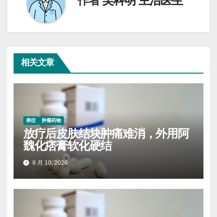
作者
吴科明 主治医生
相关文章
癌症
肿瘤药物
放疗后皮肤结块肿痛难消，外用阿
魏化痞膏软化硬结
8 月 10, 2026