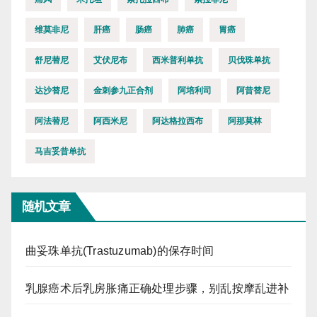
维莫非尼
肝癌
肠癌
肺癌
胃癌
舒尼替尼
艾伏尼布
西米普利单抗
贝伐珠单抗
达沙替尼
金刺参九正合剂
阿培利司
阿昔替尼
阿法替尼
阿西米尼
阿达格拉西布
阿那莫林
马吉妥昔单抗
随机文章
曲妥珠单抗(Trastuzumab)的保存时间
乳腺癌术后乳房胀痛正确处理步骤，别乱按摩乱进补