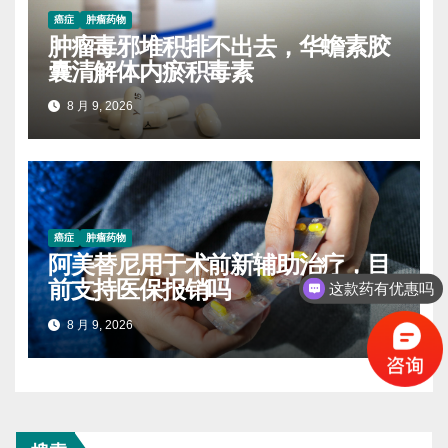
癌症
肿瘤药物
肿瘤毒邪堆积排不出去，华蟾素胶
囊清解体内瘀积毒素
8 月 9, 2026
癌症
肿瘤药物
阿美替尼用于术前新辅助治疗，目
前支持医保报销吗
这款药有优惠吗
8 月 9, 2026