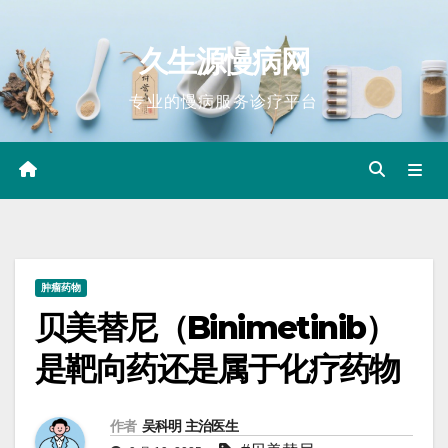
Skip
to
久生源慢病网
content
专业的慢病服务诊疗平台
肿瘤药物
贝美替尼（Binimetinib）
是靶向药还是属于化疗药物
作者
吴科明 主治医生