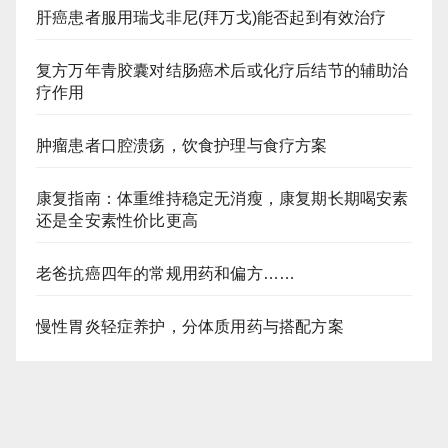
肝癌患者服用瑞戈非尼(拜万戈)能否起到有效治疗
复方万年青胶囊对结肠癌术后或化疗后结节的辅助治
疗作用
肿瘤患者口腔溃疡，饮食护理与食疗方案
康复指南：体重维持稳定无消瘦，康复期长期喝安素
还是全安素性价比更高
老爸抗癌四年的常规用药和偏方……
慢性胃炎轻症养护，分体质用药与搭配方案