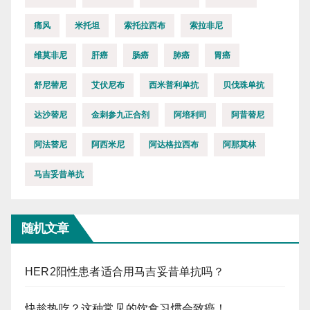
痛风
米托坦
索托拉西布
索拉非尼
维莫非尼
肝癌
肠癌
肺癌
胃癌
舒尼替尼
艾伏尼布
西米普利单抗
贝伐珠单抗
达沙替尼
金刺参九正合剂
阿培利司
阿昔替尼
阿法替尼
阿西米尼
阿达格拉西布
阿那莫林
马吉妥昔单抗
随机文章
HER2阳性患者适合用马吉妥昔单抗吗？
快趁热吃？这种常见的饮食习惯会致癌！