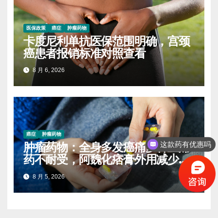
医保政策
癌症
肿瘤药物
卡度尼利单抗医保范围明确，宫颈
癌患者报销标准对照查看
8 月 6, 2026
癌症
肿瘤药物
这款药有优惠吗
肿瘤药物：全身多发癌痛多种止痛
药不耐受，阿魏化痞膏外用减少口
服药量的实操案例
8 月 5, 2026