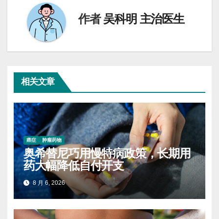
作者
吴科明 主治医生
相关文章
癌症
肿瘤药物
奥希替尼巧用慢特病政策，长期用
药大幅降低自付开支
8 月 6, 2026