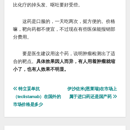
比化疗的掉头发、呕吐要好受些。
这药是口服的，一天吃两次，挺方便的。价格
嘛，靶向药都不便宜，不过现在有些医保能报销部
分费用。
要是医生建议用这个药，说明肿瘤检测出了适
合的靶点。
具体效果因人而异，有人用着肿瘤就缩
小了，也有人效果不明显。
文
特立妥单抗
伊沙佐米(恩莱瑞)在市场上
（teclistamab）在国外的
属于进口药还是国产药
章
市场价格是多少
导
航