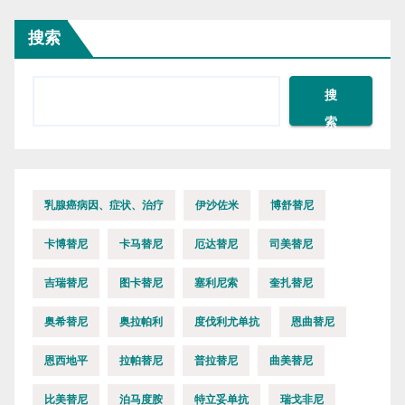
搜索
搜
索
乳腺癌病因、症状、治疗
伊沙佐米
博舒替尼
卡博替尼
卡马替尼
厄达替尼
司美替尼
吉瑞替尼
图卡替尼
塞利尼索
奎扎替尼
奥希替尼
奥拉帕利
度伐利尤单抗
恩曲替尼
恩西地平
拉帕替尼
普拉替尼
曲美替尼
比美替尼
泊马度胺
特立妥单抗
瑞戈非尼