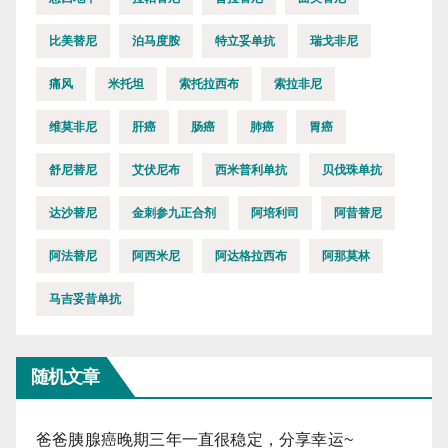
比美替尼
泊马度胺
特立妥单抗
瑞戈非尼
痛风
米托坦
索托拉西布
索拉非尼
维莫非尼
肝癌
肠癌
肺癌
胃癌
舒尼替尼
艾伏尼布
西米普利单抗
贝伐珠单抗
达沙替尼
金刺参九正合剂
阿培利司
阿昔替尼
阿法替尼
阿西米尼
阿达格拉西布
阿那莫林
马吉妥昔单抗
随机文章
爸爸胰腺癌晚期三年一直很稳定，分享幸运~