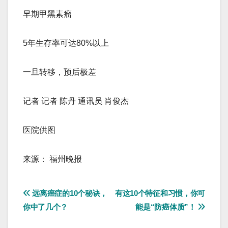
早期甲黑素瘤
5年生存率可达80%以上
一旦转移，预后极差
记者 记者 陈丹 通讯员 肖俊杰
医院供图
来源： 福州晚报
文
远离癌症的10个秘诀，
有这10个特征和习惯，你可
你中了几个？
能是“防癌体质”！
章