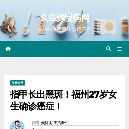
Skip
to
久生源慢病网
content
专业的慢病服务诊疗平台
健康资讯
指甲长出黑斑！福州27岁女
生确诊癌症！
作者
吴科明 主治医生