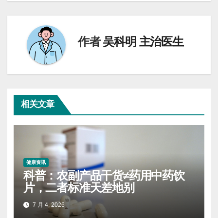
导
航
作者
吴科明 主治医生
相关文章
健康资讯
科普：农副产品干货≠药用中药饮
片，二者标准天差地别
7 月 4, 2026