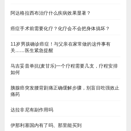
阿达格拉西布治疗什么疾病效果显著？
癌症手术前需要化疗？化疗会不会把身体搞坏？
11岁男孩确诊癌症！与父亲在家常做的这件事有
关……医生紧急提醒
马吉妥昔单抗(麦甘乐)一个疗程需要几支，疗程安排
如何
胰腺癌突发腰背剧痛正确缓解步骤，别盲目吃强效止
痛药
达拉非尼有副作用吗
伊那利塞国内有了吗、那里能买到