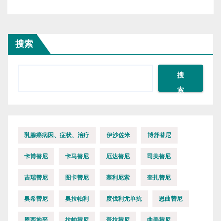
搜索
搜
索
乳腺癌病因、症状、治疗
伊沙佐米
博舒替尼
卡博替尼
卡马替尼
厄达替尼
司美替尼
吉瑞替尼
图卡替尼
塞利尼索
奎扎替尼
奥希替尼
奥拉帕利
度伐利尤单抗
恩曲替尼
恩西地平
拉帕替尼
普拉替尼
曲美替尼