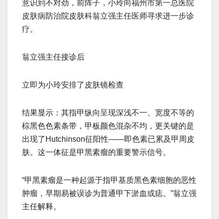
意识到不对劲，前阵子，小玲向福州市第一总医院
皮肤病防治院皮肤科翁立强主任医师寻求进一步诊
疗。
翁立强主任接诊后
立即为小玲安排了皮肤镜检查
结果显示：其指甲纵向呈现深浅不一、宽度不等的
棕黑色色素条带，甲板颜色混杂不均，更关键的是
出现了Hutchinson征阳性——即色素已累及甲周皮
肤。这一体征是甲黑素瘤的重要警示信号。
“甲黑素瘤是一种起源于指甲基质黑色素细胞的恶性
肿瘤，早期易被误诊为普通甲下淤血或痣。”翁立强
主任解释。