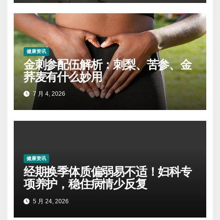
健康资讯
金刺参配伍解析：刺梨、苦参、金
荞麦有什么妙用
7 月 4, 2026
健康资讯
经期换季体质偏弱易不适！妇科专
项养护，稳住病情少反复
5 月 24, 2026