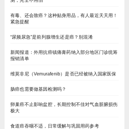
测，完全不用怕
有毒、还会致癌？这种贴身用品，有人最近天天用！
紧急提醒
“尿频尿急”是前列腺增生还是癌？别混淆
新闻报道：外用抗癌镇痛膏药纳入部分地区门诊统筹
报销清单
维莫非尼（Vemurafenib）是否已经被纳入国家医保
肠癌也需要做基因检测吗？
卵巢癌不止影响盆腔，长期控制不佳对气血脏腑损伤
极大
食道癌吞咽不适，日常缓解与巩固用药参考