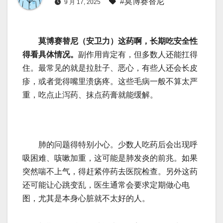
#莫博赛替尼
9 月 17, 2025
莫博赛替尼（安卫力）这药啊，长期吃安全性
得看具体情况。
副作用肯定有，但多数人还能扛得
住。最常见的就是拉肚子、恶心，有些人还会长皮
疹，或者觉得嘴里溃疡疼。这些毛病一般不算太严
重，吃点止泻药、抹点药膏就能缓解。
肺的问题得特别小心。少数人吃药后会出现呼
吸困难、咳嗽加重，这可能是肺发炎的前兆。如果
突然喘不上气，得赶紧停药去医院检查。另外这药
还可能让心跳变乱，医生通常会要求定期做心电
图，尤其是本身心脏就不太好的人。