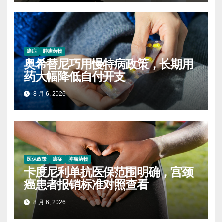
癌症
肿瘤药物
奥希替尼巧用慢特病政策，长期用
药大幅降低自付开支
8 月 6, 2026
医保政策
癌症
肿瘤药物
卡度尼利单抗医保范围明确，宫颈
癌患者报销标准对照查看
8 月 6, 2026