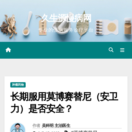
Skip
to
久生源慢病网
content
专业的慢病服务诊疗平台
肿瘤药物
长期服用莫博赛替尼（安卫
力）是否安全？
作者
吴科明 主治医生