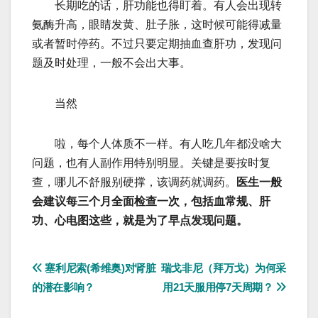
长期吃的话，肝功能也得盯着。有人会出现转
氨酶升高，眼睛发黄、肚子胀，这时候可能得减量
或者暂时停药。不过只要定期抽血查肝功，发现问
题及时处理，一般不会出大事。
当然
啦，每个人体质不一样。有人吃几年都没啥大
问题，也有人副作用特别明显。关键是要按时复
查，哪儿不舒服别硬撑，该调药就调药。
医生一般
会建议每三个月全面检查一次，包括血常规、肝
功、心电图这些，就是为了早点发现问题。
文
塞利尼索(希维奥)对肾脏
瑞戈非尼（拜万戈）为何采
的潜在影响？
用21天服用停7天周期？
章