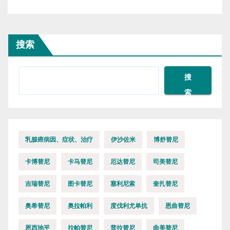
搜索
搜
索
乳腺癌病因、症状、治疗
伊沙佐米
博舒替尼
卡博替尼
卡马替尼
厄达替尼
司美替尼
吉瑞替尼
图卡替尼
塞利尼索
奎扎替尼
奥希替尼
奥拉帕利
度伐利尤单抗
恩曲替尼
恩西地平
拉帕替尼
普拉替尼
曲美替尼