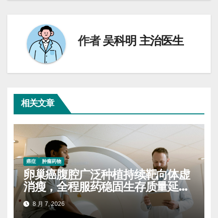
导
航
作者
吴科明 主治医生
相关文章
癌症
肿瘤药物
卵巢癌腹腔广泛种植持续靶向体虚
消瘦，全程服药稳固生存质量延缓
进展
8 月 7, 2026