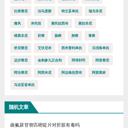
比美替尼
泊马度胺
特立妥单抗
瑞戈非尼
痛风
米托坦
索托拉西布
索拉非尼
维莫非尼
肝癌
肠癌
肺癌
胃癌
舒尼替尼
艾伏尼布
西米普利单抗
贝伐珠单抗
达沙替尼
金刺参九正合剂
阿培利司
阿昔替尼
阿法替尼
阿西米尼
阿达格拉西布
阿那莫林
马吉妥昔单抗
随机文章
曲氟尿苷替匹嘧啶片对肝脏有毒吗