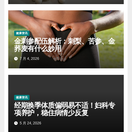
健康资讯
金刺参配伍解析：刺梨、苦参、金
荞麦有什么妙用
7 月 4, 2026
健康资讯
经期换季体质偏弱易不适！妇科专
项养护，稳住病情少反复
5 月 24, 2026