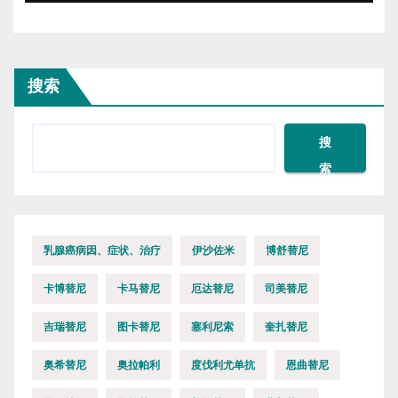
搜索
搜
索
乳腺癌病因、症状、治疗
伊沙佐米
博舒替尼
卡博替尼
卡马替尼
厄达替尼
司美替尼
吉瑞替尼
图卡替尼
塞利尼索
奎扎替尼
奥希替尼
奥拉帕利
度伐利尤单抗
恩曲替尼