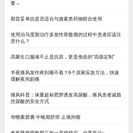
要→
那昔妥单抗是否适合与激素类药物联合使用
使用泊马度胺治疗多发性骨髓瘤的过程中患者应该注
意什么？
高聚生口服液不止是抗原，更是免疫的“高级定制”
半夜痛风发作疼到睡不着？6个居家应急方法，快速
缓解夜间剧痛
痛风科普：体重超标肥胖诱发高尿酸，痛风患者减脂
控尿酸的安全方式
华蟾素胶囊 中晚期肝癌 止痛抑瘤
爸爸胰腺癌晚期三年一直很稳定，分享幸运~