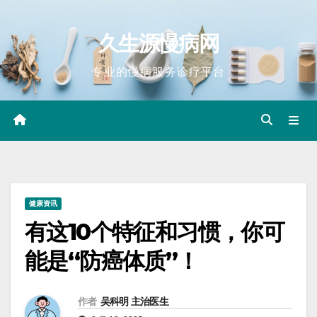
Skip
to
久生源慢病网
content
专业的慢病服务诊疗平台
健康资讯
有这10个特征和习惯，你可
能是“防癌体质”！
作者
吴科明 主治医生