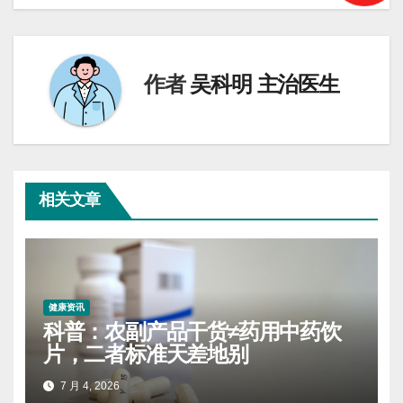
导
航
作者
吴科明 主治医生
相关文章
健康资讯
科普：农副产品干货≠药用中药饮
片，二者标准天差地别
7 月 4, 2026