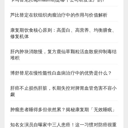
芦比替定在软组织肉瘤治疗中的作用与价值解析
康复期饮食核心原则：高蛋白、高营养、均衡膳食、
修复机体
肝内肿块消散慢，复方鹿仙草颗粒活血散瘀抑制毒结
堆积
博舒替尼在慢性髓性白血病治疗中的优势是什么？
肝癌不止损伤肝脏，长期失控对脾胃血管危害不容小
觑
肿瘤患者睡得多但依然累？揭秘康复期「无效睡眠」
知名女演员自曝家中三人患癌！这一习惯对防癌很重