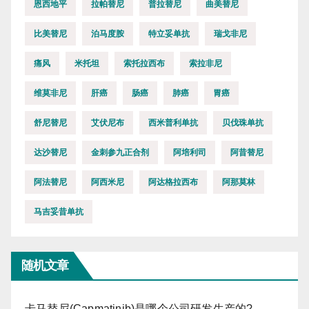
恩西地平
拉帕替尼
普拉替尼
曲美替尼
比美替尼
泊马度胺
特立妥单抗
瑞戈非尼
痛风
米托坦
索托拉西布
索拉非尼
维莫非尼
肝癌
肠癌
肺癌
胃癌
舒尼替尼
艾伏尼布
西米普利单抗
贝伐珠单抗
达沙替尼
金刺参九正合剂
阿培利司
阿昔替尼
阿法替尼
阿西米尼
阿达格拉西布
阿那莫林
马吉妥昔单抗
随机文章
卡马替尼(Capmatinib)是哪个公司研发生产的?