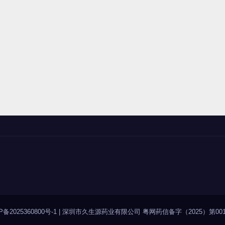
P备2025360800号-1
|
深圳市久生源药业有限公司 粤网药信备字（2025）第001