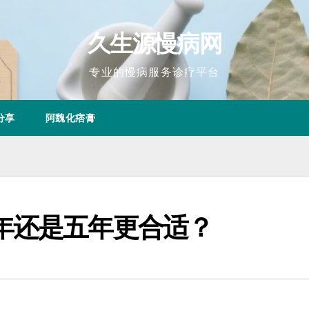
久生源慢病网
专业的慢病服务诊疗平台
分享
阿魏化痞膏
年还是五年更合适？