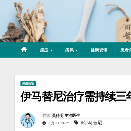
Skip
to
content
癌症
痛风
健康资讯
患者
肿瘤药物
伊马替尼治疗需持续三
作者
吴科明 主治医生
#伊马替尼
7 月 21, 2025