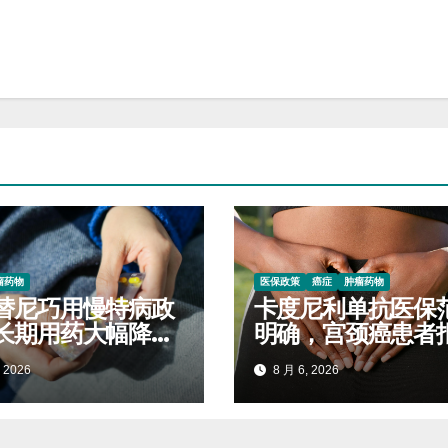
瘤药物
医保政策
癌症
肿瘤药物
替尼巧用慢特病政
卡度尼利单抗医保
长期用药大幅降低
明确，宫颈癌患者
开支
标准对照查看
 2026
8 月 6, 2026