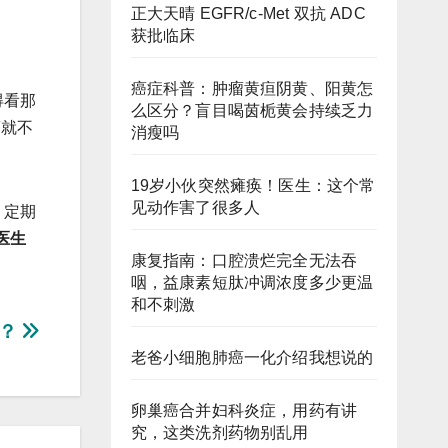
正大天晴 EGFR/c-Met 双抗 ADC
获批临床
癌症科普：肿瘤黄疸阴黄、阳黄怎
得看那
么区分？盲目喝茵栀黄会持续乏力
瘤就不
消瘦吗
19岁小伙突然瘫痪！医生：这个常
见动作害了很多人
，定期
医生
康复指南：口腔溃烂完全无法吞
咽，益康素短肽冲调浓度多少更温
和不刺激
何？
老爸小细胞肺癌一化介绍我想说的
卵巢癌合并妇科炎症，用药有讲
究，这类洗剂药物别乱用