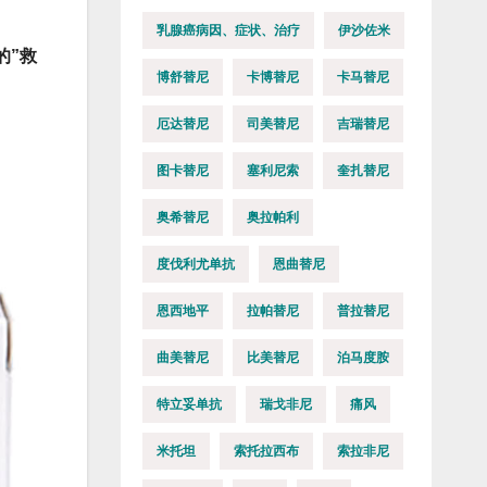
乳腺癌病因、症状、治疗
伊沙佐米
的”救
博舒替尼
卡博替尼
卡马替尼
厄达替尼
司美替尼
吉瑞替尼
图卡替尼
塞利尼索
奎扎替尼
奥希替尼
奥拉帕利
度伐利尤单抗
恩曲替尼
恩西地平
拉帕替尼
普拉替尼
曲美替尼
比美替尼
泊马度胺
特立妥单抗
瑞戈非尼
痛风
米托坦
索托拉西布
索拉非尼