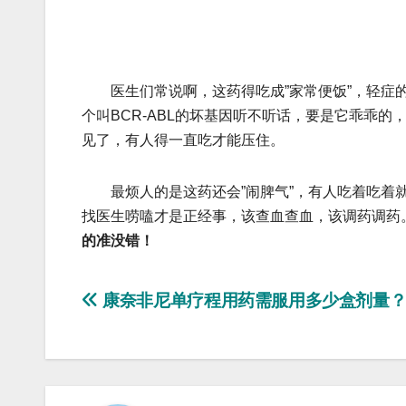
医生们常说啊，这药得吃成”家常便饭”，轻症的
个叫BCR-ABL的坏基因听不听话，要是它乖乖
见了，有人得一直吃才能压住。
最烦人的是这药还会”闹脾气”，有人吃着吃着就
找医生唠嗑才是正经事，该查血查血，该调药调药
的准没错！
文
康奈非尼单疗程用药需服用多少盒剂量
章
导