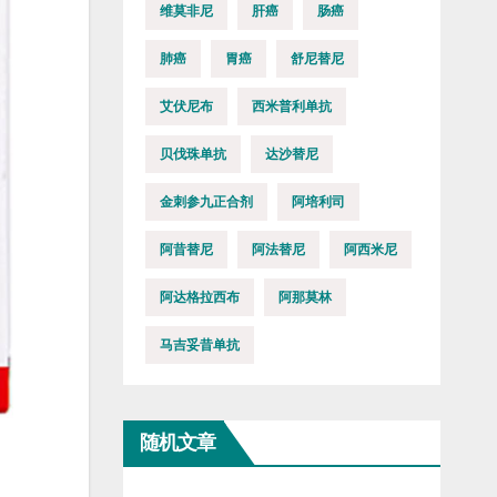
维莫非尼
肝癌
肠癌
肺癌
胃癌
舒尼替尼
艾伏尼布
西米普利单抗
贝伐珠单抗
达沙替尼
金刺参九正合剂
阿培利司
阿昔替尼
阿法替尼
阿西米尼
阿达格拉西布
阿那莫林
马吉妥昔单抗
随机文章