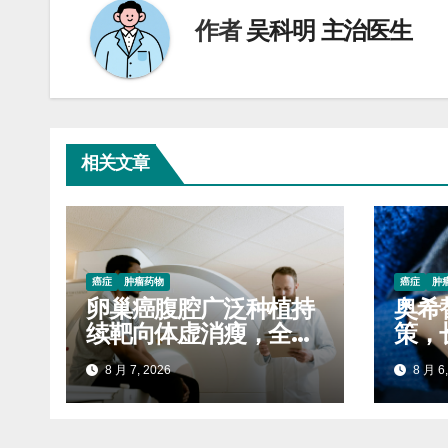
航
作者
吴科明 主治医生
相关文章
癌症
肿瘤药物
癌症
肿
卵巢癌腹腔广泛种植持
奥希
续靶向体虚消瘦，全程
策，
服药稳固生存质量延缓
自付
8 月 7, 2026
8 月 6,
进展