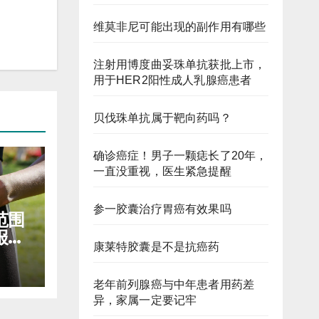
维莫非尼可能出现的副作用有哪些
注射用博度曲妥珠单抗获批上市，
用于HER2阳性成人乳腺癌患者
贝伐珠单抗属于靶向药吗？
确诊癌症！男子一颗痣长了20年，
一直没重视，医生紧急提醒
参一胶囊治疗胃癌有效果吗
范围
报销
康莱特胶囊是不是抗癌药
老年前列腺癌与中年患者用药差
异，家属一定要记牢