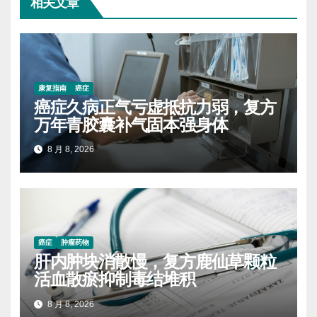
相关文章
康复指南
癌症
癌症久病正气亏虚抵抗力弱，复方
万年青胶囊补气固本强身体
8 月 8, 2026
癌症
肿瘤药物
肝内肿块消散慢，复方鹿仙草颗粒
活血散瘀抑制毒结堆积
8 月 8, 2026