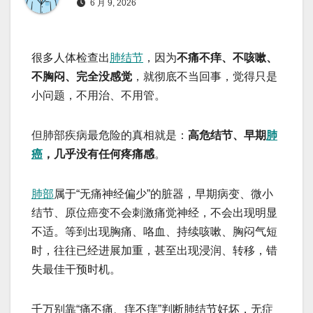
6 月 9, 2026
很多人体检查出
肺结节
，因为
不痛不痒、不咳嗽、
不胸闷、完全没感觉
，就彻底不当回事，觉得只是
小问题，不用治、不用管。
但肺部疾病最危险的真相就是：
高危结节、早期
肺
癌
，几乎没有任何疼痛感
。
肺部
属于“无痛神经偏少”的脏器，早期病变、微小
结节、原位癌变不会刺激痛觉神经，不会出现明显
不适。等到出现胸痛、咯血、持续咳嗽、胸闷气短
时，往往已经进展加重，甚至出现浸润、转移，错
失最佳干预时机。
千万别靠“痛不痛、痒不痒”判断肺结节好坏，无症