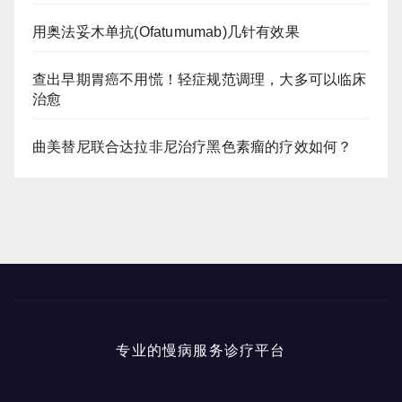
用奥法妥木单抗(Ofatumumab)几针有效果
查出早期胃癌不用慌！轻症规范调理，大多可以临床
治愈
曲美替尼联合达拉非尼治疗黑色素瘤的疗效如何？
专业的慢病服务诊疗平台