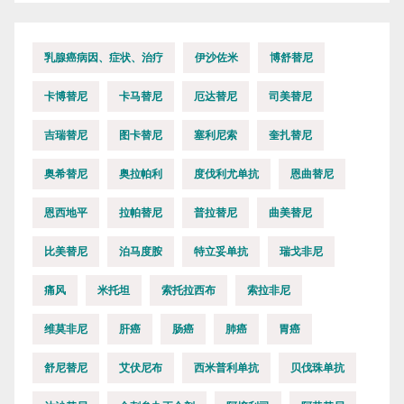
乳腺癌病因、症状、治疗
伊沙佐米
博舒替尼
卡博替尼
卡马替尼
厄达替尼
司美替尼
吉瑞替尼
图卡替尼
塞利尼索
奎扎替尼
奥希替尼
奥拉帕利
度伐利尤单抗
恩曲替尼
恩西地平
拉帕替尼
普拉替尼
曲美替尼
比美替尼
泊马度胺
特立妥单抗
瑞戈非尼
痛风
米托坦
索托拉西布
索拉非尼
维莫非尼
肝癌
肠癌
肺癌
胃癌
舒尼替尼
艾伏尼布
西米普利单抗
贝伐珠单抗