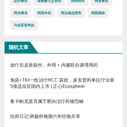
达沙替尼
金刺参九正合剂
阿培利司
阿昔替尼
阿法替尼
阿西米尼
阿达格拉西布
阿那莫林
马吉妥昔单抗
随机文章
放疗后皮肤损伤，外用 + 内服联合调理用药
免疫+TKI一线治疗HCC 获批，派安普利单抗疗法第
5项适应症国内上市 | 正心Ecosphere
鲁卡帕尼是否属于靶向治疗药物范畴
抗癌日记:肺腺癌晚期六年经验共享