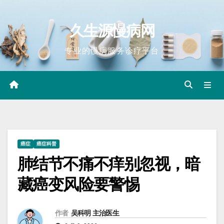
Skip
to
久生源慢病网
content
专业的慢病服务诊疗平台
癌症
癌症科普
肺结节不痛不痒别忽视，暗
藏癌变风险要警惕
作者
吴科明 主治医生