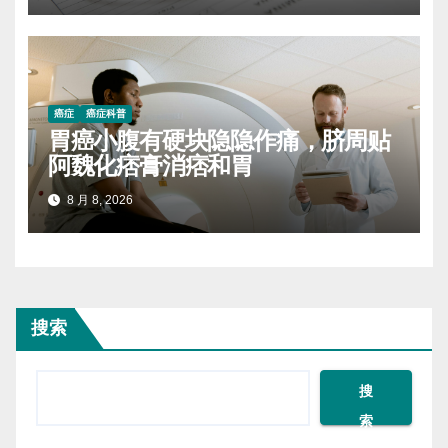
癌症
癌症科普
胃癌小腹有硬块隐隐作痛，脐周贴
阿魏化痞膏消痞和胃
8 月 8, 2026
搜索
搜
索