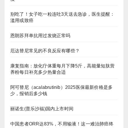
别吃了！女子吃一粒连吐3天送去急诊，医生提醒：
滥用或致癌
恩朗苏拜单抗用过发烧正常吗
厄达替尼常见的不良反应有哪些？
康复指南：放化疗体重每月下降5斤，高能量短肽营
养粉每日补充多少热量合适
阿可替尼（acalabrutinib）2025医保最新价格是多
少，报销后多少钱
丽诺生(普乐沙福)国内上市时间
中国患者ORR达83%，不用输液！这一难治肺癌终