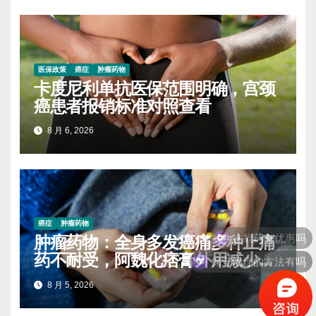
医保政策
癌症
肿瘤药物
卡度尼利单抗医保范围明确，宫颈
癌患者报销标准对照查看
8 月 6, 2026
这款药有优惠吗
癌症
肿瘤药物
肿瘤药物：全身多发癌痛多种止痛
保守治疗的方法有吗
药不耐受，阿魏化痞膏外用减少口
服药量的实操案例
8 月 5, 2026