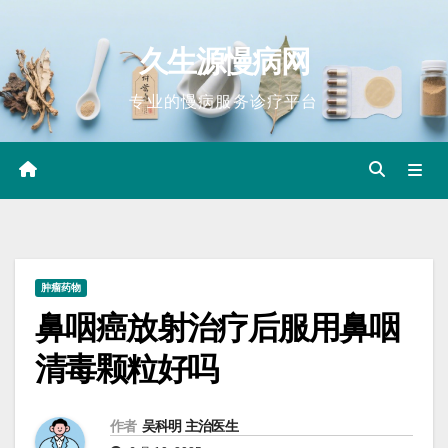
Skip
to
久生源慢病网
content
专业的慢病服务诊疗平台
肿瘤药物
鼻咽癌放射治疗后服用鼻咽
清毒颗粒好吗
作者
吴科明 主治医生