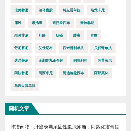
比美替尼
泊马度胺
特立妥单抗
瑞戈非尼
痛风
米托坦
索托拉西布
索拉非尼
维莫非尼
肝癌
肠癌
肺癌
胃癌
舒尼替尼
艾伏尼布
西米普利单抗
贝伐珠单抗
达沙替尼
金刺参九正合剂
阿培利司
阿昔替尼
阿法替尼
阿西米尼
阿达格拉西布
阿那莫林
马吉妥昔单抗
随机文章
肿瘤药物：肝癌晚期顽固性腹胀疼痛，阿魏化痞膏搭