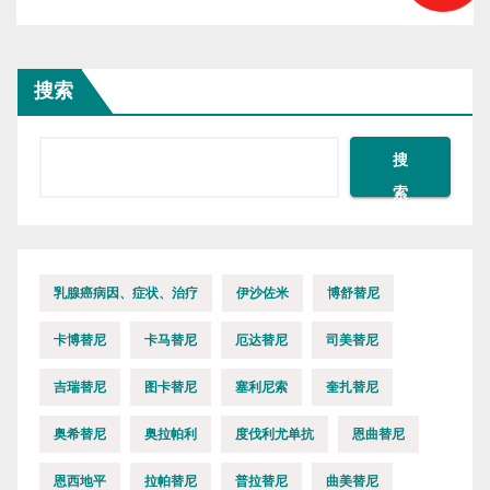
搜索
搜
索
乳腺癌病因、症状、治疗
伊沙佐米
博舒替尼
卡博替尼
卡马替尼
厄达替尼
司美替尼
吉瑞替尼
图卡替尼
塞利尼索
奎扎替尼
奥希替尼
奥拉帕利
度伐利尤单抗
恩曲替尼
恩西地平
拉帕替尼
普拉替尼
曲美替尼