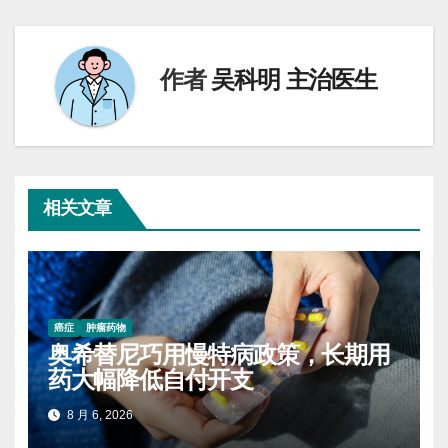
导
航
作者
吴科明 主治医生
相关文章
癌症
肿瘤药物
奥希替尼巧用慢特病政策，长期用
药大幅降低自付开支
8 月 6, 2026