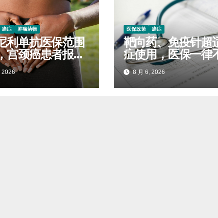
癌症
肿瘤药物
医保政策
癌症
尼利单抗医保范围
靶向药、免疫针超
，宫颈癌患者报销
症使用，医保一律
对照查看
报销
 2026
8 月 6, 2026