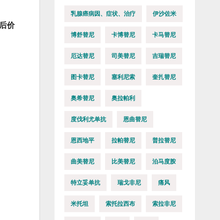
乳腺癌病因、症状、治疗
伊沙佐米
后价
博舒替尼
卡博替尼
卡马替尼
厄达替尼
司美替尼
吉瑞替尼
图卡替尼
塞利尼索
奎扎替尼
奥希替尼
奥拉帕利
度伐利尤单抗
恩曲替尼
恩西地平
拉帕替尼
普拉替尼
曲美替尼
比美替尼
泊马度胺
特立妥单抗
瑞戈非尼
痛风
米托坦
索托拉西布
索拉非尼