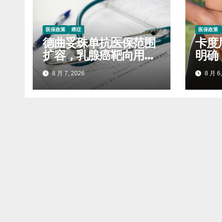
医保政策
癌症
医保政策
德曲妥珠单抗医保范围
卡度
扩容，乳腺癌靶向用药
明确
迎来报销利好
标准
8 月 7, 2026
8 月 6,