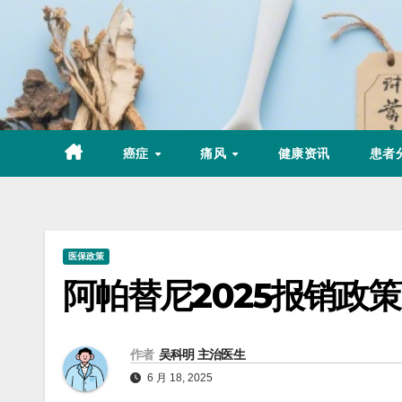
Skip
to
content
癌症
痛风
健康资讯
患者
医保政策
阿帕替尼2025报销政策
作者
吴科明 主治医生
6 月 18, 2025