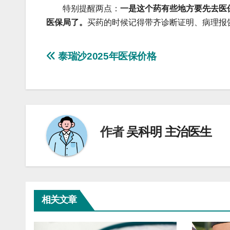
特别提醒两点：
一是这个药有些地方要先去医
医保局了。
买药的时候记得带齐诊断证明、病理报
文
泰瑞沙2025年医保价格
章
导
航
作者
吴科明 主治医生
相关文章