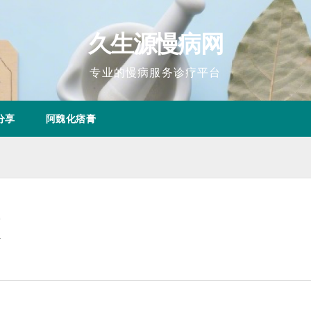
久生源慢病网
专业的慢病服务诊疗平台
分享
阿魏化痞膏