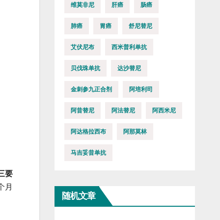
维莫非尼
肝癌
肠癌
肺癌
胃癌
舒尼替尼
艾伏尼布
西米普利单抗
贝伐珠单抗
达沙替尼
金刺参九正合剂
阿培利司
阿昔替尼
阿法替尼
阿西米尼
阿达格拉西布
阿那莫林
马吉妥昔单抗
三要
个月
随机文章