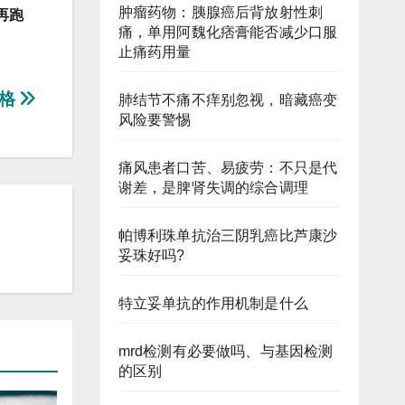
肿瘤药物：胰腺癌后背放射性刺
再跑
痛，单用阿魏化痞膏能否减少口服
止痛药用量
价格
肺结节不痛不痒别忽视，暗藏癌变
风险要警惕
痛风患者口苦、易疲劳：不只是代
谢差，是脾肾失调的综合调理
帕博利珠单抗治三阴乳癌比芦康沙
妥珠好吗?
特立妥单抗的作用机制是什么
mrd检测有必要做吗、与基因检测
的区别