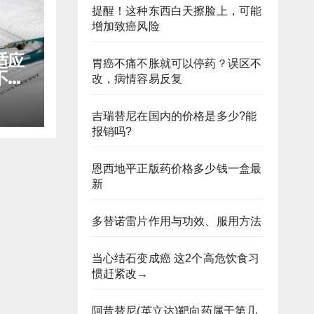
提醒！这种东西白天擦脸上，可能
增加致癌风险
适应
胃癌不痛不胀就可以停药？误区不
不予
改，病情容易反复
吉瑞替尼在国内的价格是多少?能
报销吗?
恩西地平正版药价格多少钱一盒最
新
多替诺雷片作用与功效、服用方法
当心结石变成癌 这2个高危饮食习
惯赶紧改→
阿昔替尼(英立达)靶向药属于第几