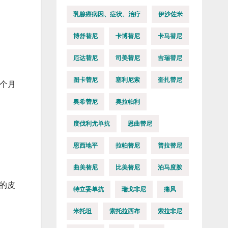
乳腺癌病因、症状、治疗
伊沙佐米
博舒替尼
卡博替尼
卡马替尼
厄达替尼
司美替尼
吉瑞替尼
图卡替尼
塞利尼索
奎扎替尼
个月
奥希替尼
奥拉帕利
度伐利尤单抗
恩曲替尼
恩西地平
拉帕替尼
普拉替尼
曲美替尼
比美替尼
泊马度胺
的皮
特立妥单抗
瑞戈非尼
痛风
米托坦
索托拉西布
索拉非尼