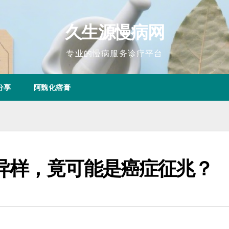
久生源慢病网
专业的慢病服务诊疗平台
分享
阿魏化痞膏
异样，竟可能是癌症征兆？