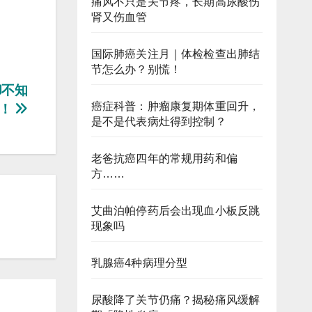
痛风不只是关节疼，长期高尿酸伤
肾又伤血管
国际肺癌关注月｜体检检查出肺结
节怎么办？别慌！
却不知
癌症科普：肿瘤康复期体重回升，
！
是不是代表病灶得到控制？
老爸抗癌四年的常规用药和偏
方……
艾曲泊帕停药后会出现血小板反跳
现象吗
乳腺癌4种病理分型
尿酸降了关节仍痛？揭秘痛风缓解