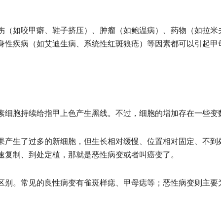
伤（如咬甲癖、鞋子挤压）、肿瘤（如鲍温病）、药物（如拉米
身性疾病（如艾迪生病、系统性红斑狼疮）等因素都可以引起甲
素细胞持续给指甲上色产生黑线。不过，细胞的增加存在一些变
果产生了过多的新细胞，但生长相对缓慢、位置相对固定、不到
速复制、到处定植，那就是恶性病变或者叫癌变了。
区别。常见的良性病变有雀斑样痣、甲母痣等；恶性病变则主要