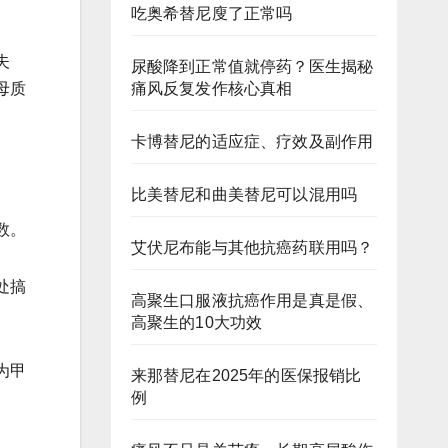
吃奥希替尼廋了正常吗
夫
尿酸降到正常值就停药？医生揭秘
痛风反复发作核心真相
母质
卡博替尼的适应症、疗效及副作用
比美替尼和曲美替尼可以混用吗
数。
艾伏尼布能与其他抗癌药联用吗？
处搞
高聚生口服液抗癌作用是真是假、
高聚生的10大功效
为甲
来那替尼在2025年的医保报销比
例