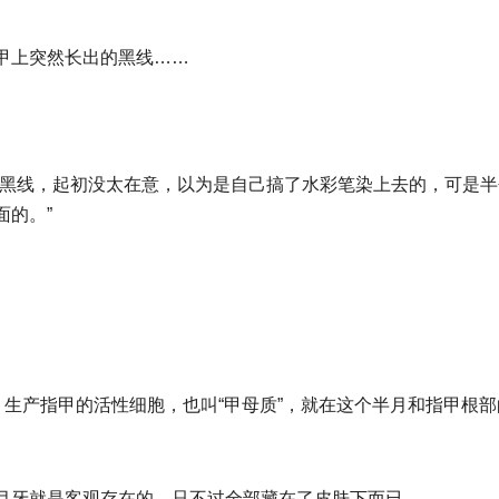
甲上突然长出的黑线……
条黑线，起初没太在意，以为是自己搞了水彩笔染上去的，可是半
面的。”
，生产指甲的活性细胞，也叫“甲母质”，就在这个半月和指甲根部
月牙就是客观存在的，只不过全部藏在了皮肤下而已。