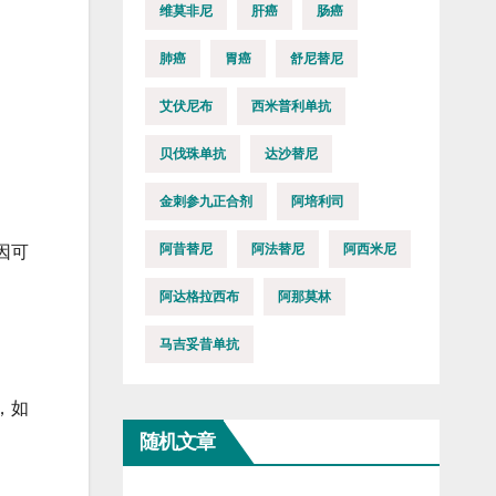
维莫非尼
肝癌
肠癌
肺癌
胃癌
舒尼替尼
艾伏尼布
西米普利单抗
贝伐珠单抗
达沙替尼
金刺参九正合剂
阿培利司
阿昔替尼
阿法替尼
阿西米尼
因可
阿达格拉西布
阿那莫林
马吉妥昔单抗
，如
。
随机文章