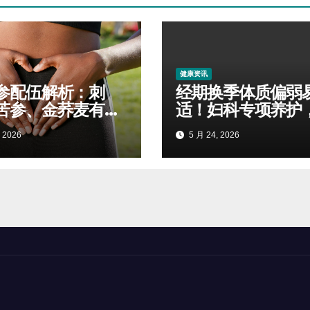
健康资讯
参配伍解析：刺
经期换季体质偏弱
苦参、金荞麦有什
适！妇科专项养护
用
住病情少反复
 2026
5 月 24, 2026