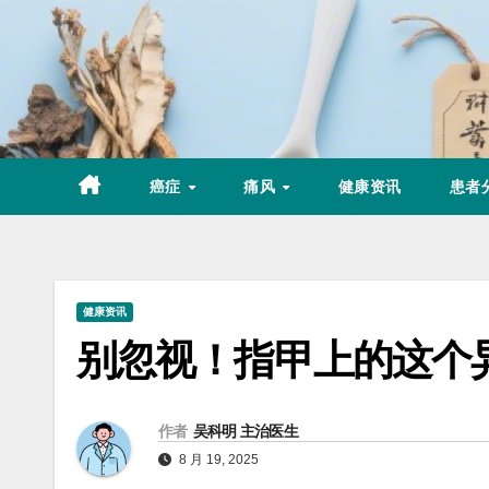
Skip
to
content
癌症
痛风
健康资讯
患者
健康资讯
别忽视！指甲上的这个
作者
吴科明 主治医生
8 月 19, 2025