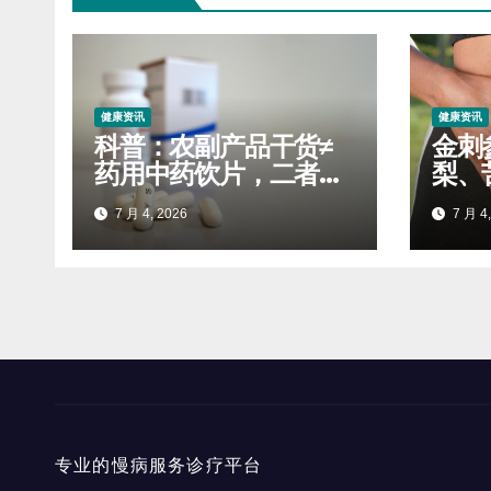
健康资讯
健康资讯
科普：农副产品干货≠
金刺
药用中药饮片，二者标
梨、
准天差地别
么妙
7 月 4, 2026
7 月 4,
专业的慢病服务诊疗平台