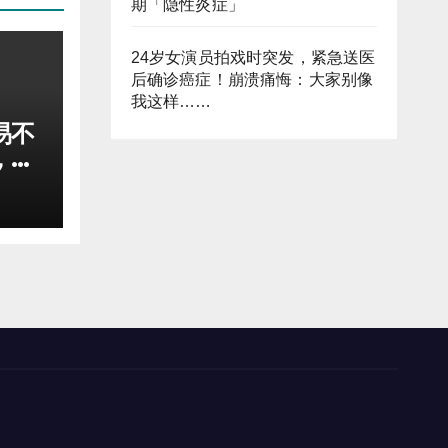
期「隐性炎症」
24岁女演员拍戏时突发，紧急送医
后确诊癌症！崩溃痛悔：大家别像
我这样……
易不
，稳