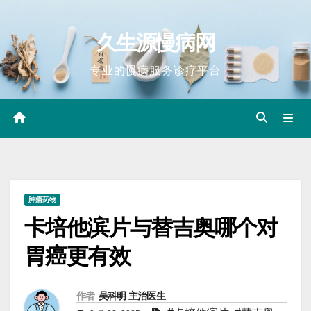
Skip
to
久生源慢病网
content
专业的慢病服务诊疗平台
肿瘤药物
卡培他滨片与替吉奥哪个对
胃癌更有效
作者
吴科明 主治医生