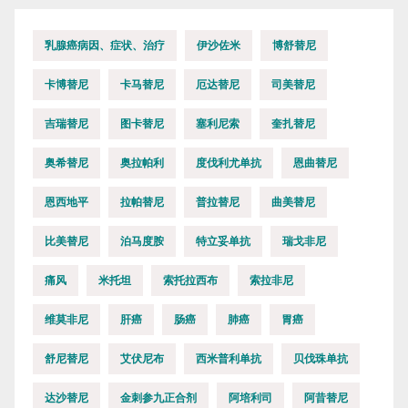
乳腺癌病因、症状、治疗
伊沙佐米
博舒替尼
卡博替尼
卡马替尼
厄达替尼
司美替尼
吉瑞替尼
图卡替尼
塞利尼索
奎扎替尼
奥希替尼
奥拉帕利
度伐利尤单抗
恩曲替尼
恩西地平
拉帕替尼
普拉替尼
曲美替尼
比美替尼
泊马度胺
特立妥单抗
瑞戈非尼
痛风
米托坦
索托拉西布
索拉非尼
维莫非尼
肝癌
肠癌
肺癌
胃癌
舒尼替尼
艾伏尼布
西米普利单抗
贝伐珠单抗
达沙替尼
金刺参九正合剂
阿培利司
阿昔替尼