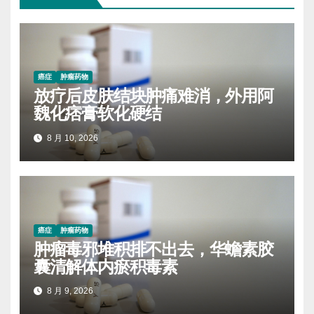
癌症
肿瘤药物
放疗后皮肤结块肿痛难消，外用阿
魏化痞膏软化硬结
8 月 10, 2026
癌症
肿瘤药物
肿瘤毒邪堆积排不出去，华蟾素胶
囊清解体内瘀积毒素
8 月 9, 2026