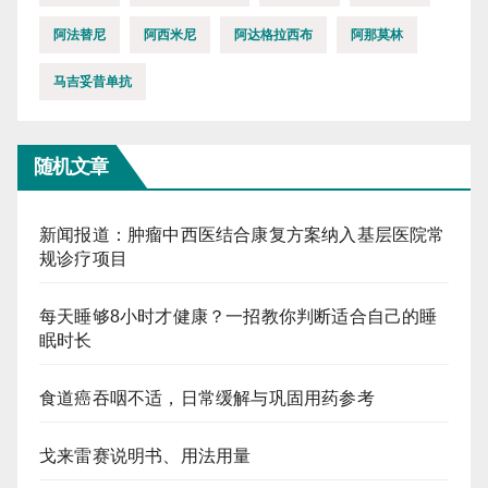
阿法替尼
阿西米尼
阿达格拉西布
阿那莫林
马吉妥昔单抗
随机文章
新闻报道：肿瘤中西医结合康复方案纳入基层医院常
规诊疗项目
每天睡够8小时才健康？一招教你判断适合自己的睡
眠时长
食道癌吞咽不适，日常缓解与巩固用药参考
戈来雷赛说明书、用法用量