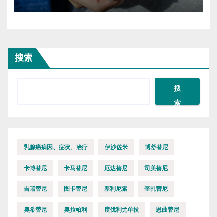
搜索
搜
索
乳腺癌病因、症状、治疗
伊沙佐米
博舒替尼
卡博替尼
卡马替尼
厄达替尼
司美替尼
吉瑞替尼
图卡替尼
塞利尼索
奎扎替尼
奥希替尼
奥拉帕利
度伐利尤单抗
恩曲替尼