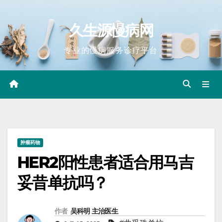
Skip
to
久生源慢病网
content
专业的慢病服务诊疗平台
肿瘤药物
HER2阳性患者适合用马吉
妥昔单抗吗？
作者
吴科明 主治医生