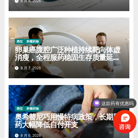
8 月 8, 2026
癌症
肿瘤药物
卵巢癌腹腔广泛种植持续靶向体虚
消瘦，全程服药稳固生存质量延缓
进展
8 月 7, 2026
这款药有优惠吗
癌症
肿瘤药物
奥希替尼巧用慢特病政策，长期用
药大幅降低自付开支
8 月 6, 2026