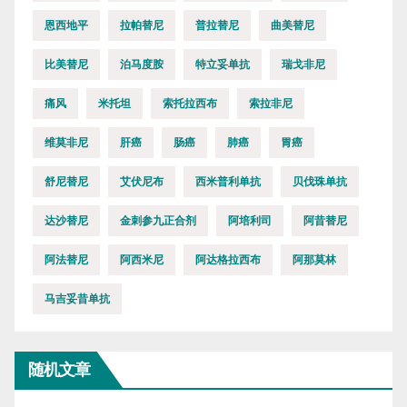
恩西地平
拉帕替尼
普拉替尼
曲美替尼
比美替尼
泊马度胺
特立妥单抗
瑞戈非尼
痛风
米托坦
索托拉西布
索拉非尼
维莫非尼
肝癌
肠癌
肺癌
胃癌
舒尼替尼
艾伏尼布
西米普利单抗
贝伐珠单抗
达沙替尼
金刺参九正合剂
阿培利司
阿昔替尼
阿法替尼
阿西米尼
阿达格拉西布
阿那莫林
马吉妥昔单抗
随机文章