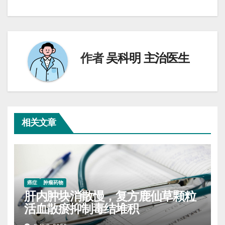
导
航
作者
吴科明 主治医生
相关文章
癌症
肿瘤药物
肝内肿块消散慢，复方鹿仙草颗粒
活血散瘀抑制毒结堆积