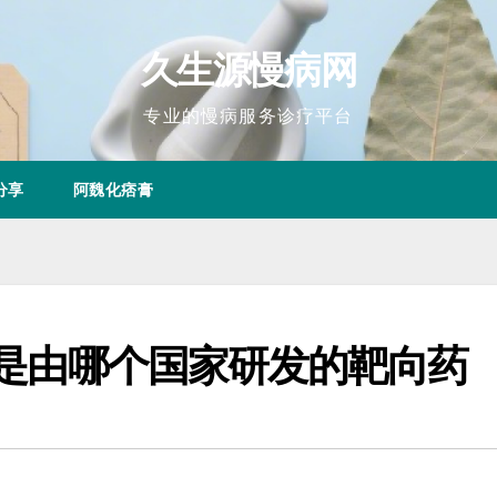
久生源慢病网
专业的慢病服务诊疗平台
分享
阿魏化痞膏
a）是由哪个国家研发的靶向药