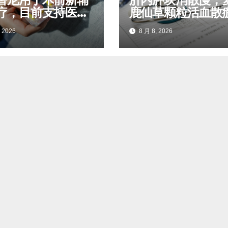
疗，目前支持医保
鹿仙草颗粒活血散
吗
制毒结堆积
 2026
8 月 8, 2026