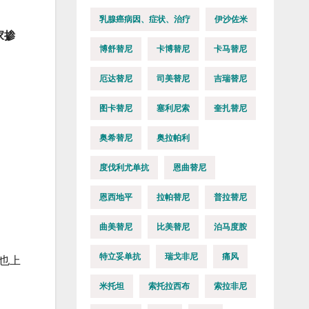
乳腺癌病因、症状、治疗
伊沙佐米
家掺
博舒替尼
卡博替尼
卡马替尼
厄达替尼
司美替尼
吉瑞替尼
图卡替尼
塞利尼索
奎扎替尼
奥希替尼
奥拉帕利
度伐利尤单抗
恩曲替尼
恩西地平
拉帕替尼
普拉替尼
曲美替尼
比美替尼
泊马度胺
特立妥单抗
瑞戈非尼
痛风
也上
米托坦
索托拉西布
索拉非尼