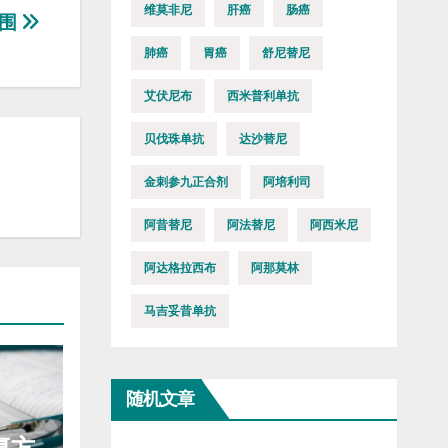
维莫非尼
肝癌
肠癌
范围
肺癌
胃癌
舒尼替尼
艾伏尼布
西米普利单抗
贝伐珠单抗
达沙替尼
金刺参九正合剂
阿培利司
阿昔替尼
阿法替尼
阿西米尼
阿达格拉西布
阿那莫林
马吉妥昔单抗
随机文章
复方