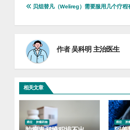
文
贝组替凡（Welireg）需要服用几个疗程
章
导
航
作者
吴科明 主治医生
相关文章
癌症
肿瘤药物
癌症
肿
肿瘤毒邪堆积排不出
阿美