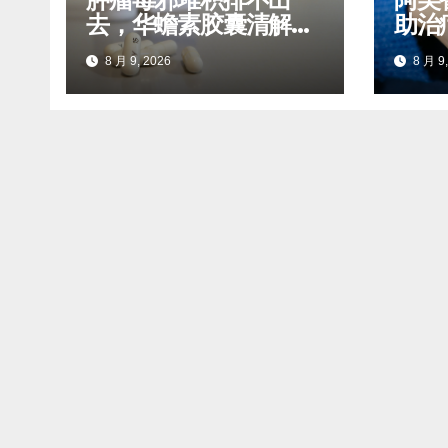
去，华蟾素胶囊清解体
助治
内瘀积毒素
报销
8 月 9, 2026
8 月 9,