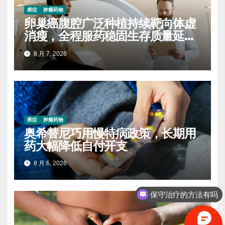
癌症
肿瘤药物
卵巢癌腹腔广泛种植持续靶向体虚
消瘦，全程服药稳固生存质量延缓
进展
8 月 7, 2026
癌症
肿瘤药物
奥希替尼巧用慢特病政策，长期用
药大幅降低自付开支
8 月 6, 2026
保守治疗的方法有吗