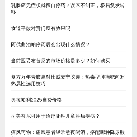
乳腺癌无症状就擅自停药？误区不纠正，极易复发转
移
食道平散对贲门癌有效果吗
阿伐曲泊帕停药后会出现什么情况？
当前匹妥布替尼的市场价格是多少？如何购买
复方万年青胶囊对比威麦宁胶囊：热毒型肿瘤靶向寒
热属性选用技巧
奥拉帕利2025自费价格
司美替尼可用于治疗哪种儿童肿瘤疾病？
痛风药物：痛风患者经常熬夜喝酒，搭配哪种降尿酸