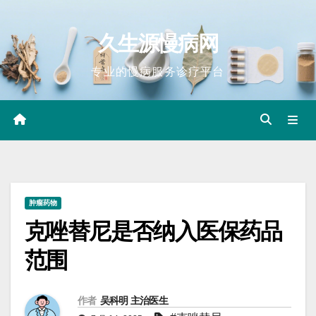
Skip
to
久生源慢病网
content
专业的慢病服务诊疗平台
肿瘤药物
克唑替尼是否纳入医保药品
范围
作者
吴科明 主治医生