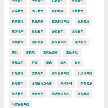
卡博替尼
卡马替尼
厄达替尼
司美替尼
吉瑞替尼
图卡替尼
塞利尼索
奎扎替尼
奥希替尼
奥拉帕利
度伐利尤单抗
恩曲替尼
恩西地平
拉帕替尼
普拉替尼
曲美替尼
比美替尼
泊马度胺
特立妥单抗
瑞戈非尼
痛风
米托坦
索托拉西布
索拉非尼
维莫非尼
肝癌
肠癌
肺癌
胃癌
舒尼替尼
艾伏尼布
西米普利单抗
贝伐珠单抗
达沙替尼
金刺参九正合剂
阿培利司
阿昔替尼
阿法替尼
阿西米尼
阿达格拉西布
阿那莫林
马吉妥昔单抗