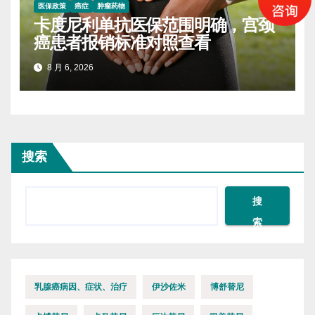
医保政策
癌症
肿瘤药物
卡度尼利单抗医保范围明确，宫颈
癌患者报销标准对照查看
8 月 6, 2026
搜索
搜
索
乳腺癌病因、症状、治疗
伊沙佐米
博舒替尼