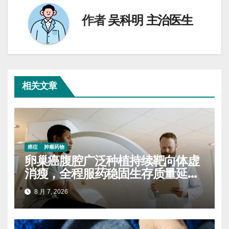
航
作者
吴科明 主治医生
相关文章
癌症
肿瘤药物
卵巢癌腹腔广泛种植持续靶向体虚
消瘦，全程服药稳固生存质量延缓
进展
8 月 7, 2026