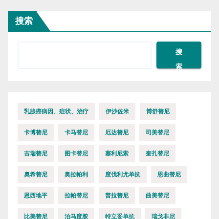
搜索
搜
索
乳腺癌病因、症状、治疗
伊沙佐米
博舒替尼
卡博替尼
卡马替尼
厄达替尼
司美替尼
吉瑞替尼
图卡替尼
塞利尼索
奎扎替尼
奥希替尼
奥拉帕利
度伐利尤单抗
恩曲替尼
恩西地平
拉帕替尼
普拉替尼
曲美替尼
比美替尼
泊马度胺
特立妥单抗
瑞戈非尼