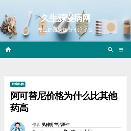
Skip
to
久生源慢病网
content
专业的慢病服务诊疗平台
肿瘤药物
阿可替尼价格为什么比其他
药高
作者
吴科明 主治医生