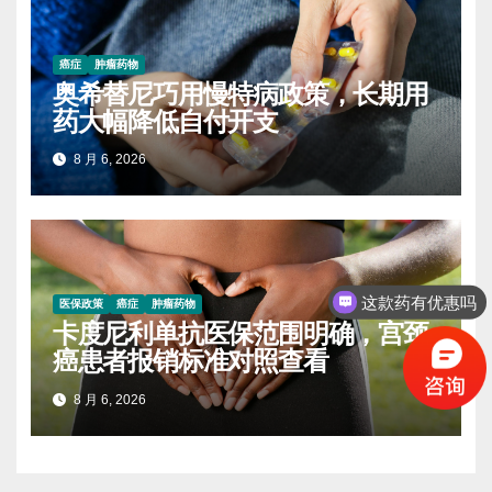
癌症
肿瘤药物
奥希替尼巧用慢特病政策，长期用
药大幅降低自付开支
8 月 6, 2026
这款药有优惠吗
医保政策
癌症
肿瘤药物
卡度尼利单抗医保范围明确，宫颈
癌患者报销标准对照查看
8 月 6, 2026