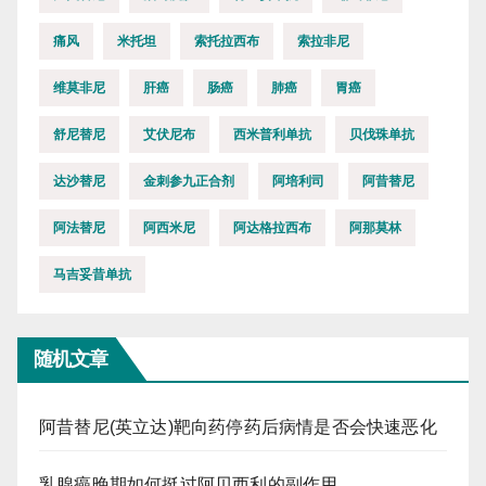
痛风
米托坦
索托拉西布
索拉非尼
维莫非尼
肝癌
肠癌
肺癌
胃癌
舒尼替尼
艾伏尼布
西米普利单抗
贝伐珠单抗
达沙替尼
金刺参九正合剂
阿培利司
阿昔替尼
阿法替尼
阿西米尼
阿达格拉西布
阿那莫林
马吉妥昔单抗
随机文章
阿昔替尼(英立达)靶向药停药后病情是否会快速恶化
乳腺癌晚期如何挺过阿贝西利的副作用