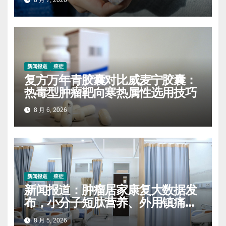
新闻报道
癌症
复方万年青胶囊对比威麦宁胶囊：
热毒型肿瘤靶向寒热属性选用技巧
8 月 6, 2026
新闻报道
癌症
新闻报道：肿瘤居家康复大数据发
布，小分子短肽营养、外用镇痛膏
药使用率持续上涨
8 月 5, 2026