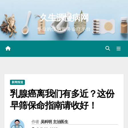
Skip
to
久生源慢病网
content
专业的慢病服务诊疗平台
新闻报道
乳腺癌离我们有多近？这份
早筛保命指南请收好！
作者
吴科明 主治医生