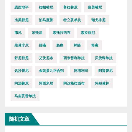
恩西地平
拉帕替尼
普拉替尼
曲美替尼
比美替尼
泊马度胺
特立妥单抗
瑞戈非尼
痛风
米托坦
索托拉西布
索拉非尼
维莫非尼
肝癌
肠癌
肺癌
胃癌
舒尼替尼
艾伏尼布
西米普利单抗
贝伐珠单抗
达沙替尼
金刺参九正合剂
阿培利司
阿昔替尼
阿法替尼
阿西米尼
阿达格拉西布
阿那莫林
马吉妥昔单抗
随机文章