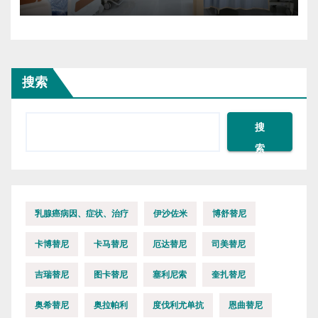
搜索
搜
索
乳腺癌病因、症状、治疗
伊沙佐米
博舒替尼
卡博替尼
卡马替尼
厄达替尼
司美替尼
吉瑞替尼
图卡替尼
塞利尼索
奎扎替尼
奥希替尼
奥拉帕利
度伐利尤单抗
恩曲替尼