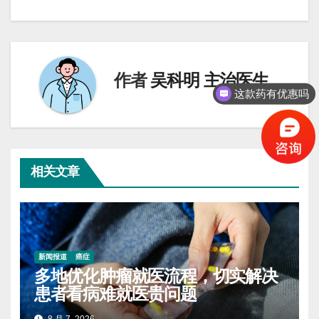
导
航
作者
吴科明 主治医生
这款药有优惠吗
相关文章
新闻报道
癌症
多地优化肿瘤就医流程，切实解决
患者看病难就医贵问题
8 月 7, 2026