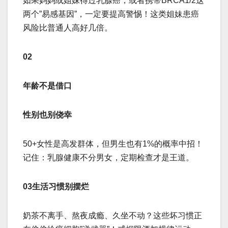
如果妈妈或姐妹得过乳腺癌，或者携带BRCA1/2这
两个”易感基因”，一定要提高警惕！这类姐妹患癌
风险比普通人高好几倍。
02
年龄不是借口
性别也别侥幸
50+女性是高发群体，但男生也有1%的概率中招！
记住：乳腺健康不分男女，定期检查才是王道。
03生活习惯别摆烂
奶茶不离手、熬夜成瘾、久坐不动？这些坏习惯正