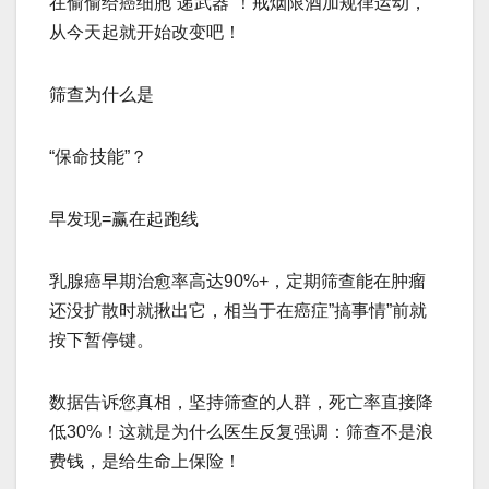
在偷偷给癌细胞”递武器”！戒烟限酒加规律运动，
从今天起就开始改变吧！
筛查为什么是
“保命技能”？
早发现=赢在起跑线
乳腺癌早期治愈率高达90%+，定期筛查能在肿瘤
还没扩散时就揪出它，相当于在癌症”搞事情”前就
按下暂停键。
数据告诉您真相，坚持筛查的人群，死亡率直接降
低30%！这就是为什么医生反复强调：筛查不是浪
费钱，是给生命上保险！