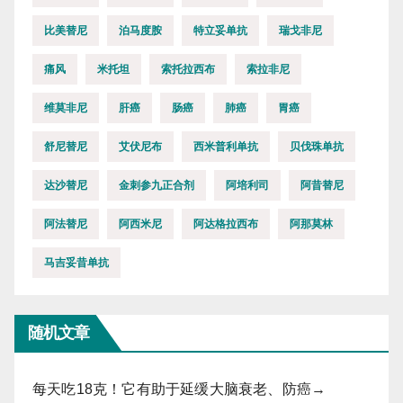
比美替尼
泊马度胺
特立妥单抗
瑞戈非尼
痛风
米托坦
索托拉西布
索拉非尼
维莫非尼
肝癌
肠癌
肺癌
胃癌
舒尼替尼
艾伏尼布
西米普利单抗
贝伐珠单抗
达沙替尼
金刺参九正合剂
阿培利司
阿昔替尼
阿法替尼
阿西米尼
阿达格拉西布
阿那莫林
马吉妥昔单抗
随机文章
每天吃18克！它有助于延缓大脑衰老、防癌→