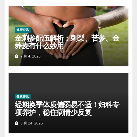
健康资讯
金刺参配伍解析：刺梨、苦参、金
荞麦有什么妙用
7 月 4, 2026
健康资讯
经期换季体质偏弱易不适！妇科专
项养护，稳住病情少反复
5 月 24, 2026