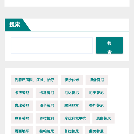
搜索
搜
索
乳腺癌病因、症状、治疗
伊沙佐米
博舒替尼
卡博替尼
卡马替尼
厄达替尼
司美替尼
吉瑞替尼
图卡替尼
塞利尼索
奎扎替尼
奥希替尼
奥拉帕利
度伐利尤单抗
恩曲替尼
恩西地平
拉帕替尼
普拉替尼
曲美替尼