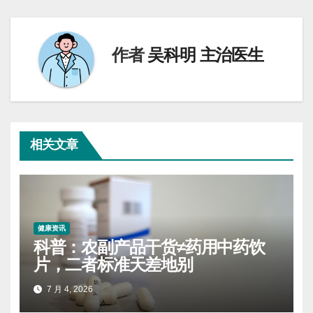
导
航
作者
吴科明 主治医生
相关文章
健康资讯
科普：农副产品干货≠药用中药饮
片，二者标准天差地别
7 月 4, 2026