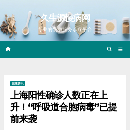
Skip
to
久生源慢病网
content
专业的慢病服务诊疗平台
健康资讯
上海阳性确诊人数正在上
升！“呼吸道合胞病毒”已提
前来袭