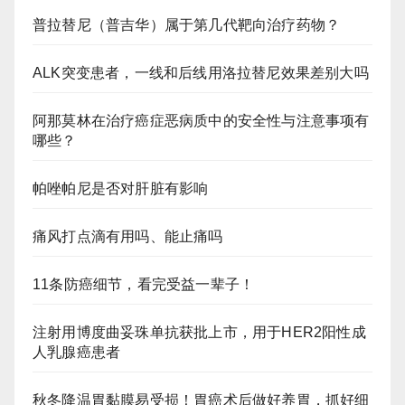
普拉替尼（普吉华）属于第几代靶向治疗药物？
ALK突变患者，一线和后线用洛拉替尼效果差别大吗
阿那莫林在治疗癌症恶病质中的安全性与注意事项有
哪些？
帕唑帕尼是否对肝脏有影响
痛风打点滴有用吗、能止痛吗
11条防癌细节，看完受益一辈子！
注射用博度曲妥珠单抗获批上市，用于HER2阳性成
人乳腺癌患者
秋冬降温胃黏膜易受损！胃癌术后做好养胃，抓好细