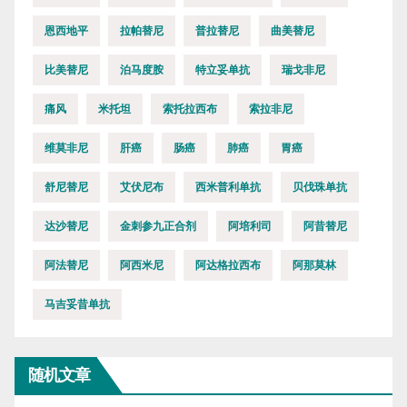
恩西地平
拉帕替尼
普拉替尼
曲美替尼
比美替尼
泊马度胺
特立妥单抗
瑞戈非尼
痛风
米托坦
索托拉西布
索拉非尼
维莫非尼
肝癌
肠癌
肺癌
胃癌
舒尼替尼
艾伏尼布
西米普利单抗
贝伐珠单抗
达沙替尼
金刺参九正合剂
阿培利司
阿昔替尼
阿法替尼
阿西米尼
阿达格拉西布
阿那莫林
马吉妥昔单抗
随机文章