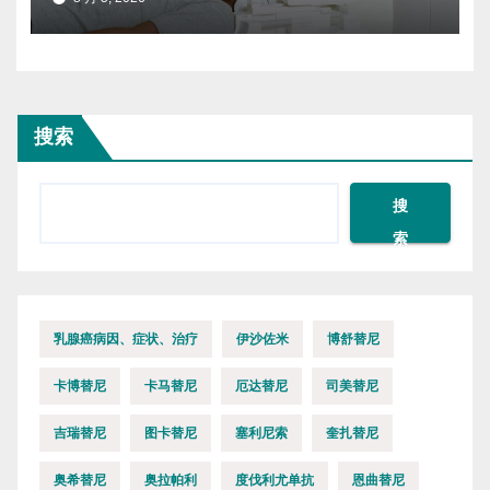
搜索
搜
索
乳腺癌病因、症状、治疗
伊沙佐米
博舒替尼
卡博替尼
卡马替尼
厄达替尼
司美替尼
吉瑞替尼
图卡替尼
塞利尼索
奎扎替尼
奥希替尼
奥拉帕利
度伐利尤单抗
恩曲替尼