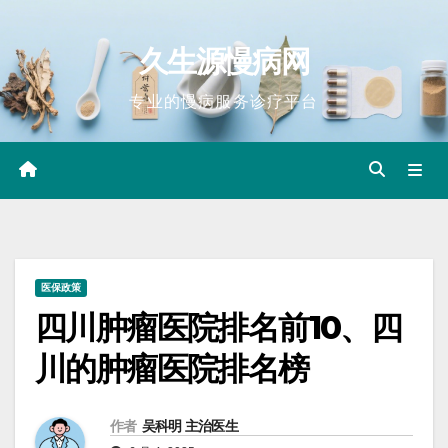
Skip
to
久生源慢病网
content
专业的慢病服务诊疗平台
医保政策
四川肿瘤医院排名前10、四
川的肿瘤医院排名榜
作者
吴科明 主治医生