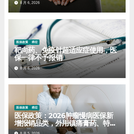
8 月 6, 2026
医保政策
癌症
靶向药、免疫针超适应症使用，医
保一律不予报销
8 月 6, 2026
医保政策
癌症
医保政策：2026肿瘤慢病医保新
增报销品类，外用镇痛膏药、特医
营养粉均扩容
8 月 5, 2026