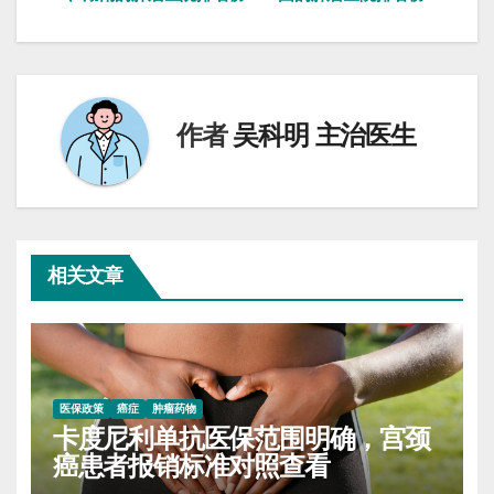
章
导
航
作者
吴科明 主治医生
相关文章
医保政策
癌症
肿瘤药物
卡度尼利单抗医保范围明确，宫颈
癌患者报销标准对照查看