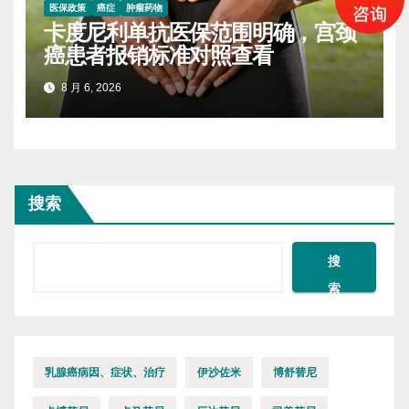
医保政策
癌症
肿瘤药物
卡度尼利单抗医保范围明确，宫颈
癌患者报销标准对照查看
8 月 6, 2026
搜索
搜
索
乳腺癌病因、症状、治疗
伊沙佐米
博舒替尼