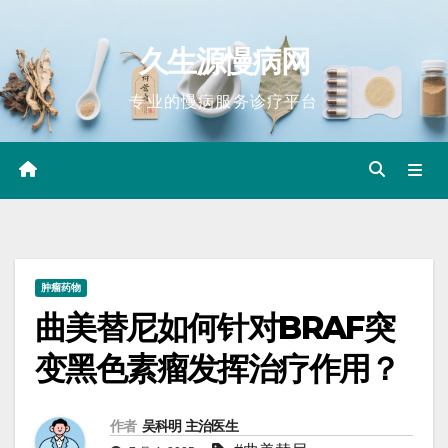
Skip
to
久生源慢病网
content
专业的慢病服务诊疗平台
肿瘤药物
曲美替尼如何针对BRAF突
变黑色素瘤发挥治疗作用？
作者
吴科明 主治医生