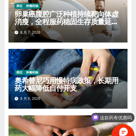
癌症
肿瘤药物
卵巢癌腹腔广泛种植持续靶向体虚
消瘦，全程服药稳固生存质量延缓
进展
8 月 7, 2026
癌症
肿瘤药物
奥希替尼巧用慢特病政策，长期用
药大幅降低自付开支
8 月 6, 2026
这款药有优惠吗