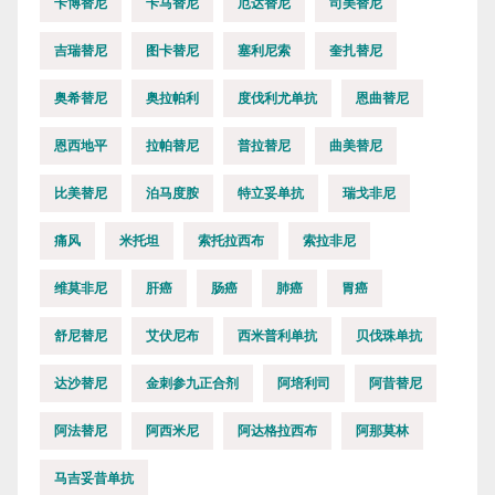
卡博替尼
卡马替尼
厄达替尼
司美替尼
吉瑞替尼
图卡替尼
塞利尼索
奎扎替尼
奥希替尼
奥拉帕利
度伐利尤单抗
恩曲替尼
恩西地平
拉帕替尼
普拉替尼
曲美替尼
比美替尼
泊马度胺
特立妥单抗
瑞戈非尼
痛风
米托坦
索托拉西布
索拉非尼
维莫非尼
肝癌
肠癌
肺癌
胃癌
舒尼替尼
艾伏尼布
西米普利单抗
贝伐珠单抗
达沙替尼
金刺参九正合剂
阿培利司
阿昔替尼
阿法替尼
阿西米尼
阿达格拉西布
阿那莫林
马吉妥昔单抗