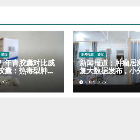
癌症
新闻报道
癌症
万年青胶囊对比威
新闻报道：肿瘤居
胶囊：热毒型肿瘤
复大数据发布，小
寒热属性选用技巧
短肽营养、外用镇
 2026
8 月 5, 2026
药使用率持续上涨