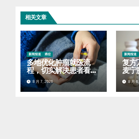
相关文章
新闻报道
癌症
新闻报道
多地优化肿瘤就医流
复方
程，切实解决患者看病
麦宁
难就医贵问题
靶向
8 月 7, 2026
8 月 6,