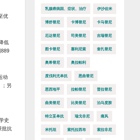
乳腺癌病因、症状、治疗
伊沙佐米
至优
博舒替尼
卡博替尼
卡马替尼
厄达替尼
司美替尼
吉瑞替尼
降低
图卡替尼
塞利尼索
奎扎替尼
89
奥希替尼
奥拉帕利
度伐利尤单抗
恩曲替尼
运动
）；另
恩西地平
拉帕替尼
普拉替尼
曲美替尼
比美替尼
泊马度胺
特立妥单抗
瑞戈非尼
痛风
学史
获批抗
米托坦
索托拉西布
索拉非尼