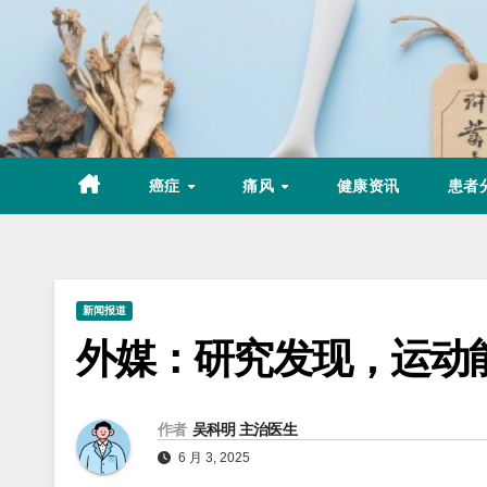
Skip
to
content
癌症
痛风
健康资讯
患者
新闻报道
外媒：研究发现，运动
作者
吴科明 主治医生
6 月 3, 2025