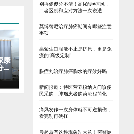
别再傻傻分不清！高尿酸≠痛风，
二者区别和应对方法一次说透
莫博替尼治疗肺癌期间有哪些注意
事项
高聚生口服液不止是抗原，更是免
疫的“高级定制”
家康
分子
臌症丸治疗肺癌胸水的疗效好吗
痛膏
新闻报道：特医营养粉纳入门诊便
民采购，肿瘤患者购药流程简化
痛风发作一次身体就不可逆损伤，
看完别再硬扛
晨起后有这种现象别大意！需警惕