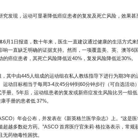
研究发现，运动可显著降低癌症患者的复发及死亡风险，效果甚
体6月1日报道，数十年来，医生一直建议通过健康的生活方式来
响一直缺乏明确的证据支持。然而，一项覆盖美、英、澳等6国8
的癌症患者，其死亡风险降低近40%，复发风险降低近30%。
组，其中由445人组成的运动组在私人教练指导下进行为期3年的
运动目标相当于每周3-4次45分钟到60分钟步行（可自选活动
式手册。5年后，运动组患者的复发或新癌症发生风险比另一组低
康手册的患者低 37%。
SCO）年会公布，并发表在《新英格兰医学杂志》上。“这是医
超越多数处方药。”ASCO 首席医疗官朱莉·格拉洛表示，常规
且无药物毒性困扰。