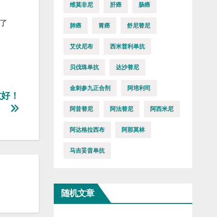
维莫非尼
肝癌
肠癌
了
肺癌
胃癌
舒尼替尼
艾伏尼布
西米普利单抗
贝伐珠单抗
达沙替尼
金刺参九正合剂
阿培利司
收好！
阿昔替尼
阿法替尼
阿西米尼
阿达格拉西布
阿那莫林
马吉妥昔单抗
随机文章