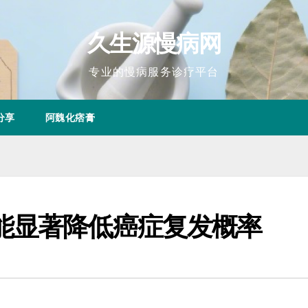
久生源慢病网
专业的慢病服务诊疗平台
分享
阿魏化痞膏
能显著降低癌症复发概率