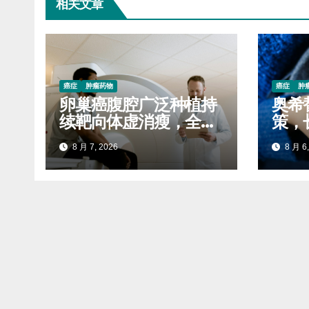
相关文章
癌症
肿瘤药物
癌症
肿
卵巢癌腹腔广泛种植持
奥希
续靶向体虚消瘦，全程
策，
服药稳固生存质量延缓
自付
8 月 7, 2026
8 月 6,
进展