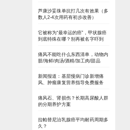
芦康沙妥珠单抗打几次有效果（多
数人2-4次用药有初步改善）
它被称为“最幸运的癌”，甲状腺癌
到底特殊在哪？别再被名字吓到
痛风不能吃什么东西清单，动物内
脏/海鲜/肉汤/酒精/加工肉/甜品
新闻报道：基层慢病门诊新增痛
风、肿瘤康复营养指导免费服务
痛风石、肾损伤？长期高尿酸人群
的分期养护方案
拉帕替尼治乳腺癌平均耐药周期多
久？