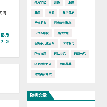
维莫非尼
肝癌
肠癌
肺癌
胃癌
舒尼替尼
问问
艾伏尼布
西米普利单抗
贝伐珠单抗
达沙替尼
不良反
？
金刺参九正合剂
阿培利司
阿昔替尼
阿法替尼
阿西米尼
阿达格拉西布
阿那莫林
马吉妥昔单抗
随机文章