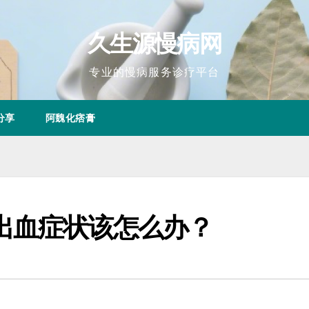
久生源慢病网
专业的慢病服务诊疗平台
分享
阿魏化痞膏
出血症状该怎么办？