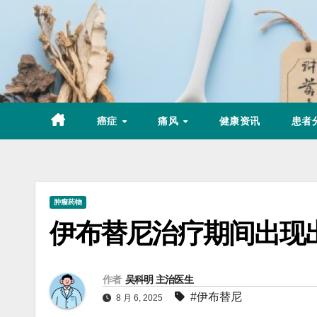
Skip
to
content
癌症
痛风
健康资讯
患者
肿瘤药物
伊布替尼治疗期间出现
作者
吴科明 主治医生
#伊布替尼
8 月 6, 2025