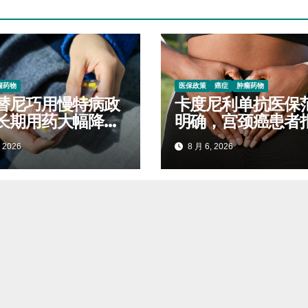
瘤药物
医保政策
癌症
肿瘤药物
替尼巧用慢特病政
卡度尼利单抗医保
长期用药大幅降低
明确，宫颈癌患者
开支
标准对照查看
 2026
8 月 6, 2026