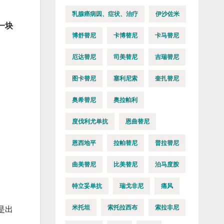
乳腺癌病因、症状、治疗
伊沙佐米
一块
博舒替尼
卡博替尼
卡马替尼
厄达替尼
司美替尼
吉瑞替尼
图卡替尼
塞利尼索
奎扎替尼
奥希替尼
奥拉帕利
度伐利尤单抗
恩曲替尼
恩西地平
拉帕替尼
普拉替尼
曲美替尼
比美替尼
泊马度胺
特立妥单抗
瑞戈非尼
痛风
米托坦
索托拉西布
索拉非尼
是出