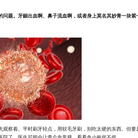
的问题。牙龈出血啊、鼻子流血啊，或者身上莫名其妙青一块紫
观察着。平时刷牙轻点，用软毛牙刷，别吃太硬的东西。但要
医院了。医生可能会让查个血常规，看看血小板低不低。