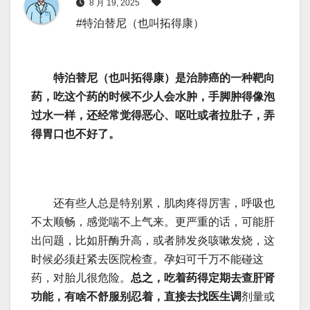
8 月 19, 2025
#特泊替尼（也叫拓得康）
特泊替尼（也叫拓得康）是治肺癌的一种靶向
药，吃这个药的时候不少人会水肿，手脚肿得像泡
过水一样，还经常觉得恶心、呕吐或者拉肚子，弄
得胃口也不好了‌。
还有些人总是特别累，肌肉疼得厉害，呼吸也
不太顺畅，感觉喘不上气来‌。更严重的话，可能肝
出问题，比如肝酶升高，或者肺发炎咳嗽发烧，这
时候必须赶紧去医院检查‌。孕妇可千万不能碰这
药，对胎儿很危险‌。
总之，吃着药得定期去查肝肾
功能，有啥不舒服别忍着，直接去找医生调
剂量或