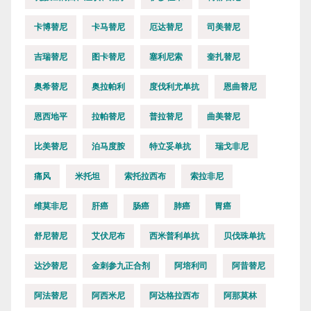
卡博替尼
卡马替尼
厄达替尼
司美替尼
吉瑞替尼
图卡替尼
塞利尼索
奎扎替尼
奥希替尼
奥拉帕利
度伐利尤单抗
恩曲替尼
恩西地平
拉帕替尼
普拉替尼
曲美替尼
比美替尼
泊马度胺
特立妥单抗
瑞戈非尼
痛风
米托坦
索托拉西布
索拉非尼
维莫非尼
肝癌
肠癌
肺癌
胃癌
舒尼替尼
艾伏尼布
西米普利单抗
贝伐珠单抗
达沙替尼
金刺参九正合剂
阿培利司
阿昔替尼
阿法替尼
阿西米尼
阿达格拉西布
阿那莫林