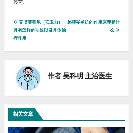
停药‌。
文
莫博赛替尼（安卫力）
格菲妥单抗的作用原理是什
具有怎样的功效以及具体治
么
章
疗作用
导
航
作者
吴科明 主治医生
相关文章