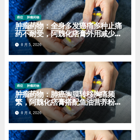
癌症
肿瘤药物
肿瘤药物：全身多发癌痛多种止痛
药不耐受，阿魏化痞膏外用减少口
服药量的实操案例
8 月 5, 2026
癌症
肿瘤药物
肿瘤药物：肺癌胸膜转移胸痛频
繁，阿魏化痞膏搭配鱼油营养粉减
轻炎症疼痛
8 月 4, 2026