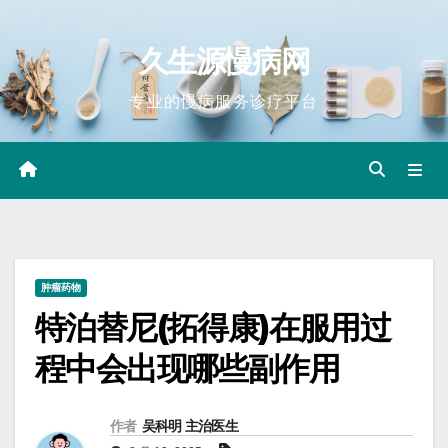
Skip
to
久生源慢病网
content
专业的慢病服务诊疗平台
肿瘤药物
特泊替尼(拓得康)在服用过
程中会出现哪些副作用
作者
吴科明 主治医生