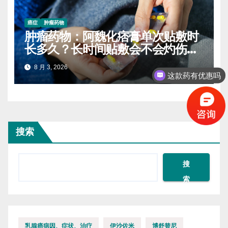
癌症
肿瘤药物
肿瘤药物：阿魏化痞膏单次贴敷时
长多久？长时间贴敷会不会灼伤皮
肤
8 月 3, 2026
这款药有优惠吗
搜索
搜
索
乳腺癌病因、症状、治疗
伊沙佐米
博舒替尼