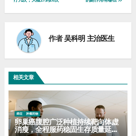
章
导
航
作者
吴科明 主治医生
相关文章
癌症
肿瘤药物
卵巢癌腹腔广泛种植持续靶向体虚
消瘦，全程服药稳固生存质量延缓