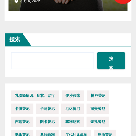
8 月 6, 2026
搜索
搜
索
乳腺癌病因、症状、治疗
伊沙佐米
博舒替尼
卡博替尼
卡马替尼
厄达替尼
司美替尼
吉瑞替尼
图卡替尼
塞利尼索
奎扎替尼
奥希替尼
奥拉帕利
度伐利尤单抗
恩曲替尼