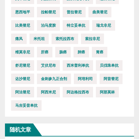
恩西地平
拉帕替尼
普拉替尼
曲美替尼
比美替尼
泊马度胺
特立妥单抗
瑞戈非尼
痛风
米托坦
索托拉西布
索拉非尼
维莫非尼
肝癌
肠癌
肺癌
胃癌
舒尼替尼
艾伏尼布
西米普利单抗
贝伐珠单抗
达沙替尼
金刺参九正合剂
阿培利司
阿昔替尼
阿法替尼
阿西米尼
阿达格拉西布
阿那莫林
马吉妥昔单抗
随机文章