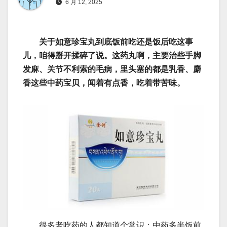
6 月 12, 2025
关于如意珍宝丸到底饭前吃还是饭后吃这事
儿，咱得掰开揉碎了说。这药丸啊，主要治些手脚
发麻、关节不利索的毛病，里头塞的都是乳香、麝
香这些中药宝贝，闻着有点香，吃着带苦味。
很多老吃药的人都知道个常识：中药多半饭前