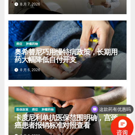
进展
8 月 7, 2026
癌症
肿瘤药物
奥希替尼巧用慢特病政策，长期用
药大幅降低自付开支
8 月 6, 2026
这款药有优惠吗
医保政策
癌症
肿瘤药物
卡度尼利单抗医保范围明确，宫颈
癌患者报销标准对照查看