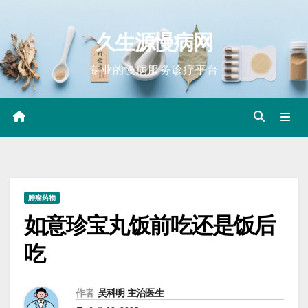
Skip
to
久生源慢病网
content
专业的慢病服务诊疗平台
肿瘤药物
如意珍宝丸饭前吃还是饭后
吃
作者
吴科明 主治医生