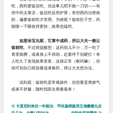
吃，西药爱饭后吃。但这事儿吧不能一刀切——有
些中药太寒凉，饭后吃反而护胃；有些西药治胃病
的，偏要饭前吃才管用。为啥呢？饭前肚子空，药
能嗖一下吸收得更快，效果也猛些。
如意珍宝丸呢，它算中成药，‌所以大夫一般让
饭前吃‌
。不过得提醒您：这药劲儿不小，万一吃了
胃里闹腾，或者身上不得劲，‌赶紧停下别硬扛‌！有
人吃久了发现效果变差，这很正常（耐药嘛），但
咱可别自己瞎加量或者换药，得让大夫想办法。
说到底：饭前吃是常规操作，但您要是胃娇气
或者不舒服，随时找医生商量着来！
文
卡度尼利单抗一年能治
甲状腺癌服用五海瘿瘤丸后
疗几次，大概17到26次
的副作用有哪些