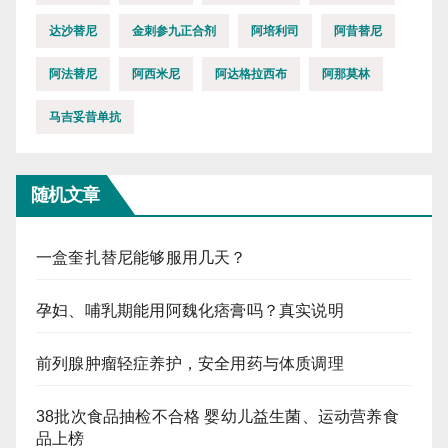
达沙替尼
金刺参九正合剂
阿培利司
阿昔替尼
阿法替尼
阿西米尼
阿达格拉西布
阿那莫林
马吉妥昔单抗
随机文章
一盒奎扎替尼能够服用几天？
孕妇、哺乳期能用阿魏化痞膏吗？真实说明
前列腺肿瘤轻症养护，安全用药与体质调理
38批次食品抽检不合格 婴幼儿益生菌、运动营养食
品上榜