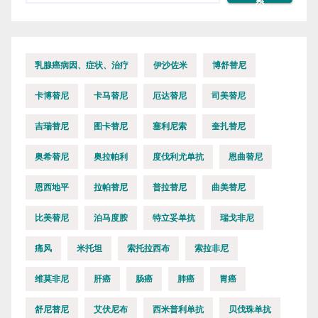
索
乳腺癌病因、症状、治疗
伊沙佐米
博舒替尼
卡博替尼
卡马替尼
厄达替尼
司美替尼
吉瑞替尼
图卡替尼
塞利尼索
奎扎替尼
奥希替尼
奥拉帕利
度伐利尤单抗
恩曲替尼
恩西地平
拉帕替尼
普拉替尼
曲美替尼
比美替尼
泊马度胺
特立妥单抗
瑞戈非尼
痛风
米托坦
索托拉西布
索拉非尼
维莫非尼
肝癌
肠癌
肺癌
胃癌
舒尼替尼
艾伏尼布
西米普利单抗
贝伐珠单抗