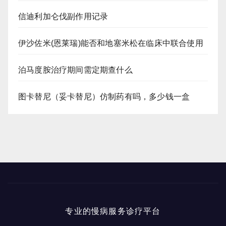
信迪利加仑伐副作用记录
伊沙佐米(恩莱瑞)能否和地塞米松在临床中联合使用
泊马度胺治疗期间需定期查什么
图卡替尼（妥卡替尼）仿制药有吗，多少钱一盒
专业的慢病服务诊疗平台