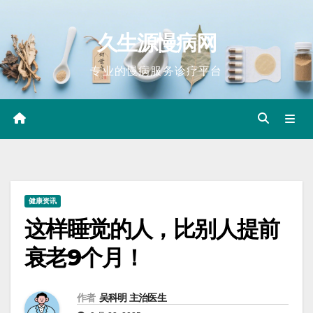
Skip
to
久生源慢病网
content
专业的慢病服务诊疗平台
健康资讯
这样睡觉的人，比别人提前
衰老9个月！
作者
吴科明 主治医生