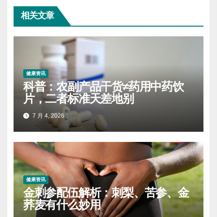
相关文章
健康资讯
科普：农副产品干货≠药用中药饮
片，二者标准天差地别
7 月 4, 2026
健康资讯
金刺参配伍解析：刺梨、苦参、金
荞麦有什么妙用