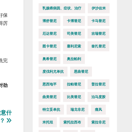
乳腺癌病因、症状、治疗
伊沙佐米
好保
博舒替尼
卡博替尼
卡马替尼
得厉
厄达替尼
司美替尼
吉瑞替尼
图卡替尼
塞利尼索
奎扎替尼
奥希替尼
奥拉帕利
洗完
度伐利尤单抗
恩曲替尼
恩西地平
拉帕替尼
普拉替尼
对劲
曲美替尼
比美替尼
泊马度胺
特立妥单抗
瑞戈非尼
痛风
注意什
？
米托坦
索托拉西布
索拉非尼