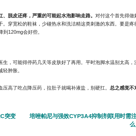
红、脱皮还疼，严重的可能起水泡影响走路。
对付这个首先得做
干。穿宽松的鞋袜，少碰热水和洗洁精这类刺激的东西。要是疼
到120mg会好些。
生，可能得停药几天等皮肤好了再用。平时泡脚水温别太高，
减轻肿胀。
压高了吃点降压药，拉肚子就喝补液盐，别硬扛。
总之感觉不
2C突变
培唑帕尼与强效CYP3A4抑制剂联用时需
么