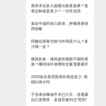
胃癌术后多久能看出恢复效果？复
查达标值是多少？一次性说清
多款中成药纳入医保，肿瘤患者使
用攻略
阿魏化痞膏功效与作用是什么？多
少钱一盒？
痛风饮食：痛风急性期能不能吃青
菜？哪些绿叶菜嘌呤含量需要避开
2025洛拉替尼医保价格是多少, 报
销比例大吗
于东来自曝做手术已六天，曾透露
自己患胃癌，多器官被判过“死刑”