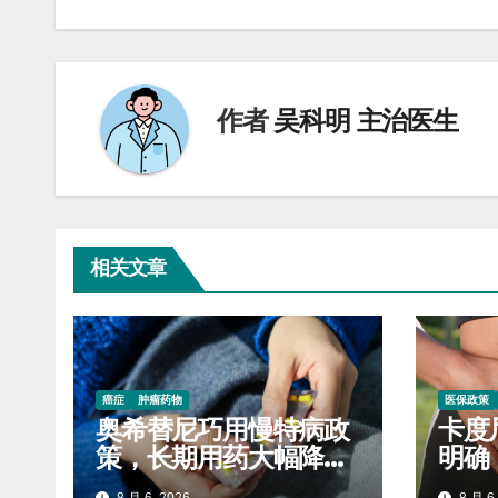
导
航
作者
吴科明 主治医生
相关文章
癌症
肿瘤药物
医保政策
奥希替尼巧用慢特病政
卡度
策，长期用药大幅降低
明确
自付开支
标准