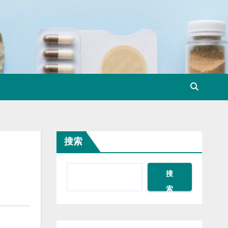
搜索
？
搜
索