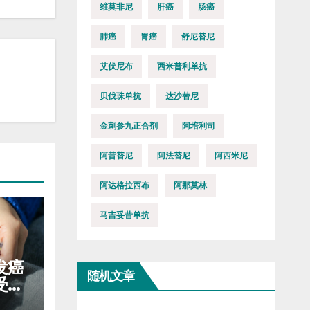
维莫非尼
肝癌
肠癌
肺癌
胃癌
舒尼替尼
艾伏尼布
西米普利单抗
贝伐珠单抗
达沙替尼
金刺参九正合剂
阿培利司
阿昔替尼
阿法替尼
阿西米尼
阿达格拉西布
阿那莫林
马吉妥昔单抗
发癌
随机文章
受，
少口