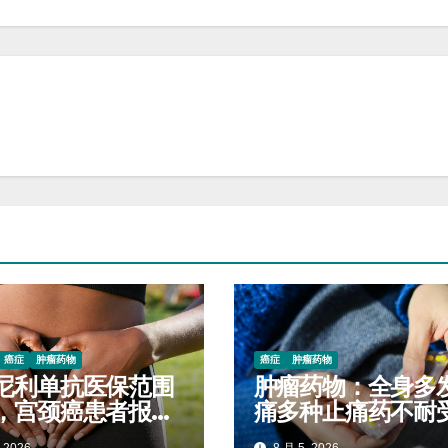
癌症
肿瘤药物
癌症
肿瘤药物
尼利单抗医保范围
肿瘤药物：全身多
，宫颈癌患者报销
痛多种止痛药不耐
对照查看
阿魏化痞膏外用减