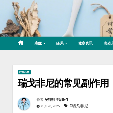
Skip
to
content
癌症
痛风
健康资讯
患者
肿瘤药物
瑞戈非尼的常见副作用
作者
吴科明 主治医生
#瑞戈非尼
8 月 28, 2025