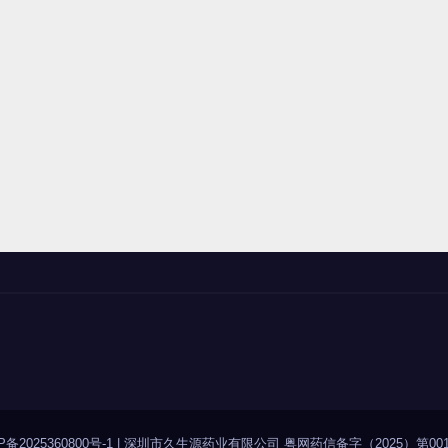
P备2025360800号-1
|
深圳市久生源药业有限公司 粤网药信备字（2025）第001