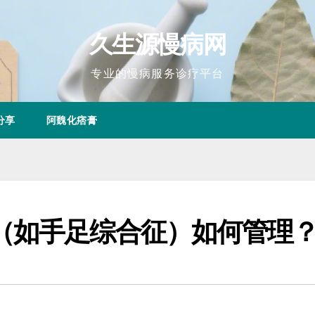
久生源慢病网
专业的慢病服务诊疗平台
分享
阿魏化痞膏
（如手足综合征）如何管理