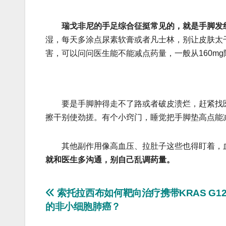
瑞戈非尼的手足综合征挺常见的，就是手脚发
湿，每天多涂点尿素软膏或者凡士林，别让皮肤太
害，可以问问医生能不能减点药量，一般从160mg降
要是手脚肿得走不了路或者破皮溃烂，赶紧找医
擦干别使劲搓。有个小窍门，睡觉把手脚垫高点能
其他副作用像高血压、拉肚子这些也得盯着，血
就和医生多沟通，别自己乱调药量。
文
索托拉西布如何靶向治疗携带KRAS G1
的非小细胞肺癌？
章