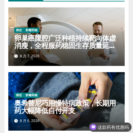
癌症
肿瘤药物
卵巢癌腹腔广泛种植持续靶向体虚
消瘦，全程服药稳固生存质量延缓
进展
8 月 7, 2026
癌症
肿瘤药物
奥希替尼巧用慢特病政策，长期用
药大幅降低自付开支
8 月 6, 2026
这款药有优惠吗