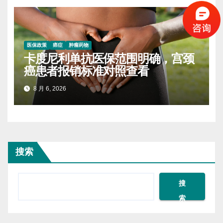
医保政策
癌症
肿瘤药物
卡度尼利单抗医保范围明确，宫颈
癌患者报销标准对照查看
8 月 6, 2026
搜索
搜
索