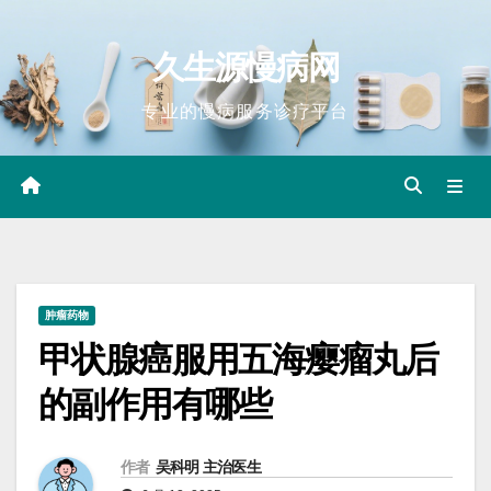
Skip
to
久生源慢病网
content
专业的慢病服务诊疗平台
肿瘤药物
甲状腺癌服用五海瘿瘤丸后
的副作用有哪些
作者
吴科明 主治医生