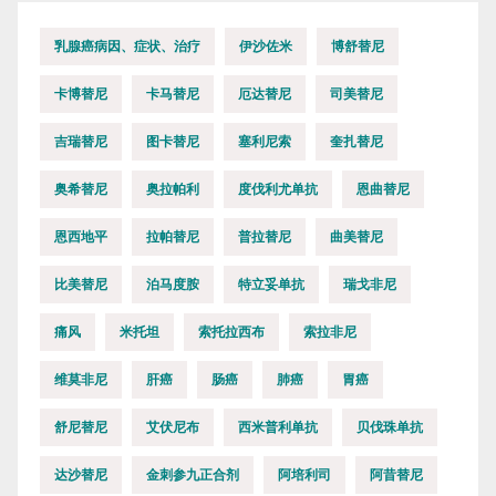
乳腺癌病因、症状、治疗
伊沙佐米
博舒替尼
卡博替尼
卡马替尼
厄达替尼
司美替尼
吉瑞替尼
图卡替尼
塞利尼索
奎扎替尼
奥希替尼
奥拉帕利
度伐利尤单抗
恩曲替尼
恩西地平
拉帕替尼
普拉替尼
曲美替尼
比美替尼
泊马度胺
特立妥单抗
瑞戈非尼
痛风
米托坦
索托拉西布
索拉非尼
维莫非尼
肝癌
肠癌
肺癌
胃癌
舒尼替尼
艾伏尼布
西米普利单抗
贝伐珠单抗
达沙替尼
金刺参九正合剂
阿培利司
阿昔替尼