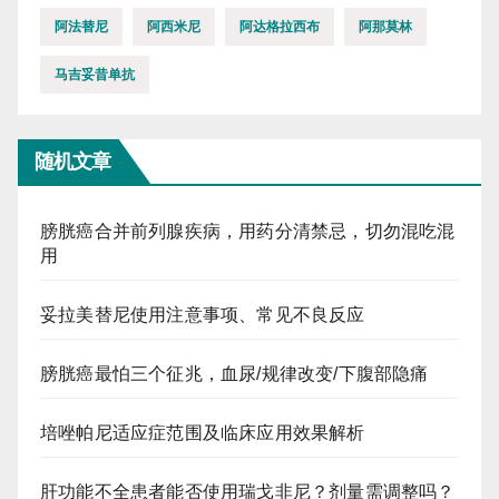
阿法替尼
阿西米尼
阿达格拉西布
阿那莫林
马吉妥昔单抗
随机文章
膀胱癌合并前列腺疾病，用药分清禁忌，切勿混吃混
用
妥拉美替尼使用注意事项、常见不良反应
膀胱癌最怕三个征兆，血尿/规律改变/下腹部隐痛
培唑帕尼适应症范围及临床应用效果解析
肝功能不全患者能否使用瑞戈非尼？剂量需调整吗？