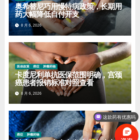
奥希替尼巧用慢特病政策，长期用
药大幅降低自付开支
8 月 6, 2026
医保政策
癌症
肿瘤药物
卡度尼利单抗医保范围明确，宫颈
癌患者报销标准对照查看
8 月 6, 2026
这款药有优惠吗
癌症
肿瘤药物