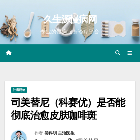
Skip
to
久生源慢病网
content
专业的慢病服务诊疗平台
肿瘤药物
司美替尼（科赛优）是否能
彻底治愈皮肤咖啡斑
作者
吴科明 主治医生