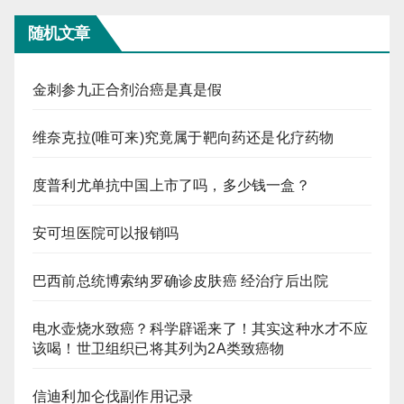
随机文章
金刺参九正合剂治癌是真是假
维奈克拉(唯可来)究竟属于靶向药还是化疗药物
度普利尤单抗中国上市了吗，多少钱一盒？
安可坦医院可以报销吗
巴西前总统博索纳罗确诊皮肤癌 经治疗后出院
电水壶烧水致癌？科学辟谣来了！其实这种水才不应
该喝！世卫组织已将其列为2A类致癌物
信迪利加仑伐副作用记录