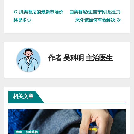
文
贝美替尼的最新市场价
曲美替尼(迈吉宁)引起乏力
格是多少
恶化该如何有效解决
章
导
航
作者
吴科明 主治医生
相关文章
癌症
肿瘤药物