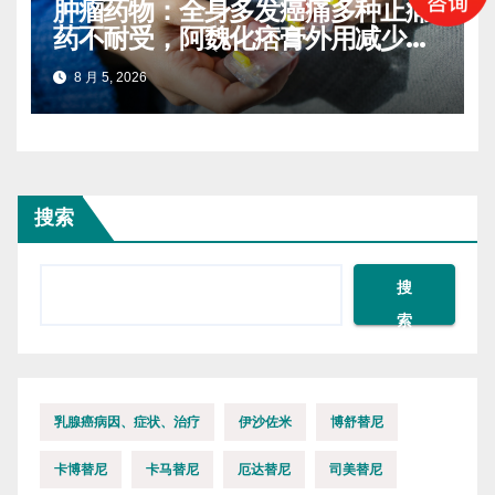
肿瘤药物：全身多发癌痛多种止痛
药不耐受，阿魏化痞膏外用减少口
服药量的实操案例
8 月 5, 2026
搜索
搜
索
乳腺癌病因、症状、治疗
伊沙佐米
博舒替尼
卡博替尼
卡马替尼
厄达替尼
司美替尼