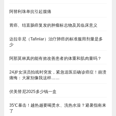
阿替利珠单抗引起腹痛
胃癌、结直肠癌复发的肿瘤标志物及其临床意义
达拉非尼（Tafinlar）治疗肺癌的标准服用剂量是多
少
阿那莫林真的能有效改善患者的体重和肌肉量吗？
24岁女演员拍戏时突发，紧急送医后确诊癌症！崩溃
痛悔：大家别像我这样……
伏美替尼2025多少钱一盒
35℃暴击！越热越要喝烫水、洗热水澡？避暑指南来
了