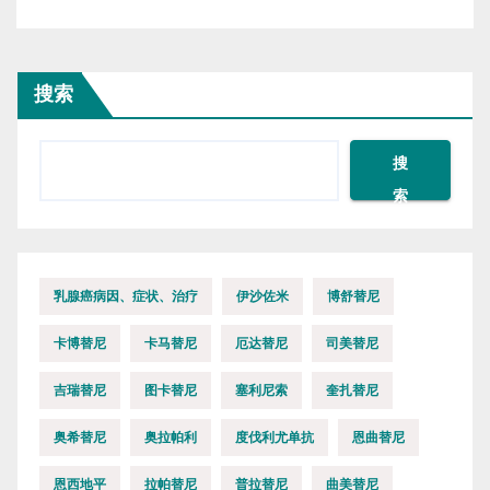
搜索
搜
索
乳腺癌病因、症状、治疗
伊沙佐米
博舒替尼
卡博替尼
卡马替尼
厄达替尼
司美替尼
吉瑞替尼
图卡替尼
塞利尼索
奎扎替尼
奥希替尼
奥拉帕利
度伐利尤单抗
恩曲替尼
恩西地平
拉帕替尼
普拉替尼
曲美替尼