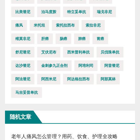
比美替尼
泊马度胺
特立妥单抗
瑞戈非尼
痛风
米托坦
索托拉西布
索拉非尼
维莫非尼
肝癌
肠癌
肺癌
胃癌
舒尼替尼
艾伏尼布
西米普利单抗
贝伐珠单抗
达沙替尼
金刺参九正合剂
阿培利司
阿昔替尼
阿法替尼
阿西米尼
阿达格拉西布
阿那莫林
马吉妥昔单抗
随机文章
老年人痛风怎么管理？用药、饮食、护理全攻略