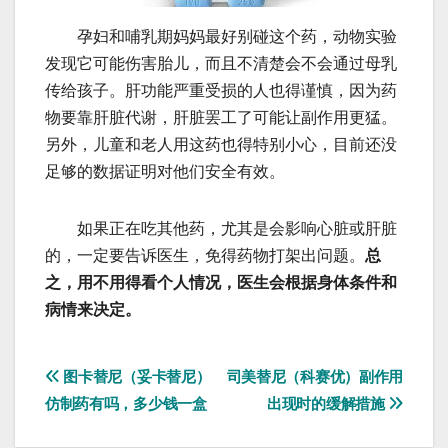
孕妇和哺乳期妈妈最好别碰这个药，动物实验
发现它可能伤害胎儿，而且不清楚会不会通过母乳
传给孩子。肝功能严重受损的人也得谨慎，因为药
物要靠肝脏代谢，肝脏罢工了可能让副作用更猛。
另外，儿童和老人用这药也得特别小心，目前还没
足够的数据证明对他们安全有效。
如果正在吃其他药，尤其是会影响心脏或肝脏
的，一定要告诉医生，免得药物打架出问题。
总
之，用不用得看个人情况，医生会根据身体条件和
病情来决定。
文
图卡替尼（妥卡替尼）
司美替尼（科赛优）副作用
仿制药有吗，多少钱一盒
出现时的缓解措施
章