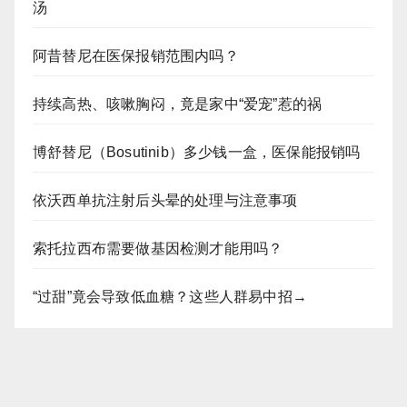
汤
阿昔替尼在医保报销范围内吗？
持续高热、咳嗽胸闷，竟是家中“爱宠”惹的祸
博舒替尼（Bosutinib）多少钱一盒，医保能报销吗
依沃西单抗注射后头晕的处理与注意事项
索托拉西布需要做基因检测才能用吗？
“过甜”竟会导致低血糖？这些人群易中招→