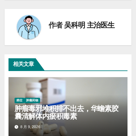
导
航
作者
吴科明 主治医生
相关文章
癌症
肿瘤药物
肿瘤毒邪堆积排不出去，华蟾素胶
囊清解体内瘀积毒素
8 月 9, 2026