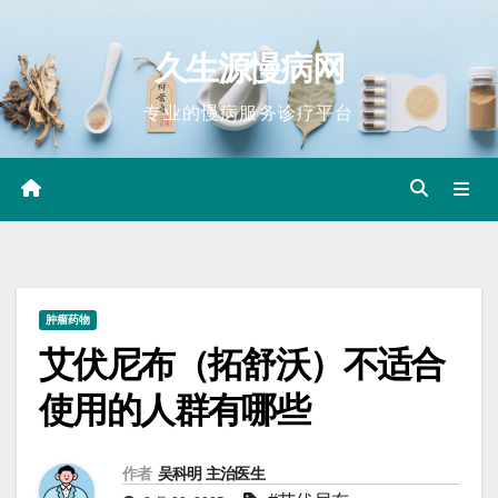
Skip
to
久生源慢病网
content
专业的慢病服务诊疗平台
肿瘤药物
艾伏尼布（拓舒沃）不适合
使用的人群有哪些
作者
吴科明 主治医生