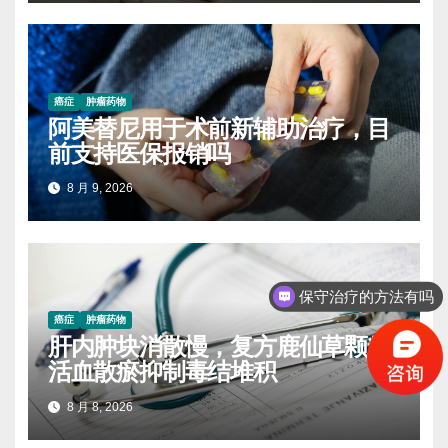
癌症
肿瘤药物
阿美替尼用于术前新辅助治疗，目
前支持医保报销吗
8 月 9, 2026
保守治疗的方法有吗
癌症
肿瘤药物
肝内肿块消散慢，复方鹿仙草颗粒
活血散瘀抑制毒结堆积
8 月 8, 2026