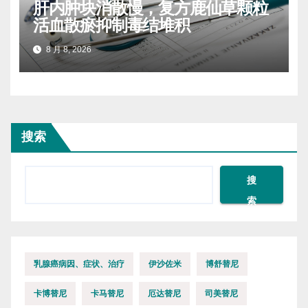
肝内肿块消散慢，复方鹿仙草颗粒
活血散瘀抑制毒结堆积
8 月 8, 2026
搜索
搜
索
乳腺癌病因、症状、治疗
伊沙佐米
博舒替尼
卡博替尼
卡马替尼
厄达替尼
司美替尼