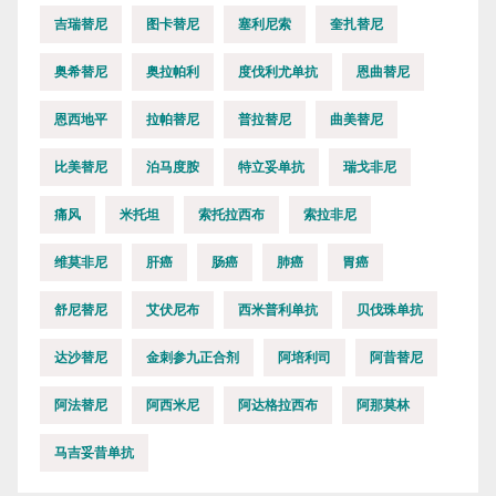
吉瑞替尼
图卡替尼
塞利尼索
奎扎替尼
奥希替尼
奥拉帕利
度伐利尤单抗
恩曲替尼
恩西地平
拉帕替尼
普拉替尼
曲美替尼
比美替尼
泊马度胺
特立妥单抗
瑞戈非尼
痛风
米托坦
索托拉西布
索拉非尼
维莫非尼
肝癌
肠癌
肺癌
胃癌
舒尼替尼
艾伏尼布
西米普利单抗
贝伐珠单抗
达沙替尼
金刺参九正合剂
阿培利司
阿昔替尼
阿法替尼
阿西米尼
阿达格拉西布
阿那莫林
马吉妥昔单抗