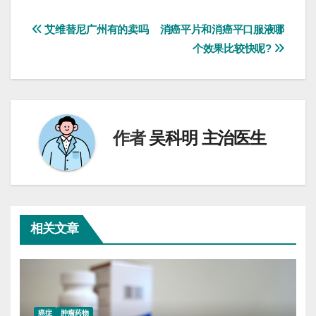
文
艾维替尼广州有的卖吗
消癌平片和消癌平口服液哪
个效果比较快呢?
章
导
航
作者
吴科明 主治医生
相关文章
癌症
肿瘤药物