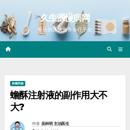
Skip
to
久生源慢病网
content
专业的慢病服务诊疗平台
肿瘤药物
蟾酥注射液的副作用大不
大?
作者
吴科明 主治医生