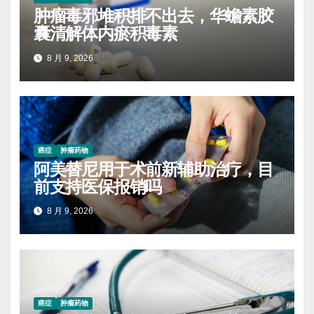
肿瘤毒邪堆积排不出去，华蟾素胶
囊清解体内瘀积毒素
8 月 9, 2026
癌症
肿瘤药物
阿美替尼用于术前新辅助治疗，目
前支持医保报销吗
8 月 9, 2026
癌症
肿瘤药物