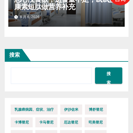
康素短肽做营养补充
8 月 6, 2026
搜索
搜
索
乳腺癌病因、症状、治疗
伊沙佐米
博舒替尼
卡博替尼
卡马替尼
厄达替尼
司美替尼