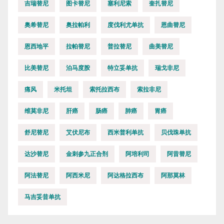
吉瑞替尼
图卡替尼
塞利尼索
奎扎替尼
奥希替尼
奥拉帕利
度伐利尤单抗
恩曲替尼
恩西地平
拉帕替尼
普拉替尼
曲美替尼
比美替尼
泊马度胺
特立妥单抗
瑞戈非尼
痛风
米托坦
索托拉西布
索拉非尼
维莫非尼
肝癌
肠癌
肺癌
胃癌
舒尼替尼
艾伏尼布
西米普利单抗
贝伐珠单抗
达沙替尼
金刺参九正合剂
阿培利司
阿昔替尼
阿法替尼
阿西米尼
阿达格拉西布
阿那莫林
马吉妥昔单抗