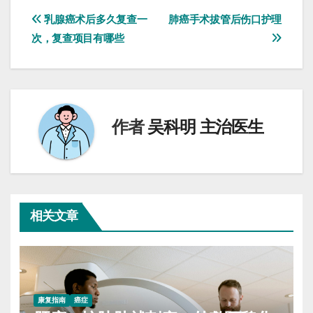
文
乳腺癌术后多久复查一
肺癌手术拔管后伤口护理
次，复查项目有哪些
章
导
航
作者
吴科明 主治医生
相关文章
康复指南
癌症