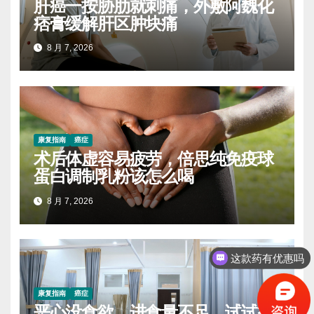
肝癌一按胁肋就刺痛，外敷阿魏化
痞膏缓解肝区肿块痛
8 月 7, 2026
康复指南
癌症
术后体虚容易疲劳，倍思纯免疫球
蛋白调制乳粉该怎么喝
8 月 7, 2026
这款药有优惠吗
康复指南
癌症
恶心没食欲，进食量不足，试试益