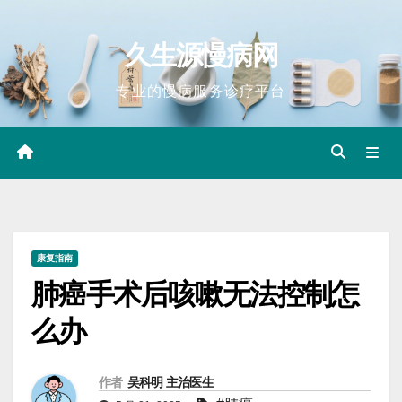
Skip
to
久生源慢病网
content
专业的慢病服务诊疗平台
康复指南
肺癌手术后咳嗽无法控制怎
么办
作者
吴科明 主治医生