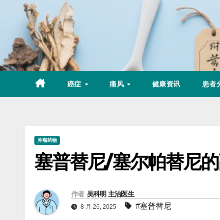
Skip
to
content
癌症
痛风
健康资讯
患者
肿瘤药物
塞普替尼/塞尔帕替尼
作者
吴科明 主治医生
#塞普替尼
8 月 26, 2025