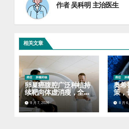
作者
吴科明 主治医生
相关文章
癌症
肿瘤药物
癌症
肿
卵巢癌腹腔广泛种植持
奥希
续靶向体虚消瘦，全程
策，
服药稳固生存质量延缓
自付
8 月 7, 2026
8 月 6,
进展