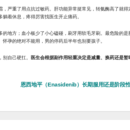
，严重了用点抗过敏药。肝功能异常挺常见，转氨酶高了就得
多躺着休息，疼得厉害找医生开止痛药。
的地方；血小板少了小心磕碰，刷牙用软毛牙刷。最危险的是
。怀孕的绝对不能用，男的停药后半年也别要孩子。
，别自己硬扛。
医生会根据副作用轻重决定是减量、换药还是暂
恩西地平（Enasidenib）长期服用还是阶段