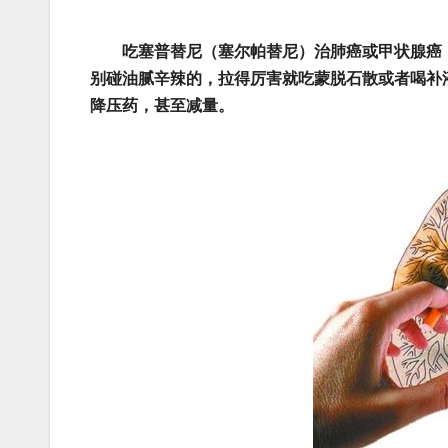
吃塞普替尼（塞尔帕替尼）治肺癌或甲状腺癌
别碰油腻辛辣的，拉得厉害就吃蒙脱石散或者喝补
降压药，甚至减量。