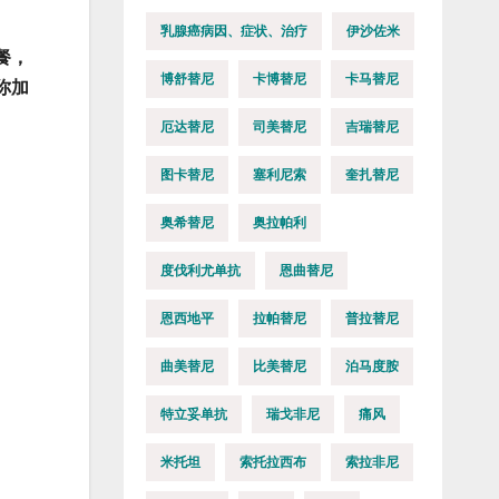
乳腺癌病因、症状、治疗
伊沙佐米
餐，
博舒替尼
卡博替尼
卡马替尼
你加
厄达替尼
司美替尼
吉瑞替尼
图卡替尼
塞利尼索
奎扎替尼
奥希替尼
奥拉帕利
度伐利尤单抗
恩曲替尼
恩西地平
拉帕替尼
普拉替尼
曲美替尼
比美替尼
泊马度胺
特立妥单抗
瑞戈非尼
痛风
米托坦
索托拉西布
索拉非尼