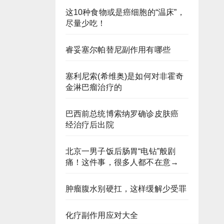
这10种食物或是癌细胞的“温床”，
尽量少吃！
睿妥塞尔帕替尼副作用有哪些
塞利尼索(希维奥)是如何对非霍奇
金淋巴瘤治疗的
巴西前总统博索纳罗确诊皮肤癌
经治疗后出院
北京一男子饭后肠胃“电钻”般剧
痛！这件事，很多人都不在意→
肿瘤腹水别硬扛，这样缓解少受罪
化疗副作用应对大全