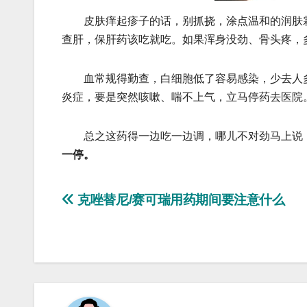
皮肤痒起疹子的话，别抓挠，涂点温和的润肤霜
查肝，保肝药该吃就吃。如果浑身没劲、骨头疼，
血常规得勤查，白细胞低了容易感染，少去人多
炎症，要是突然咳嗽、喘不上气，立马停药去医院
总之这药得一边吃一边调，哪儿不对劲马上说
一停。
文
克唑替尼/赛可瑞用药期间要注意什么
章
导
航