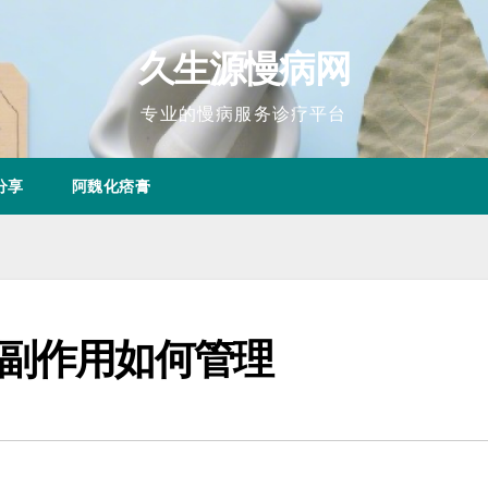
久生源慢病网
专业的慢病服务诊疗平台
分享
阿魏化痞膏
的副作用如何管理