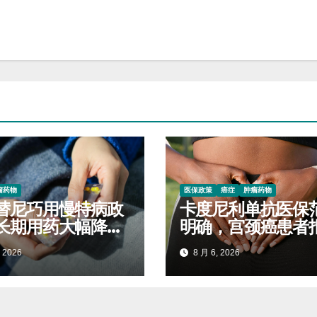
瘤药物
医保政策
癌症
肿瘤药物
替尼巧用慢特病政
卡度尼利单抗医保
长期用药大幅降低
明确，宫颈癌患者
开支
标准对照查看
 2026
8 月 6, 2026