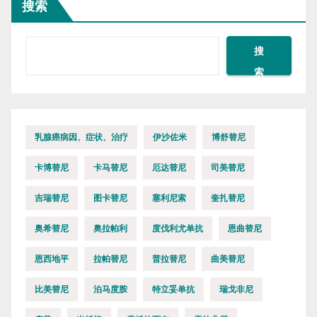
搜索
搜
索
乳腺癌病因、症状、治疗
伊沙佐米
博舒替尼
卡博替尼
卡马替尼
厄达替尼
司美替尼
吉瑞替尼
图卡替尼
塞利尼索
奎扎替尼
奥希替尼
奥拉帕利
度伐利尤单抗
恩曲替尼
恩西地平
拉帕替尼
普拉替尼
曲美替尼
比美替尼
泊马度胺
特立妥单抗
瑞戈非尼