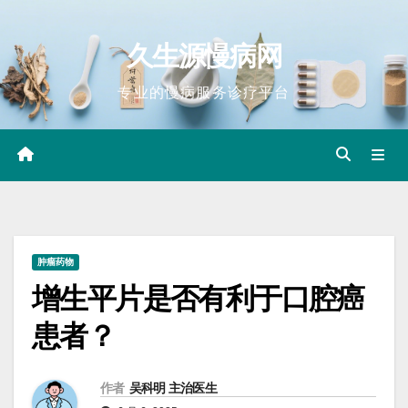
Skip
to
久生源慢病网
content
专业的慢病服务诊疗平台
肿瘤药物
增生平片是否有利于口腔癌
患者？
作者
吴科明 主治医生