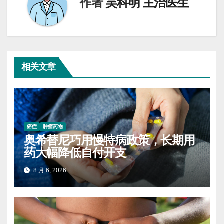
作者
吴科明 主治医生
相关文章
癌症
肿瘤药物
奥希替尼巧用慢特病政策，长期用
药大幅降低自付开支
8 月 6, 2026