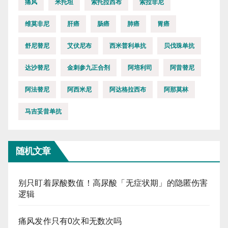
痛风
米托坦
索托拉西布
索拉非尼
维莫非尼
肝癌
肠癌
肺癌
胃癌
舒尼替尼
艾伏尼布
西米普利单抗
贝伐珠单抗
达沙替尼
金刺参九正合剂
阿培利司
阿昔替尼
阿法替尼
阿西米尼
阿达格拉西布
阿那莫林
马吉妥昔单抗
随机文章
别只盯着尿酸数值！高尿酸「无症状期」的隐匿伤害
逻辑
痛风发作只有0次和无数次吗