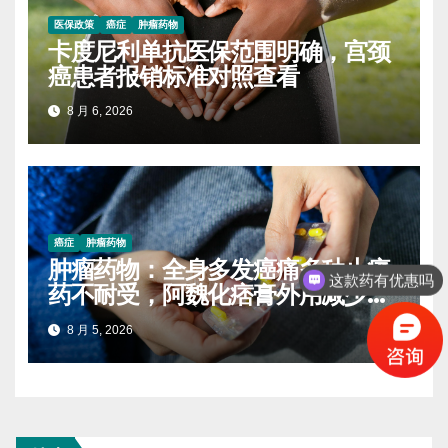
医保政策
癌症
肿瘤药物
卡度尼利单抗医保范围明确，宫颈
癌患者报销标准对照查看
8 月 6, 2026
癌症
肿瘤药物
肿瘤药物：全身多发癌痛多种止痛
这款药有优惠吗
药不耐受，阿魏化痞膏外用减少口
服药量的实操案例
8 月 5, 2026