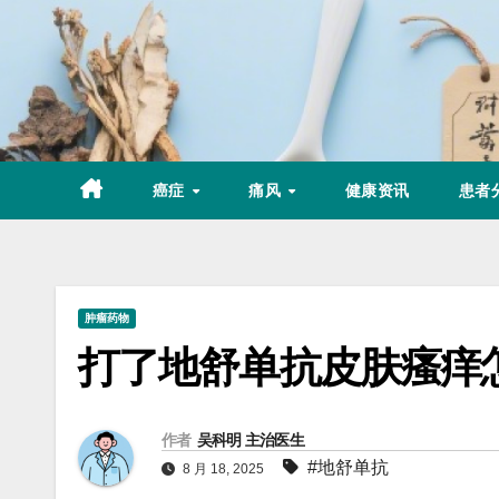
Skip
to
content
癌症
痛风
健康资讯
患者
肿瘤药物
打了地舒单抗皮肤瘙痒
作者
吴科明 主治医生
#地舒单抗
8 月 18, 2025