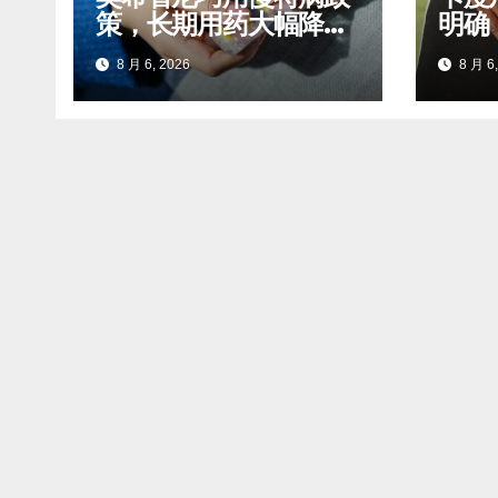
策，长期用药大幅降低
明确
自付开支
标准
8 月 6, 2026
8 月 6,