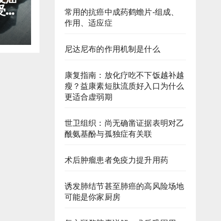
受，
常用的抗癌中成药鹤蟾片-组成、
少口
作用、适应症
尼达尼布的作用机制是什么
康复指南：放化疗吃不下饭越补越
瘦？益康素短肽流质好入口为什么
更适合虚弱期
世卫组织：尚无确凿证据表明对乙
酰氨基酚与孤独症有关联
术后肿瘤患者免疫力提升用药
诱发肺结节甚至肺癌的高风险场地
可能是你家厨房