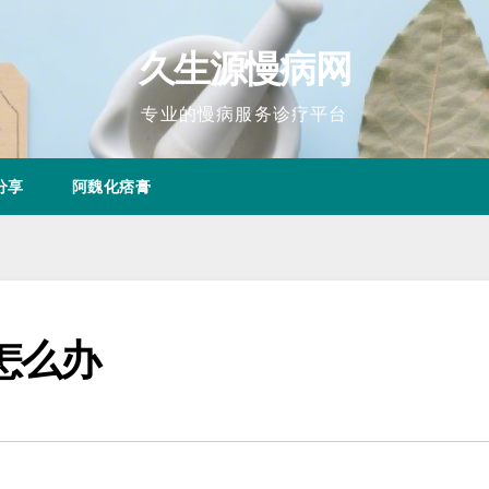
久生源慢病网
专业的慢病服务诊疗平台
分享
阿魏化痞膏
怎么办