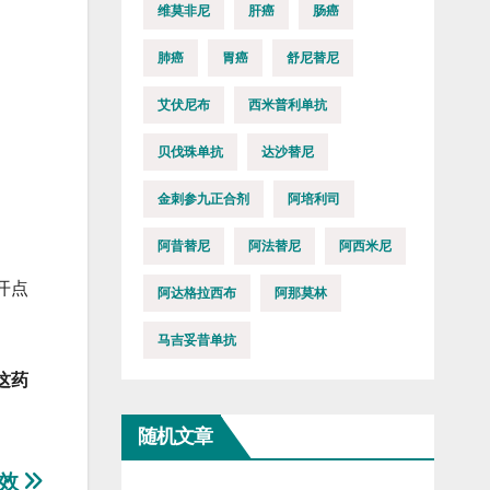
维莫非尼
肝癌
肠癌
肺癌
胃癌
舒尼替尼
艾伏尼布
西米普利单抗
贝伐珠单抗
达沙替尼
金刺参九正合剂
阿培利司
阿昔替尼
阿法替尼
阿西米尼
开点
阿达格拉西布
阿那莫林
马吉妥昔单抗
这药
随机文章
见效