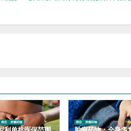
癌症
肿瘤药物
癌症
肿瘤药物
尼利单抗医保范围
肿瘤药物：全身多