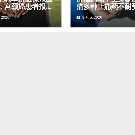
，宫颈癌患者报销
痛多种止痛药不耐
对照查看
阿魏化痞膏外用减
 2026
8 月 5, 2026
服药量的实操案例