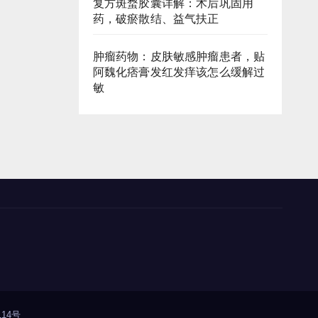
复方斑蝥胶囊详解：术后巩固用
药，破瘀散结、益气扶正
肿瘤药物：皮肤敏感肿瘤患者，贴
阿魏化痞膏发红发痒该怎么缓解过
敏
14号