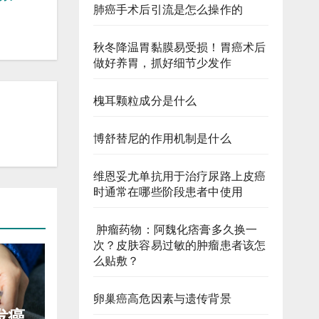
肺癌手术后引流是怎么操作的
秋冬降温胃黏膜易受损！胃癌术后
做好养胃，抓好细节少发作
槐耳颗粒成分是什么
博舒替尼的作用机制是什么
维恩妥尤单抗用于治疗尿路上皮癌
时通常在哪些阶段患者中使用
肿瘤药物：阿魏化痞膏多久换一
次？皮肤容易过敏的肿瘤患者该怎
么贴敷？
卵巢癌高危因素与遗传背景
发癌