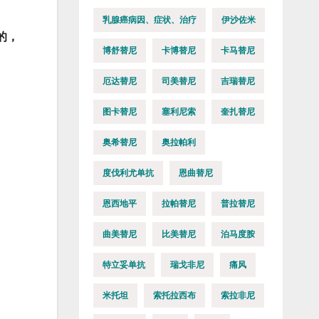
乳腺癌病因、症状、治疗
伊沙佐米
的，
博舒替尼
卡博替尼
卡马替尼
厄达替尼
司美替尼
吉瑞替尼
图卡替尼
塞利尼索
奎扎替尼
奥希替尼
奥拉帕利
度伐利尤单抗
恩曲替尼
恩西地平
拉帕替尼
普拉替尼
曲美替尼
比美替尼
泊马度胺
特立妥单抗
瑞戈非尼
痛风
米托坦
索托拉西布
索拉非尼