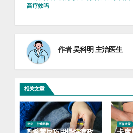
高疗效吗
章
导
航
作者
吴科明 主治医生
相关文章
癌症
肿瘤药物
医保政策
奥希替尼巧用慢特病政
卡度