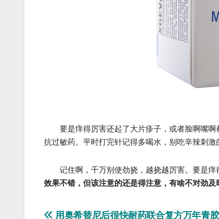
要是痒得厉害还起了大片疹子，或者脸啊嘴啊都
抗过敏药。平时打完针记得多喝水，别吃辛辣刺激
记住啊，千万别使劲挠，越挠越厉害。要是痒得
效果不错，但该注意的还是得注意，有啥不对劲及
文
用奥希替尼后很快耐药联合复方万年青胶