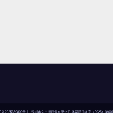
P备2025360800号-1
|
深圳市久生源药业有限公司 粤网药信备字（2025）第001