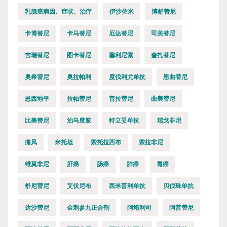
乳腺癌病因、症状、治疗
伊沙佐米
博舒替尼
卡博替尼
卡马替尼
厄达替尼
司美替尼
吉瑞替尼
图卡替尼
塞利尼索
奎扎替尼
奥希替尼
奥拉帕利
度伐利尤单抗
恩曲替尼
恩西地平
拉帕替尼
普拉替尼
曲美替尼
比美替尼
泊马度胺
特立妥单抗
瑞戈非尼
痛风
米托坦
索托拉西布
索拉非尼
维莫非尼
肝癌
肠癌
肺癌
胃癌
舒尼替尼
艾伏尼布
西米普利单抗
贝伐珠单抗
达沙替尼
金刺参九正合剂
阿培利司
阿昔替尼