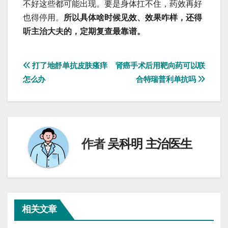
不好这些都可能出现。要是身体扛不住，药效再好
也得停用。
所以具体啥时候见效、效果咋样，还得
听主治大夫的，定期复查最靠谱。
文
打了地舒单抗皮肤瘙痒
肾癌手术后用靶向药可以联
怎么办
合特瑞普利单抗吗
章
导
航
作者
吴科明 主治医生
相关文章