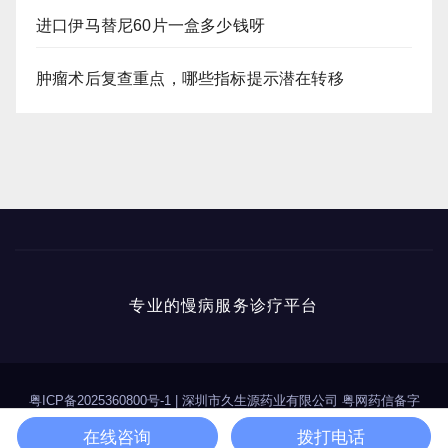
进口伊马替尼60片一盒多少钱呀
肿瘤术后复查重点，哪些指标提示潜在转移
专业的慢病服务诊疗平台
粤ICP备2025360800号-1
|
深圳市久生源药业有限公司 粤网药信备字
（2025）第00114号
在线咨询
拨打电话