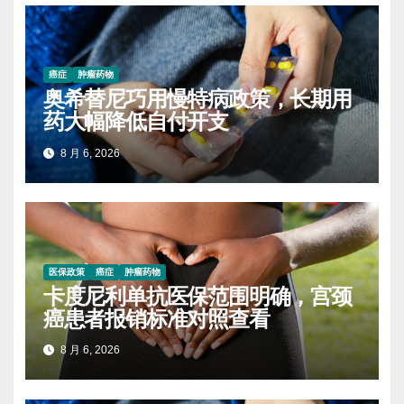
癌症
肿瘤药物
奥希替尼巧用慢特病政策，长期用
药大幅降低自付开支
8 月 6, 2026
医保政策
癌症
肿瘤药物
卡度尼利单抗医保范围明确，宫颈
癌患者报销标准对照查看
8 月 6, 2026