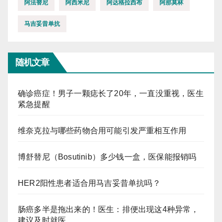
阿法替尼
阿西米尼
阿达格拉西布
阿那莫林
马吉妥昔单抗
随机文章
确诊癌症！男子一颗痣长了20年，一直没重视，医生
紧急提醒
维奈克拉与哪些药物合用可能引发严重相互作用
博舒替尼（Bosutinib）多少钱一盒，医保能报销吗
HER2阳性患者适合用马吉妥昔单抗吗？
肠癌多半是拖出来的！医生：排便出现这4种异常，
建议及时就医