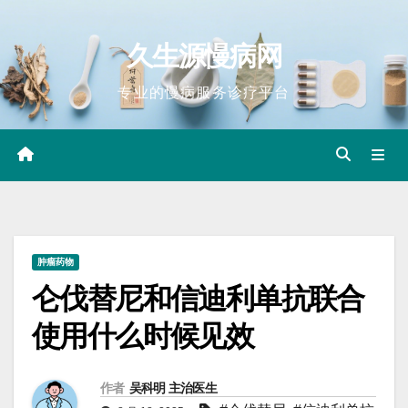
Skip
to
久生源慢病网
content
专业的慢病服务诊疗平台
肿瘤药物
仑伐替尼和信迪利单抗联合
使用什么时候见效
作者
吴科明 主治医生