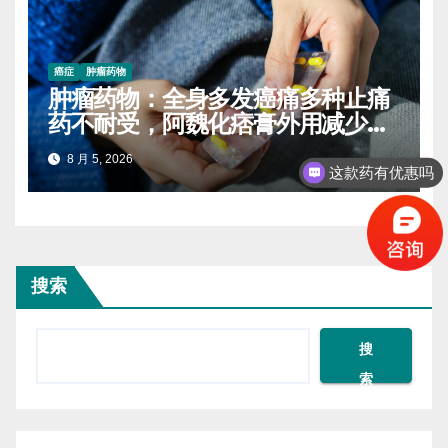
癌症
肿瘤药物
肿瘤药物：全身多发癌痛多种止痛
药不耐受，阿魏化痞膏外用减少口
服药量的实操案例
8 月 5, 2026
这款药有优惠吗
搜索
搜
索